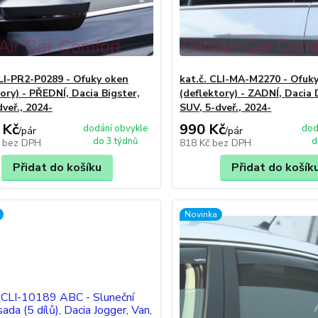
CLI-PR2-P0289 - Ofuky oken
kat.č. CLI-MA-M2270 - Ofuk
ory) - PŘEDNÍ, Dacia Bigster,
(deflektory) - ZADNÍ, Dacia D
veř., 2024-
SUV, 5-dveř., 2024-
 Kč
990 Kč
dodání obvykle
dod
/
pár
/
pár
do 3 týdnů
d
č
bez DPH
818 Kč
bez DPH
Přidat do košíku
Přidat do košík
Novinka