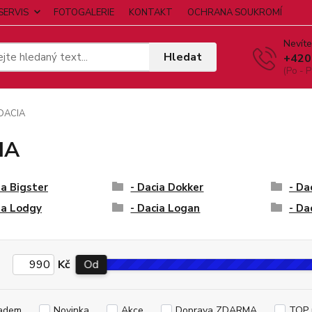
SERVIS
FOTOGALERIE
KONTAKT
OCHRANA SOUKROMÍ
Nevíte
Hledat
+420
(Po - P
DACIA
IA
ia Bigster
- Dacia Dokker
- Da
ia Lodgy
- Dacia Logan
- Da
Kč
Od
adem
Novinka
Akce
Doprava ZDARMA
TOP 