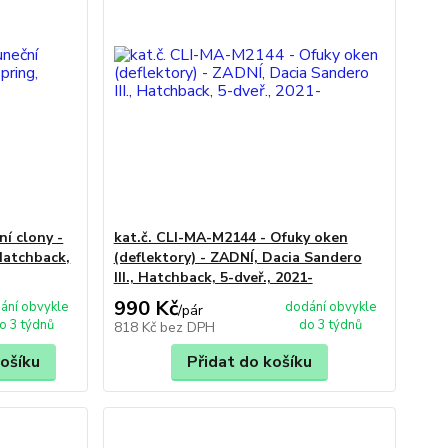
ní clony -
kat.č. CLI-MA-M2144 - Ofuky oken
 Hatchback,
(deflektory) - ZADNÍ, Dacia Sandero
III., Hatchback, 5-dveř., 2021-
990 Kč
ání obvykle
dodání obvykle
/
pár
o 3 týdnů
do 3 týdnů
818 Kč
bez DPH
košíku
Přidat do košíku