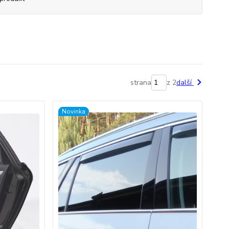
strana
z 2
další
Novinka