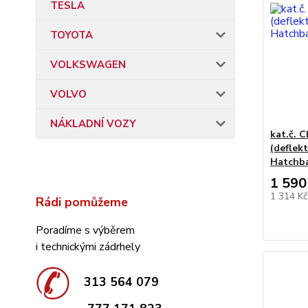
TESLA
TOYOTA
VOLKSWAGEN
VOLVO
NÁKLADNÍ VOZY
kat.č. 
(deflek
Hatchba
1 590
1 314 K
Rádi pomůžeme
Poradíme s výběrem
i technickými zádrhely
313 564 079