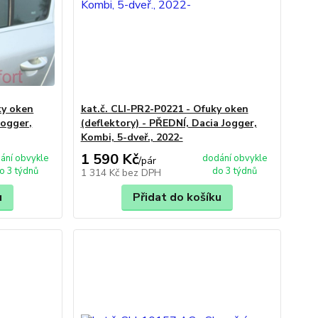
ky oken
kat.č. CLI-PR2-P0221 - Ofuky oken
Jogger,
(deflektory) - PŘEDNÍ, Dacia Jogger,
Kombi, 5-dveř., 2022-
1 590 Kč
ání obvykle
dodání obvykle
/
pár
o 3 týdnů
do 3 týdnů
1 314 Kč
bez DPH
u
Přidat do košíku