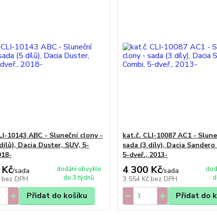
LI-10143 ABC - Sluneční clony -
kat.č. CLI-10087 AC1 - Slune
dílů), Dacia Duster, SUV, 5-
sada (3 díly), Dacia Sandero 
018-
5-dveř., 2013-
 Kč
4 300 Kč
dodání obvykle
dod
/
sada
/
sada
do 3 týdnů
d
č
bez DPH
3 554 Kč
bez DPH
Přidat do košíku
Přidat do 