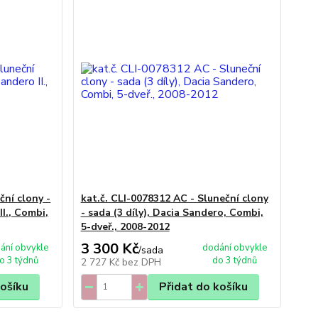
ční clony -
kat.č. CLI-0078312 AC - Sluneční clony
II., Combi,
- sada (3 díly), Dacia Sandero, Combi,
5-dveř., 2008-2012
3 300 Kč
ání obvykle
dodání obvykle
/
sada
o 3 týdnů
do 3 týdnů
2 727 Kč
bez DPH
košíku
Přidat do košíku