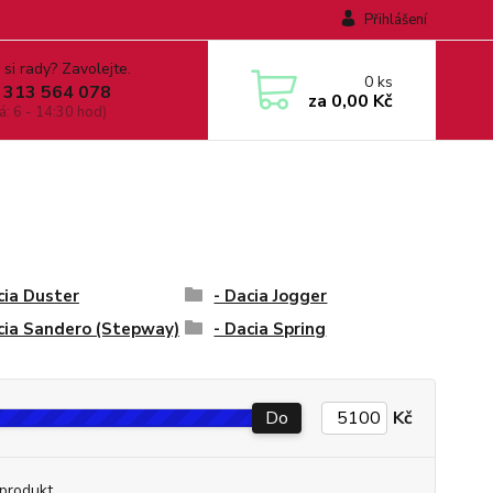
Přihlášení
 si rady? Zavolejte.
0
ks
 313 564 078
za
0,00 Kč
á: 6 - 14:30 hod)
cia Duster
- Dacia Jogger
cia Sandero (Stepway)
- Dacia Spring
Do
Kč
produkt