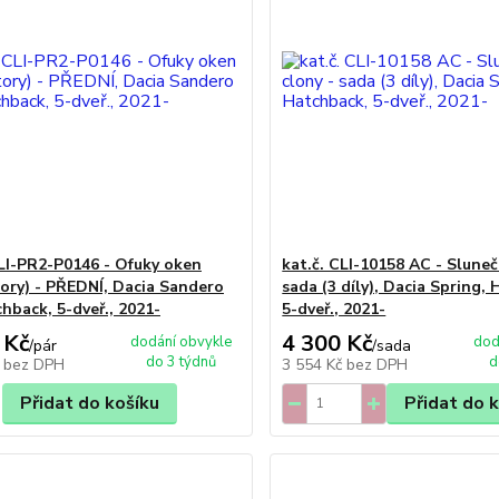
CLI-PR2-P0146 - Ofuky oken
kat.č. CLI-10158 AC - Sluneč
tory) - PŘEDNÍ, Dacia Sandero
sada (3 díly), Dacia Spring,
tchback, 5-dveř., 2021-
5-dveř., 2021-
 Kč
4 300 Kč
dodání obvykle
dod
/
pár
/
sada
do 3 týdnů
d
č
bez DPH
3 554 Kč
bez DPH
Přidat do košíku
Přidat do 