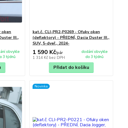
y oken
kat.č. CLI-PR2-P0269 - Ofuky oken
uster III.,
(deflektory) - PŘEDNÍ, Dacia Duster III.,
SUV, 5-dveř., 2024-
1 590 Kč
ání obvykle
dodání obvykle
/
pár
o 3 týdnů
do 3 týdnů
1 314 Kč
bez DPH
u
Přidat do košíku
Novinka