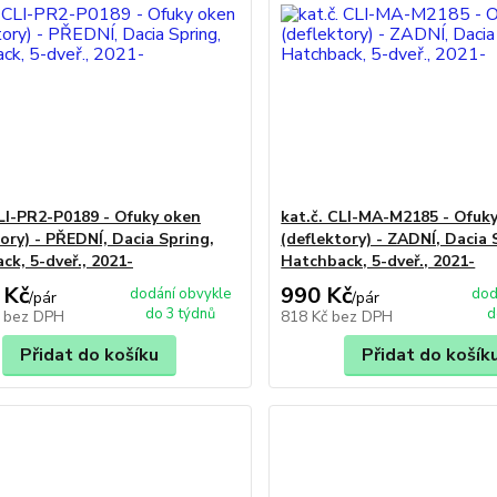
CLI-PR2-P0189 - Ofuky oken
kat.č. CLI-MA-M2185 - Ofuk
tory) - PŘEDNÍ, Dacia Spring,
(deflektory) - ZADNÍ, Dacia 
ck, 5-dveř., 2021-
Hatchback, 5-dveř., 2021-
 Kč
990 Kč
dodání obvykle
dod
/
pár
/
pár
do 3 týdnů
d
č
bez DPH
818 Kč
bez DPH
Přidat do košíku
Přidat do košík