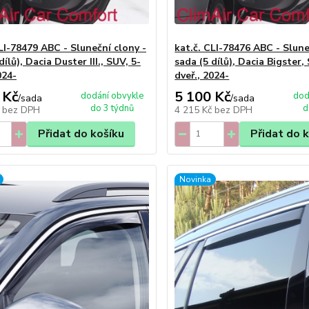
LI-78479 ABC - Sluneční clony -
kat.č. CLI-78476 ABC - Slune
dílů), Dacia Duster III., SUV, 5-
sada (5 dílů), Dacia Bigster,
024-
dveř., 2024-
 Kč
5 100 Kč
dodání obvykle
dod
/
sada
/
sada
do 3 týdnů
d
č
bez DPH
4 215 Kč
bez DPH
Přidat do košíku
Přidat do 
Novinka