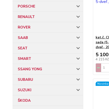
PORSCHE
RENAULT
ROVER
kat.č. C
SAAB
sada (5 
dveř., 2
SEAT
5 100
SMART
4 215 K
SSANG YONG
SUBARU
Novinka
SUZUKI
ŠKODA