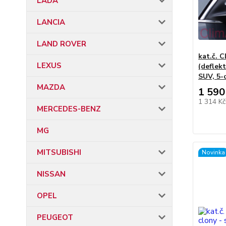
LADA
LANCIA
LAND ROVER
kat.č. 
LEXUS
(deflekt
SUV, 5-d
MAZDA
1 590
1 314 K
MERCEDES-BENZ
MG
MITSUBISHI
Novinka
NISSAN
OPEL
PEUGEOT