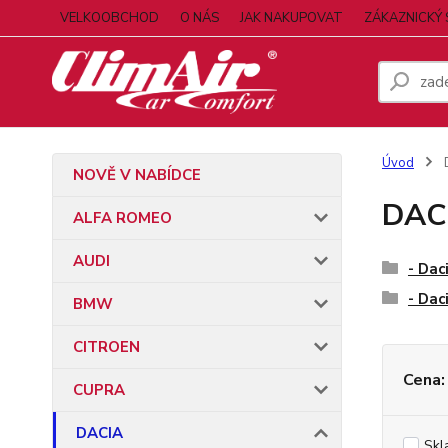
VELKOOBCHOD
O NÁS
JAK NAKUPOVAT
ZÁKAZNICKÝ 
Úvod
NOVĚ V NABÍDCE
DAC
ALFA ROMEO
AUDI
- Dac
- Dac
BMW
CITROEN
Cena:
CUPRA
DACIA
Skl