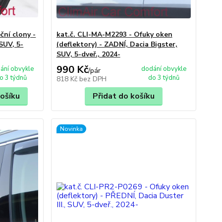
ční clony -
kat.č. CLI-MA-M2293 - Ofuky oken
 SUV, 5-
(deflektory) - ZADNÍ, Dacia Bigster,
SUV, 5-dveř., 2024-
990 Kč
ání obvykle
dodání obvykle
/
pár
o 3 týdnů
do 3 týdnů
818 Kč
bez DPH
košíku
Přidat do košíku
Novinka