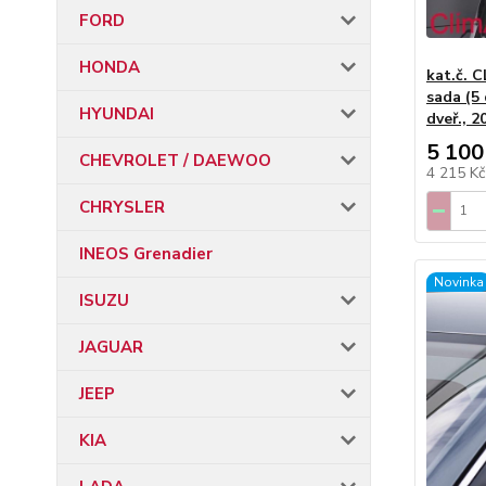
FORD
HONDA
kat.č. C
sada (5 
HYUNDAI
dveř., 2
5 100
CHEVROLET / DAEWOO
4 215 K
CHRYSLER
INEOS Grenadier
Novinka
ISUZU
JAGUAR
JEEP
KIA