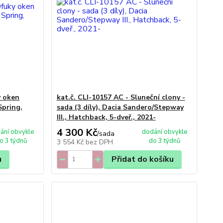
y oken
kat.č. CLI-10157 AC - Sluneční clony -
Spring,
sada (3 díly), Dacia Sandero/Stepway
III., Hatchback, 5-dveř., 2021-
4 300 Kč
ání obvykle
dodání obvykle
/
sada
o 3 týdnů
do 3 týdnů
3 554 Kč
bez DPH
u
Přidat do košíku