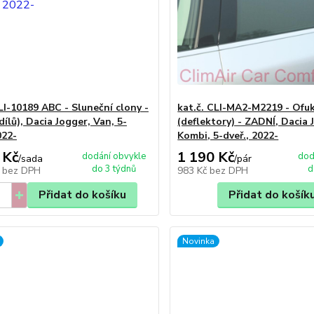
LI-10189 ABC - Sluneční clony -
kat.č. CLI-MA2-M2219 - Ofu
dílů), Dacia Jogger, Van, 5-
(deflektory) - ZADNÍ, Dacia 
022-
Kombi, 5-dveř., 2022-
 Kč
1 190 Kč
dodání obvykle
dod
/
sada
/
pár
do 3 týdnů
d
č
bez DPH
983 Kč
bez DPH
Přidat do košíku
Přidat do košík
Novinka