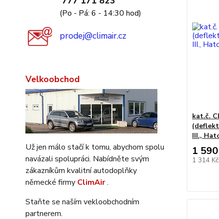
777 171 823
(Po - Pá: 6 - 14:30 hod)
prodej@climair.cz
Velkoobchod
kat.č. 
(deflek
III., Ha
Už jen málo stačí k tomu, abychom spolu
1 590
navázali spolupráci. Nabídněte svým
1 314 K
zákazníkům kvalitní autodoplňky
německé firmy
ClimAir
.
Staňte se naším vekloobchodním
partnerem.