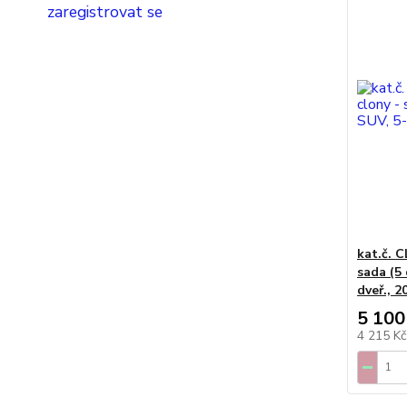
zaregistrovat se
kat.č. C
sada (5 
dveř., 2
5 100
4 215 K