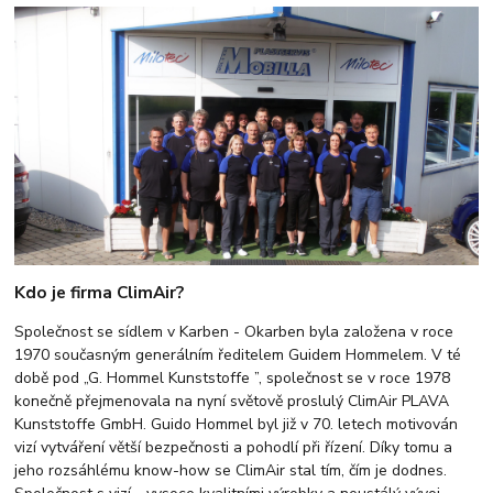
Kdo je firma ClimAir?
Společnost se sídlem v Karben - Okarben byla založena v roce
1970 současným generálním ředitelem Guidem Hommelem. V té
době pod „G. Hommel Kunststoffe ”, společnost se v roce 1978
konečně přejmenovala na nyní světově proslulý ClimAir PLAVA
Kunststoffe GmbH. Guido Hommel byl již v 70. letech motivován
vizí vytváření větší bezpečnosti a pohodlí při řízení. Díky tomu a
jeho rozsáhlému know-how se ClimAir stal tím, čím je dodnes.