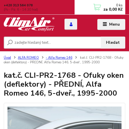
0
ks
+420 313 564 078
za
0,00 Kč
(Po - Pá: 6 - 14:30 hod)
Menu
Hledat
Úvod
ALFA ROMEO
- Alfa Romeo 146
kat.č. CLI-PR2-1768 - Ofuky
oken (deflektory) - PŘEDNÍ, Alfa Romeo 146, 5-dveř., 1995-2000
kat.č. CLI-PR2-1768 - Ofuky oken
(deflektory) - PŘEDNÍ, Alfa
Romeo 146, 5-dveř., 1995-2000