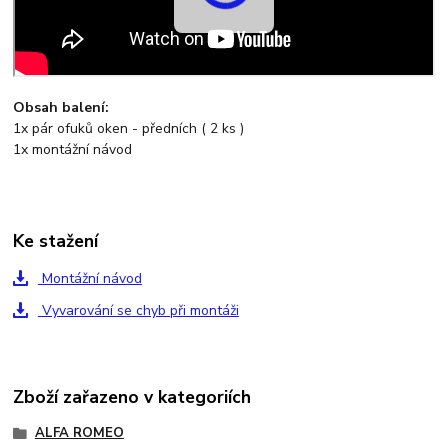
Obsah balení:
1x pár ofuků oken - předních ( 2 ks )
1x montážní návod
Ke stažení
Montážní návod
Vyvarování se chyb při montáži
Zboží zařazeno v kategoriích
ALFA ROMEO