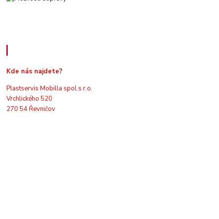
Kde nás najdete
Kde nás najdete?
Plastservis Mobilla spol.s r.o.
Vrchlického 520
270 54 Řevničov