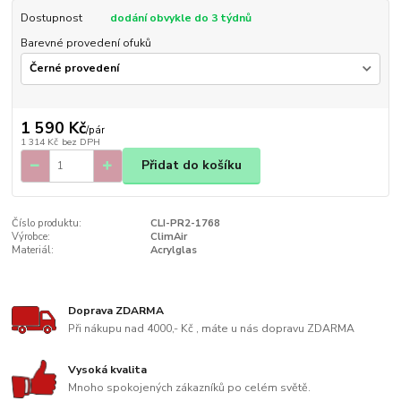
Dostupnost
dodání obvykle do 3 týdnů
Barevné provedení ofuků
1 590 Kč
/
pár
1 314 Kč
bez DPH
Přidat do košíku
Číslo produktu:
CLI-PR2-1768
Výrobce:
ClimAir
Materiál:
Acrylglas
Doprava ZDARMA
Při nákupu nad 4000,- Kč , máte u nás dopravu ZDARMA
Vysoká kvalita
Mnoho spokojených zákazníků po celém světě.