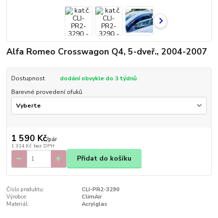
Alfa Romeo Crosswagon Q4, 5-dveř., 2004-2007
Dostupnost
dodání obvykle do 3 týdnů
Barevné provedení ofuků
1 590 Kč
/
pár
1 314 Kč
bez DPH
Přidat do košíku
Číslo produktu:
CLI-PR2-3290
Výrobce:
ClimAir
Materiál:
Acrylglas