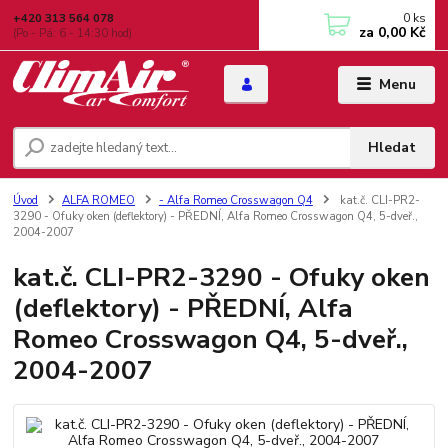
0
ks
+420 313 564 078
za
0,00 Kč
(Po - Pá: 6 - 14:30 hod)
Menu
Hledat
Úvod
ALFA ROMEO
- Alfa Romeo Crosswagon Q4
kat.č. CLI-PR2-
3290 - Ofuky oken (deflektory) - PŘEDNÍ, Alfa Romeo Crosswagon Q4, 5-dveř.,
2004-2007
kat.č. CLI-PR2-3290 - Ofuky oken
(deflektory) - PŘEDNÍ, Alfa
Romeo Crosswagon Q4, 5-dveř.,
2004-2007