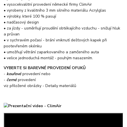
• vysocekvalitní provedení německé firmy ClimAir
• vyrobeny z kvalitního 3 mm silného materiálu Acrylglas
• výrobky, které 100 % pasují
• nadčasový design
• za jízdy - usměrňují proudění obtékajícího vzduchu - snižují hluk
a průvan
• v sychravém počasí - brání vniknutí dešťových kapek při
pootevřeném okénku
• umožňují větrání zaparkovaného a zamčeného auta
• velice jednoduchá montáž - pouhým nasazením.
VYBERTE SI BAREVNÉ PROVEDENÍ OFUKŮ
-
kouřové
provedení nebo
-
černé
provedení
viz přiložené obrázky - Detaily materiálů