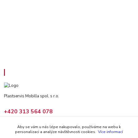
Kontakty
Plastservis Mobilla spol. s r.o.
+420 313 564 078
(Po - Pá: 6 - 14:30 hod)
Aby se vám u nás lépe nakupovalo, používáme na webu k
prodej@climair.cz
personalizaci a analýze návštěvnosti cookies.
Více informací