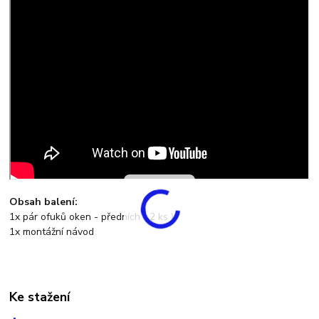
Obsah balení:
1x pár ofuků oken - předních ( 2 ks )
1x montážní návod
Ke stažení