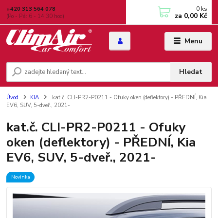
0
ks
+420 313 564 078
za
0,00 Kč
(Po - Pá: 6 - 14:30 hod)
Menu
Hledat
Úvod
KIA
kat.č. CLI-PR2-P0211 - Ofuky oken (deflektory) - PŘEDNÍ, Kia
EV6, SUV, 5-dveř., 2021-
kat.č. CLI-PR2-P0211 - Ofuky
oken (deflektory) - PŘEDNÍ, Kia
EV6, SUV, 5-dveř., 2021-
Novinka