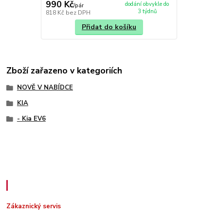
990 Kč
dodání obvykle do
/
pár
3 týdnů
818 Kč
bez DPH
Přidat do košíku
Zboží zařazeno v kategoriích
NOVĚ V NABÍDCE
KIA
- Kia EV6
Zákaznický servis
Zákaznický servis