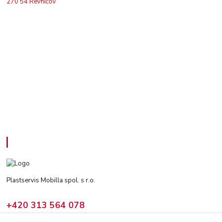
270 54 Řevničov
Kontakty
Plastservis Mobilla spol. s r.o.
+420 313 564 078
(Po - Pá: 6 - 14:30 hod)