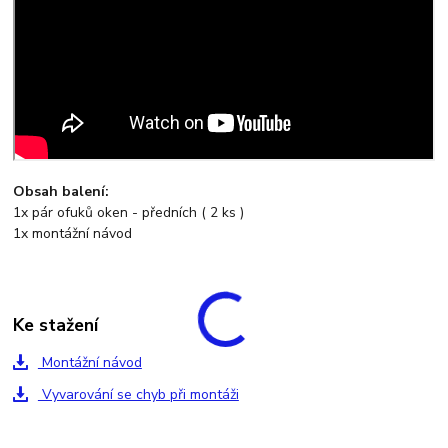
Obsah balení:
1x pár ofuků oken - předních ( 2 ks )
1x montážní návod
Ke stažení
Montážní návod
Vyvarování se chyb při montáži