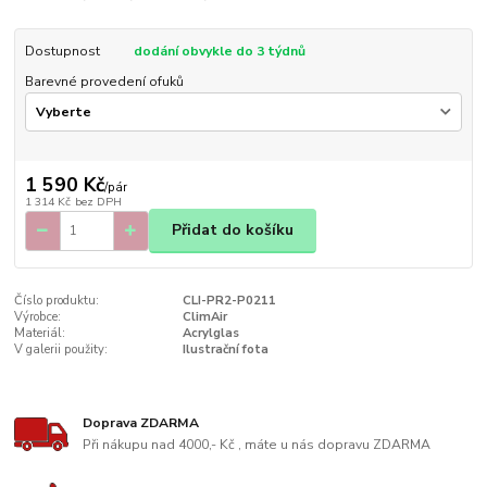
Dostupnost
dodání obvykle do 3 týdnů
Barevné provedení ofuků
1 590 Kč
/
pár
1 314 Kč
bez DPH
Přidat do košíku
Číslo produktu:
CLI-PR2-P0211
Výrobce:
ClimAir
Materiál:
Acrylglas
V galerii použity:
Ilustrační fota
Doprava ZDARMA
Při nákupu nad 4000,- Kč , máte u nás dopravu ZDARMA