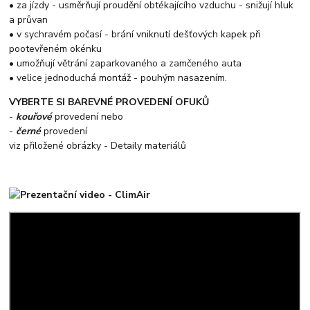
• za jízdy - usměrňují proudění obtékajícího vzduchu - snižují hluk
a průvan
• v sychravém počasí - brání vniknutí dešťových kapek při
pootevřeném okénku
• umožňují větrání zaparkovaného a zamčeného auta
• velice jednoduchá montáž - pouhým nasazením.
VYBERTE SI BAREVNÉ PROVEDENÍ OFUKŮ
-
kouřové
provedení nebo
-
černé
provedení
viz přiložené obrázky - Detaily materiálů