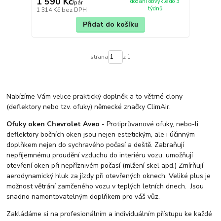
1 590 Kč
dodání obvykle do 3
/
pár
týdnů
1 314 Kč
bez DPH
Přidat do košíku
strana
z 1
Nabízíme Vám velice praktický doplněk a to větrné clony
(deflektory nebo tzv. ofuky) německé značky ClimAir.
Ofuky oken Chevrolet Aveo
- Protiprůvanové ofuky, nebo-li
deflektory bočních oken jsou nejen estetickým, ale i účinným
doplňkem nejen do sychravého počasí a deště. Zabraňují
nepříjemnému proudění vzduchu do interiéru vozu, umožňují
otevření oken při nepříznivém počasí (mlžení skel apd.) Zmírňují
aerodynamický hluk za jízdy při otevřených oknech. Veliké plus je
možnost větrání zamčeného vozu v teplých letních dnech. Jsou
snadno namontovatelným doplňkem pro váš vůz.
Zakládáme si na profesionálním a individuálním přístupu ke každé