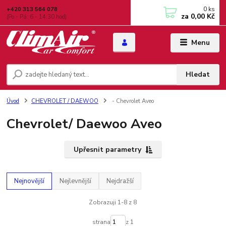
0
ks
+420 313 564 078
za
0,00 Kč
(Po - Pá: 6 - 14:30 hod)
Menu
Hledat
Úvod
CHEVROLET / DAEWOO
- Chevrolet Aveo
Chevrolet/ Daewoo Aveo
Upřesnit parametry
Nejnovější
Nejlevnější
Nejdražší
Zobrazuji 1-8 z 8
strana
z 1