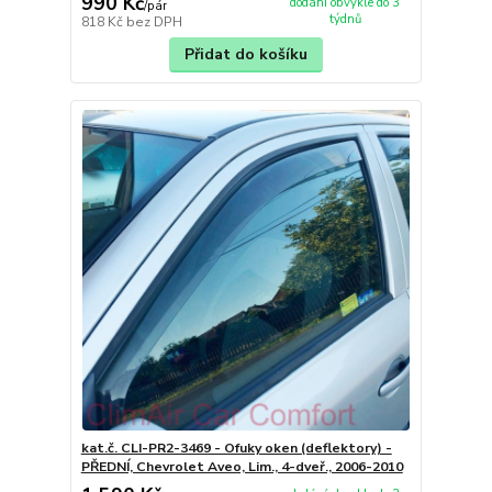
990 Kč
dodání obvykle do 3
/
pár
týdnů
818 Kč
bez DPH
Přidat do košíku
kat.č. CLI-PR2-3469 - Ofuky oken (deflektory) -
PŘEDNÍ, Chevrolet Aveo, Lim., 4-dveř., 2006-2010