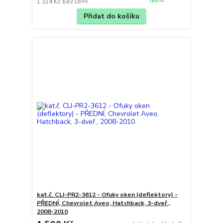
týdnů
1 314 Kč
bez DPH
Přidat do košíku
kat.č. CLI-PR2-3612 - Ofuky oken (deflektory) -
PŘEDNÍ, Chevrolet Aveo, Hatchback, 3-dveř.,
2008-2010