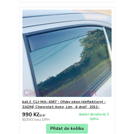
kat.č. CLI-MA-4367 - Ofuky oken (deflektory) -
ZADNÍ, Chevrolet Aveo, Lim., 4-dveř., 2011-
990 Kč
dodání obvykle do 3
/
pár
týdnů
818 Kč
bez DPH
Přidat do košíku