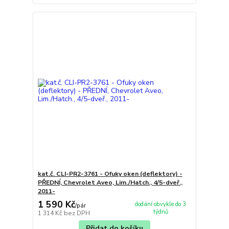
kat.č. CLI-PR2-3761 - Ofuky oken (deflektory) -
PŘEDNÍ, Chevrolet Aveo, Lim./Hatch., 4/5-dveř.,
2011-
1 590 Kč
dodání obvykle do 3
/
pár
týdnů
1 314 Kč
bez DPH
Přidat do košíku