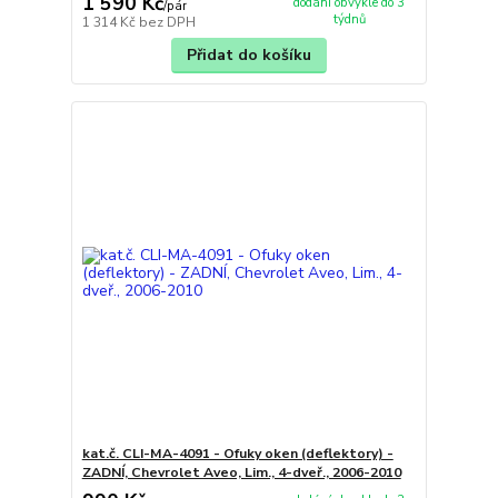
1 590 Kč
dodání obvykle do 3
/
pár
týdnů
1 314 Kč
bez DPH
Přidat do košíku
kat.č. CLI-MA-4091 - Ofuky oken (deflektory) -
ZADNÍ, Chevrolet Aveo, Lim., 4-dveř., 2006-2010