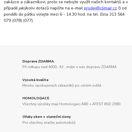
zakázce a zákazníkovi, proto se nebojte využít našich kontaktů a v
případě jakýkoliv dotazů napište na e-mail
prodej@climair.cz
či od
ponděli do pátku volejte mezi 6 - 14:30 hod. na tel. čísla 313 564
079 (078) (077).
Doprava ZDARMA
Při nákupu nad 4000,- Kč , máte u nás dopravu ZDARMA
Vysoká kvalita
Mnoho spokojených zákazníků po celém světě.
HOMOLOGACE
Všechny výrobky mají Homologaci ABE + ATEST 8SD 2990.
Ofuky oken + sluneční clony
Pro všechny značky automobilů