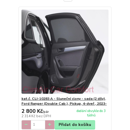
kat.č. CLI-10283 A - Sluneční clony - sada (2 díly),
Ford Ranger (Double Cab.), Pickup, 4-dveř., 2023-
2 800 Kč
dodání obvykle do 3
/
pár
týdnů
2 314 Kč
bez DPH
Přidat do košíku