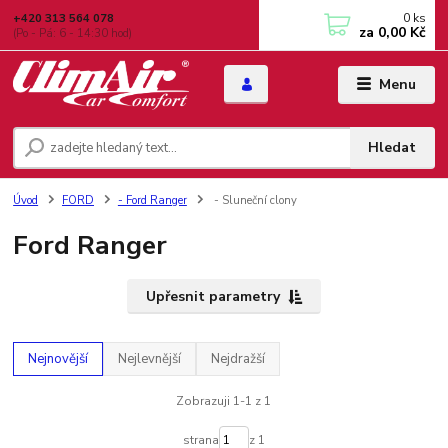
0
ks
+420 313 564 078
za
0,00 Kč
(Po - Pá: 6 - 14:30 hod)
Menu
Hledat
Úvod
FORD
- Ford Ranger
- Sluneční clony
Ford Ranger
Upřesnit parametry
Nejnovější
Nejlevnější
Nejdražší
Zobrazuji 1-1 z 1
strana
z 1