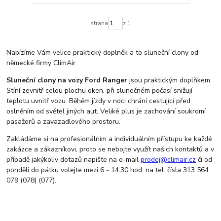
strana
z 1
Nabízíme Vám velice praktický doplněk a to sluneční clony od
německé firmy ClimAir.
Sluneční clony na vozy Ford Ranger
jsou praktickým doplňkem.
Stíní zevnitř celou plochu oken, při slunečném počasí snižují
teplotu uvnitř vozu. Běhěm jízdy v noci chrání cestující před
oslněním od světel jiných aut. Veliké plus je zachování soukromí
pasažerů a zavazadlového prostoru.
Zakládáme si na profesionálním a individuálním přístupu ke každé
zakázce a zákazníkovi, proto se nebojte využít našich kontaktů a v
případě jakýkoliv dotazů napište na e-mail
prodej@climair.cz
či od
ponděli do pátku volejte mezi 6 - 14:30 hod. na tel. čísla 313 564
079 (078) (077).