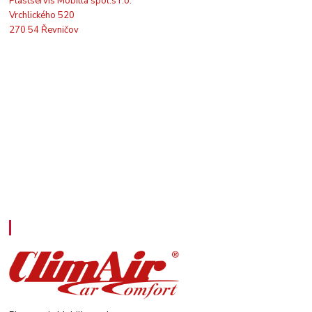
Plastservis Mobilla spol.s r.o.
Vrchlického 520
270 54 Řevničov
Kontakty