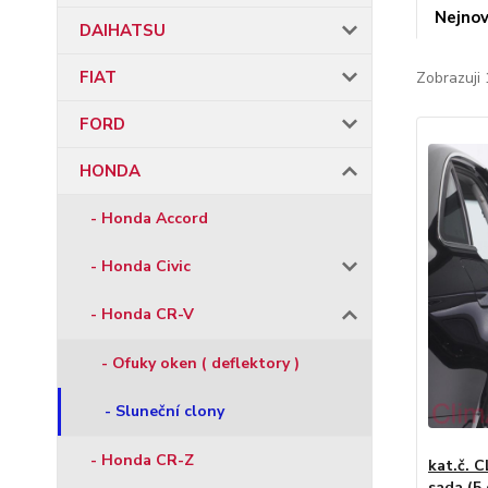
Nejnov
DAIHATSU
FIAT
Zobrazuji 
FORD
HONDA
- Honda Accord
- Honda Civic
- Honda CR-V
- Ofuky oken ( deflektory )
- Sluneční clony
- Honda CR-Z
kat.č. C
sada (5 