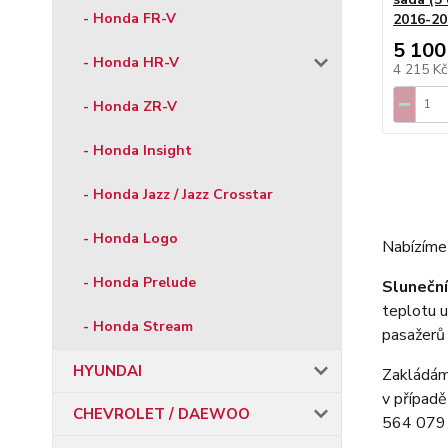
- Honda FR-V
2016-20
5 100
- Honda HR-V
4 215 K
- Honda ZR-V
- Honda Insight
- Honda Jazz / Jazz Crosstar
- Honda Logo
Nabízíme 
- Honda Prelude
Sluneční
teplotu u
- Honda Stream
pasažerů
HYUNDAI
Zakládáme
v případě
CHEVROLET / DAEWOO
564 079 