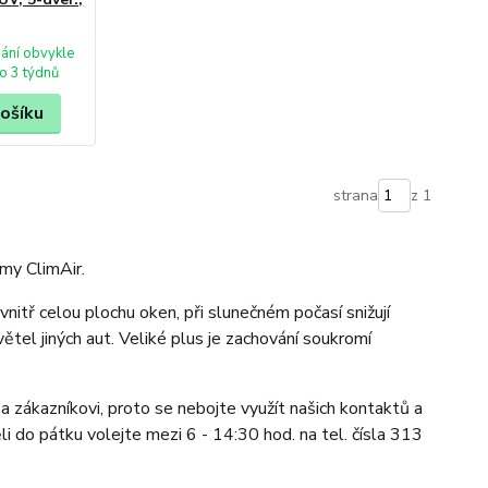
ání obvykle
o 3 týdnů
košíku
strana
z 1
my ClimAir.
nitř celou plochu oken, při slunečném počasí snižují
větel jiných aut. Veliké plus je zachování soukromí
a zákazníkovi, proto se nebojte využít našich kontaktů a
li do pátku volejte mezi 6 - 14:30 hod. na tel. čísla 313