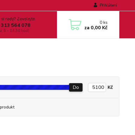
Přihlášení
 si rady? Zavolejte.
0
ks
 313 564 078
za
0,00 Kč
á: 6 - 14:30 hod)
Do
Kč
produkt