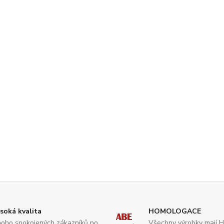
soká kvalita
HOMOLOGACE
oho spokojených zákazníků po
Všechny výrobky mají 