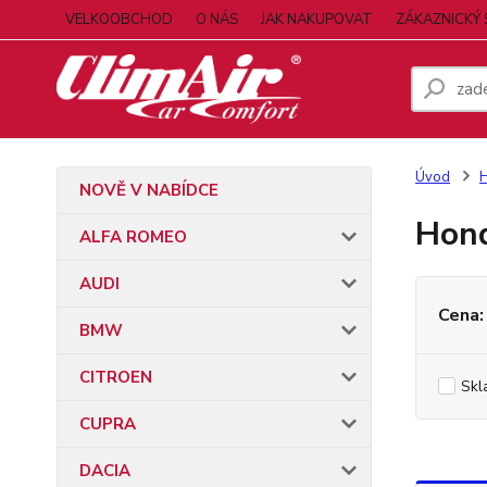
VELKOOBCHOD
O NÁS
JAK NAKUPOVAT
ZÁKAZNICKÝ 
Úvod
NOVĚ V NABÍDCE
Hon
ALFA ROMEO
AUDI
Cena:
BMW
CITROEN
Skl
CUPRA
DACIA