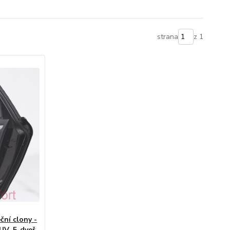
strana
z 1
ční clony -
UV, 5-dveř.,