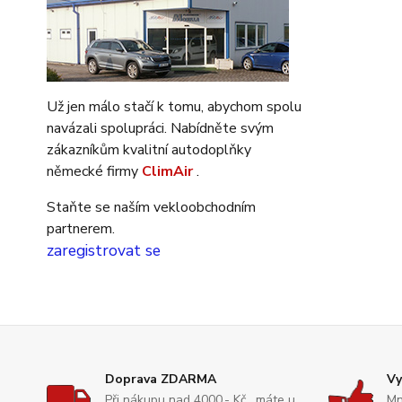
Už jen málo stačí k tomu, abychom spolu
navázali spolupráci. Nabídněte svým
zákazníkům kvalitní autodoplňky
německé firmy
ClimAir
.
Staňte se naším vekloobchodním
partnerem.
zaregistrovat se
Doprava ZDARMA
Vy
Při nákupu nad 4000,- Kč , máte u
Mn