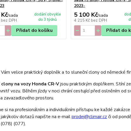
23
2023-
 Kč
5 100 Kč
dodání obvykle
dod
/
sada
/
sada
do 3 týdnů
d
č
bez DPH
4 215 Kč
bez DPH
Přidat do košíku
Přidat do 
Vám velice praktický doplněk a to sluneční clony od německé fir
 clony na vozy Honda CR-V
jsou praktickým doplňkem. Stíní zev
vnitř vozu. Běhěm jízdy v noci chrání cestující před oslněním od s
 a zavazadlového prostoru.
 si na profesionálním a individuálním přístupu ke každé zakázce 
 jakýkoliv dotazů napište na e-mail
prodej@climair.cz
či od pondě
(078) (077).