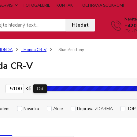
SERVIS
FOTOGALERIE
KONTAKT
OCHRANA SOUKROMÍ
Nevíte
Hledat
+420
(Po - P
HONDA
- Honda CR-V
- Sluneční clony
da CR-V
Kč
Od
adem
Novinka
Akce
Doprava ZDARMA
TOP 