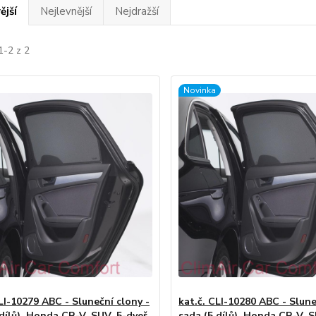
ější
Nejlevnější
Nejdražší
1-2 z 2
Novinka
LI-10279 ABC - Sluneční clony -
kat.č. CLI-10280 ABC - Slune
dílů), Honda CR-V, SUV, 5-dveř.,
sada (5 dílů), Honda CR-V, S