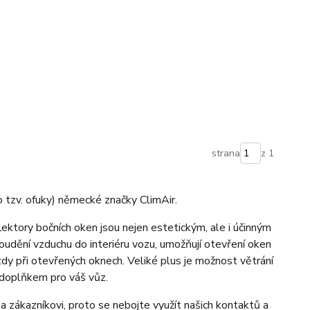
strana
z 1
 tzv. ofuky) německé značky ClimAir.
lektory bočních oken jsou nejen estetickým, ale i účinným
udění vzduchu do interiéru vozu, umožňují otevření oken
ízdy při otevřených oknech. Veliké plus je možnost větrání
doplňkem pro váš vůz.
a zákazníkovi, proto se nebojte využít našich kontaktů a