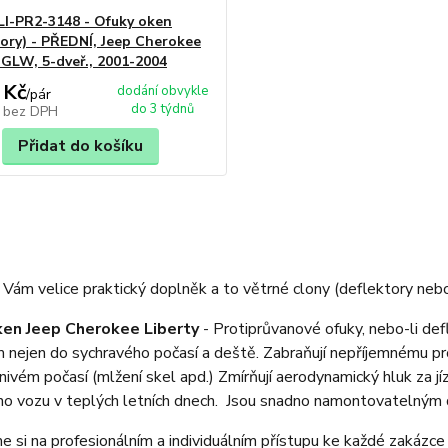
CLI-PR2-3148 - Ofuky oken
tory) - PŘEDNÍ, Jeep Cherokee
, GLW, 5-dveř., 2001-2004
 Kč
dodání obvykle
/
pár
do 3 týdnů
č
bez DPH
Přidat do košíku
Vám velice praktický doplněk a to větrné clony (deflektory nebo
ken Jeep Cherokee Liberty
- Protiprůvanové ofuky, nebo-li def
nejen do sychravého počasí a deště. Zabraňují nepříjemnému pro
znivém počasí (mlžení skel apd.) Zmírňují aerodynamický hluk za j
o vozu v teplých letních dnech. Jsou snadno namontovatelným 
 si na profesionálním a individuálním přístupu ke každé zakázce 