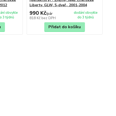
2012
Liberty, GLW, 5-dveř., 2001-2004
990 Kč
ání obvykle
dodání obvykle
/
pár
o 3 týdnů
do 3 týdnů
818 Kč
bez DPH
u
Přidat do košíku