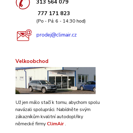
313 564 079
777 171 823
(Po - Pá: 6 - 14:30 hod)
prodej@climair.cz
Velkoobchod
Už jen málo stačí k tomu, abychom spolu
navázali spolupráci. Nabídněte svým
zákazníkům kvalitní autodoplňky
německé firmy
ClimAir
.