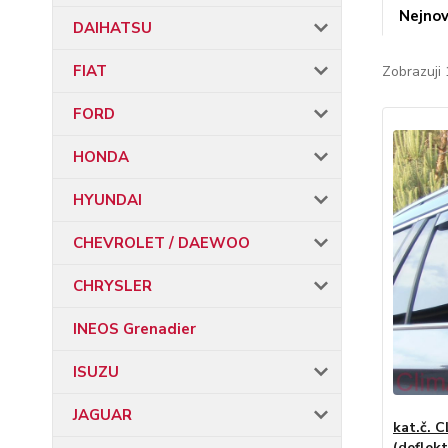
Nejnov
DAIHATSU
FIAT
Zobrazuji 
FORD
HONDA
HYUNDAI
CHEVROLET / DAEWOO
CHRYSLER
INEOS Grenadier
ISUZU
JAGUAR
kat.č. 
(deflek