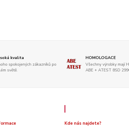
soká kvalita
HOMOLOGACE
oho spokojených zákazníků po
Všechny výrobky mají 
lém světě.
ABE + ATEST 8SD 299
é informace
Kde nás najdete
nformace
Kde nás najdete?