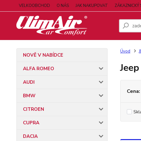
VELKOOBCHOD
O NÁS
JAK NAKUPOVAT
ZÁKAZNICKÝ 
Úvod
J
NOVĚ V NABÍDCE
Jeep
ALFA ROMEO
AUDI
Cena:
BMW
CITROEN
Skl
CUPRA
DACIA