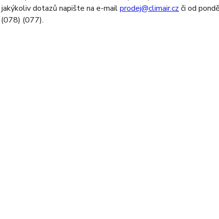
 jakýkoliv dotazů napište na e-mail
prodej@climair.cz
či od pondě
(078) (077).