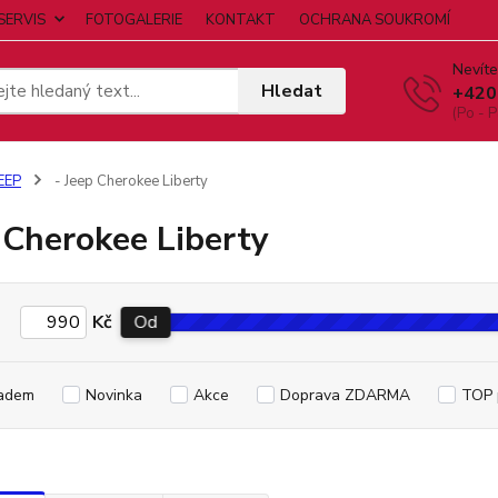
SERVIS
FOTOGALERIE
KONTAKT
OCHRANA SOUKROMÍ
Nevíte
Hledat
+420
(Po - P
EEP
- Jeep Cherokee Liberty
 Cherokee Liberty
Kč
Od
adem
Novinka
Akce
Doprava ZDARMA
TOP 