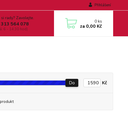
Přihlášení
 si rady? Zavolejte.
0
ks
 313 564 078
za
0,00 Kč
á: 6 - 14:30 hod)
Do
Kč
produkt