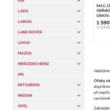
KIA
kat.č. 
(deflek
LADA
Liberty
LANCIA
1 590
1 314 K
LAND ROVER
LEXUS
MAZDA
MERCEDES-BENZ
Nabízíme 
MG
Ofuky o
MITSUBISHI
doplňkem 
při nepří
NISSAN
zamčenéh
OPEL
Zakládáme