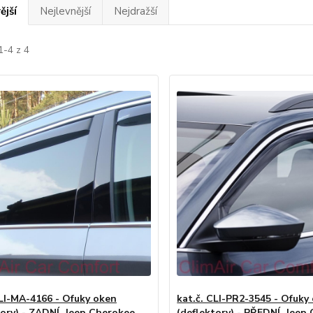
ější
Nejlevnější
Nejdražší
1-4 z 4
CLI-MA-4166 - Ofuky oken
kat.č. CLI-PR2-3545 - Ofuky
tory) - ZADNÍ, Jeep Cherokee
(deflektory) - PŘEDNÍ, Jeep