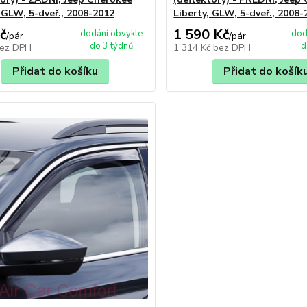
, GLW, 5-dveř., 2008-2012
Liberty, GLW, 5-dveř., 2008-
č
1 590 Kč
dodání obvykle
dod
/
pár
/
pár
do 3 týdnů
d
ez DPH
1 314 Kč
bez DPH
Přidat do košíku
Přidat do košík