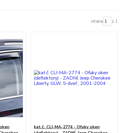
strana
z 1
 oken
kat.č. CLI-MA-2774 - Ofuky oken
 Cherokee
(deflektory) - ZADNÍ, Jeep Cherokee