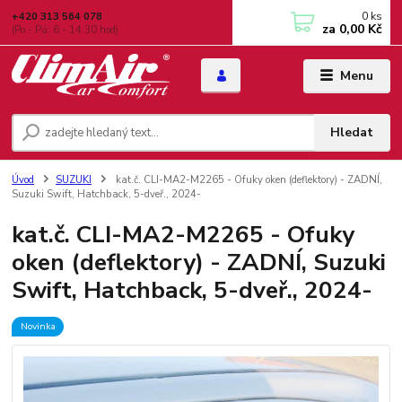
0
ks
+420 313 564 078
za
0,00 Kč
(Po - Pá: 6 - 14:30 hod)
Menu
Hledat
Úvod
SUZUKI
kat.č. CLI-MA2-M2265 - Ofuky oken (deflektory) - ZADNÍ,
Suzuki Swift, Hatchback, 5-dveř., 2024-
kat.č. CLI-MA2-M2265 - Ofuky
oken (deflektory) - ZADNÍ, Suzuki
Swift, Hatchback, 5-dveř., 2024-
Novinka