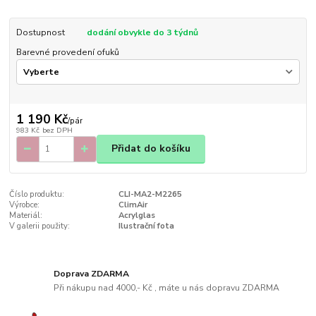
Dostupnost
dodání obvykle do 3 týdnů
Barevné provedení ofuků
1 190 Kč
/
pár
983 Kč
bez DPH
Přidat do košíku
Číslo produktu:
CLI-MA2-M2265
Výrobce:
ClimAir
Materiál:
Acrylglas
V galerii použity:
Ilustrační fota
Doprava ZDARMA
Při nákupu nad 4000,- Kč , máte u nás dopravu ZDARMA