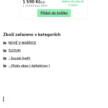
1 590 Kč
dodání obvykle do
/
pár
3 týdnů
1 314 Kč
bez DPH
Přidat do košíku
Zboží zařazeno v kategoriích
NOVĚ V NABÍDCE
SUZUKI
- Suzuki Swift
- Ofuky oken ( deflektory )
Zákaznický servis