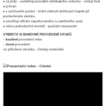
• za jízdy - usměrňují proudění obtékajícího vzduchu - snižují hluk
a průvan
• v sychravém počasí - brání vniknutí dešťových kapek při
pootevřeném okénku
• umožňují větrání zaparkovaného a zamčeného auta
• velice jednoduchá montáž - pouhým nasazením
VYBERTE SI BAREVNÉ PROVEDENÍ OFUKŮ
-
kouřové
provedení nebo
-
černé
provedení
viz přiložené obrázky - Detaily materiálů.