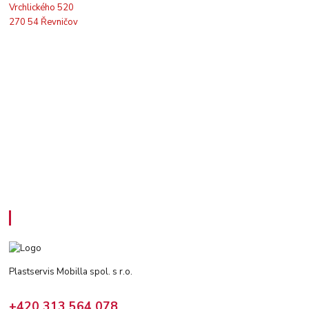
Vrchlického 520
270 54 Řevničov
Kontakty
Plastservis Mobilla spol. s r.o.
+420 313 564 078