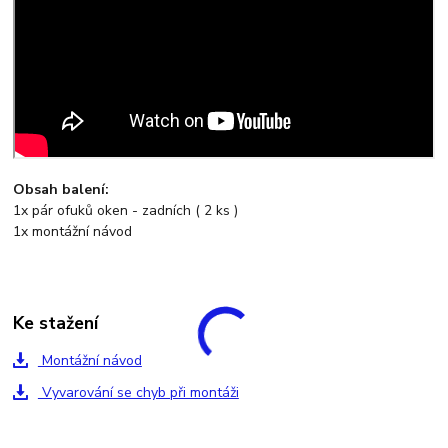
Obsah balení:
1x pár ofuků oken - zadních ( 2 ks )
1x montážní návod
Ke stažení
Montážní návod
Vyvarování se chyb při montáži