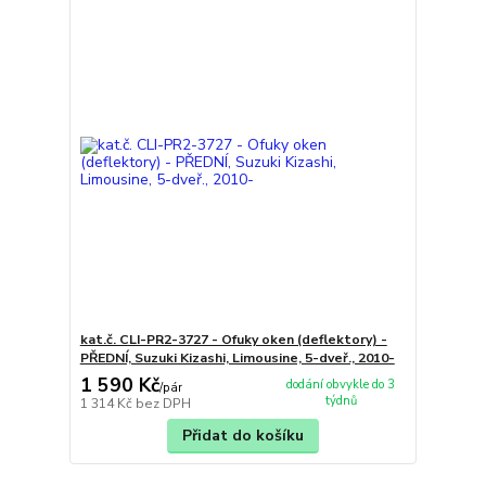
kat.č. CLI-PR2-3727 - Ofuky oken (deflektory) -
PŘEDNÍ, Suzuki Kizashi, Limousine, 5-dveř., 2010-
1 590 Kč
dodání obvykle do 3
/
pár
týdnů
1 314 Kč
bez DPH
Přidat do košíku