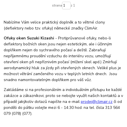
strana
z 1
Nabízíme Vám velice praktický doplněk a to větrné clony
(deflektory nebo tzv. ofuky) německé značky ClimAir.
Ofuky oken Suzuki Kizashi
- Protiprůvanové ofuky, nebo-li
deflektory bočních oken jsou nejen estetickým, ale i účinným
doplňkem nejen do sychravého počasí a deště. Zabraňují
nepříjemnému proudění vzduchu do interiéru vozu, umožňují
otevření oken při nepříznivém počasí (mlžení skel apd.) Zmírňují
aerodynamický hluk za jízdy při otevřených oknech. Veliké plus je
možnost větrání zamčeného vozu v teplých letních dnech. Jsou
snadno namontovatelným doplňkem pro váš vůz.
Zakládáme si na profesionálním a individuálním přístupu ke každé
zakázce a zákazníkovi, proto se nebojte využít našich kontaktů a v
případě jakýkoliv dotazů napište na e-mail
prodej@climair.cz
či od
ponděli do pátku volejte mezi 6 - 14:30 hod. na tel. čísla 313 564
079 (078) (077).