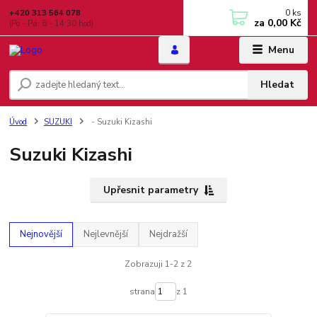
0
ks
+420 313 564 078
za
0,00 Kč
(Po - Pá: 6 - 14:30 hod)
Menu
Hledat
Úvod
SUZUKI
- Suzuki Kizashi
Suzuki Kizashi
Upřesnit parametry
Nejnovější
Nejlevnější
Nejdražší
Zobrazuji 1-2 z 2
strana
z 1