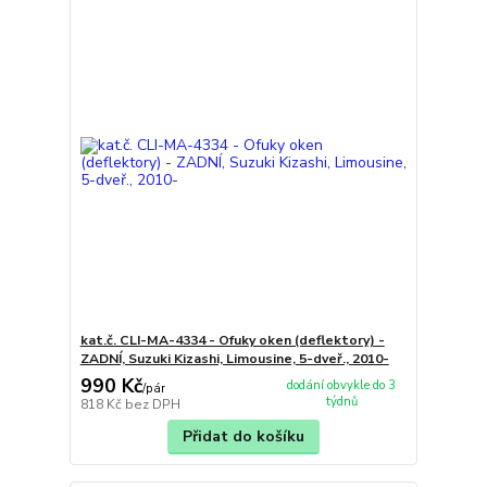
kat.č. CLI-MA-4334 - Ofuky oken (deflektory) -
ZADNÍ, Suzuki Kizashi, Limousine, 5-dveř., 2010-
990 Kč
dodání obvykle do 3
/
pár
týdnů
818 Kč
bez DPH
Přidat do košíku