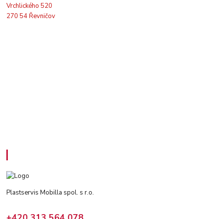
Vrchlického 520
270 54 Řevničov
Kontakty
Plastservis Mobilla spol. s r.o.
+420 313 564 078