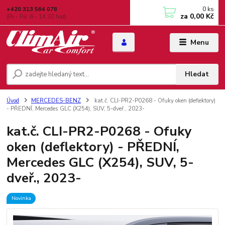
0
ks
+420 313 564 078
za
0,00 Kč
(Po - Pá: 6 - 14:30 hod)
Menu
Hledat
Úvod
MERCEDES-BENZ
kat.č. CLI-PR2-P0268 - Ofuky oken (deflektory)
- PŘEDNÍ, Mercedes GLC (X254), SUV, 5-dveř., 2023-
kat.č. CLI-PR2-P0268 - Ofuky
oken (deflektory) - PŘEDNÍ,
Mercedes GLC (X254), SUV, 5-
dveř., 2023-
Novinka