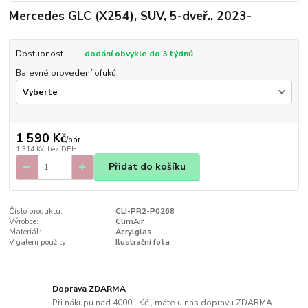
Mercedes GLC (X254), SUV, 5-dveř., 2023-
Dostupnost
dodání obvykle do 3 týdnů
Barevné provedení ofuků
1 590 Kč
/
pár
1 314 Kč
bez DPH
Přidat do košíku
Číslo produktu:
CLI-PR2-P0268
Výrobce:
ClimAir
Materiál:
Acrylglas
V galerii použity:
Ilustrační fota
Doprava ZDARMA
Při nákupu nad 4000,- Kč , máte u nás dopravu ZDARMA