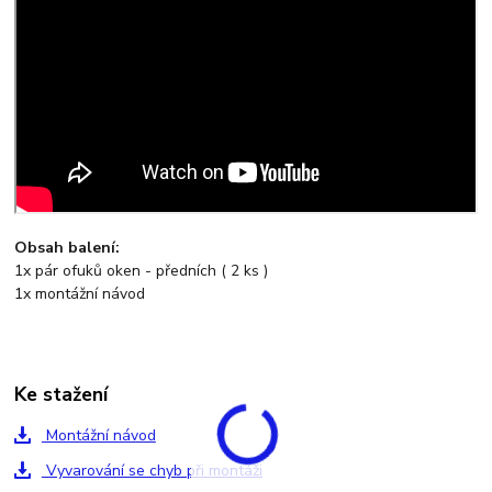
Obsah balení:
1x pár ofuků oken - předních ( 2 ks )
1x montážní návod
Ke stažení
Montážní návod
Vyvarování se chyb při montáži