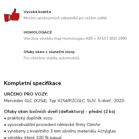
Vysoká kvalita
Mnoho spokojených zákazníků po celém světě.
HOMOLOGACE
Všechny výrobky mají Homologaci ABE + ATEST 8SD 2990.
Ofuky oken + sluneční clony
Pro všechny značky automobilů
Kompletní specifikace
URČENO PRO VOZY:
Mercedes GLC (X254), Typ X254/R2CGLC, SUV, 5-dveř., 2023-
Ofuky oken bočních dveří (deflektory) - přední (2 ks)
• praktický doplněk vozu
• vysocekvalitní provedení německé firmy ClimAir
• vyrobeny z kvalitního 3 mm silného materiálu Acrylglas
• výrobky, které 100 % pasují