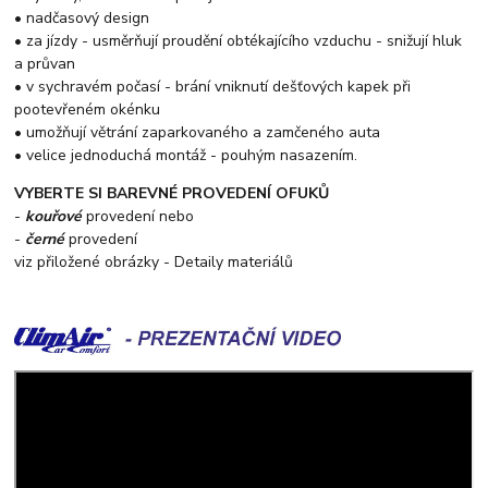
• nadčasový design
• za jízdy - usměrňují proudění obtékajícího vzduchu - snižují hluk
a průvan
• v sychravém počasí - brání vniknutí dešťových kapek při
pootevřeném okénku
• umožňují větrání zaparkovaného a zamčeného auta
• velice jednoduchá montáž - pouhým nasazením.
VYBERTE SI BAREVNÉ PROVEDENÍ OFUKŮ
-
kouřové
provedení nebo
-
černé
provedení
viz přiložené obrázky - Detaily materiálů