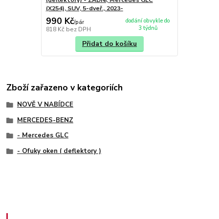
(deflektory) - ZADNÍ, Mercedes GLC
(X254), SUV, 5-dveř., 2023-
990 Kč
dodání obvykle do
/
pár
3 týdnů
818 Kč
bez DPH
Přidat do košíku
Zboží zařazeno v kategoriích
NOVĚ V NABÍDCE
MERCEDES-BENZ
- Mercedes GLC
- Ofuky oken ( deflektory )
Zákaznický servis