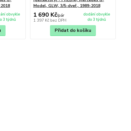
-2018
Model, GLW, 3/5-dveř., 1989-2018
1 690 Kč
ání obvykle
dodání obvykle
/
pár
o 3 týdnů
do 3 týdnů
1 397 Kč
bez DPH
u
Přidat do košíku