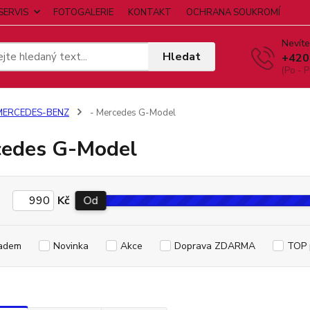
SERVIS
FOTOGALERIE
KONTAKT
OCHRANA SOUKROMÍ
Nevíte
Hledat
+420
(Po - P
MERCEDES-BENZ
- Mercedes G-Model
edes G-Model
Kč
Od
adem
Novinka
Akce
Doprava ZDARMA
TOP 