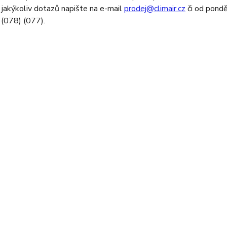
 jakýkoliv dotazů napište na e-mail
prodej@climair.cz
či od pondě
(078) (077).