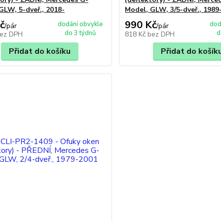
 GLW, 5-dveř., 2018-
Model, GLW, 3/5-dveř., 1989
č
990 Kč
dodání obvykle
dod
/
pár
/
pár
do 3 týdnů
d
ez DPH
818 Kč
bez DPH
Přidat do košíku
Přidat do košík