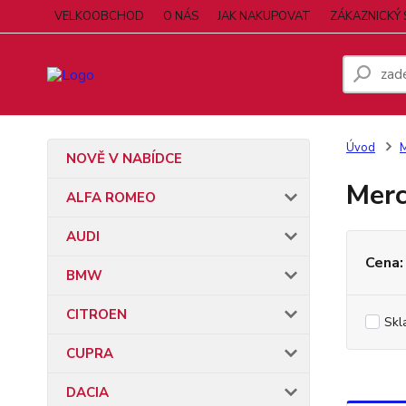
VELKOOBCHOD
O NÁS
JAK NAKUPOVAT
ZÁKAZNICKÝ 
Úvod
NOVĚ V NABÍDCE
Merc
ALFA ROMEO
AUDI
Cena:
BMW
CITROEN
Skl
CUPRA
DACIA