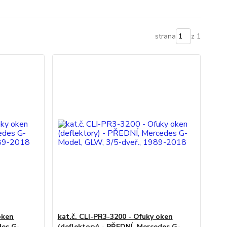
strana
z 1
oken
kat.č. CLI-PR3-3200 - Ofuky oken
des G-
(deflektory) - PŘEDNÍ, Mercedes G-