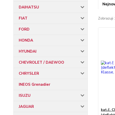
Nejnov
DAIHATSU
FIAT
Zobrazuji 
FORD
HONDA
HYUNDAI
CHEVROLET / DAEWOO
CHRYSLER
INEOS Grenadier
ISUZU
JAGUAR
kat.č. 
(deflek