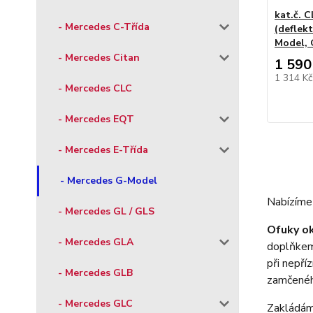
kat.č. 
- Mercedes C-Třída
(deflek
Model, 
- Mercedes Citan
1 590
1 314 K
- Mercedes CLC
- Mercedes EQT
- Mercedes E-Třída
- Mercedes G-Model
Nabízíme 
- Mercedes GL / GLS
Ofuky o
- Mercedes GLA
doplňkem 
při nepří
- Mercedes GLB
zamčenéh
- Mercedes GLC
Zakládáme