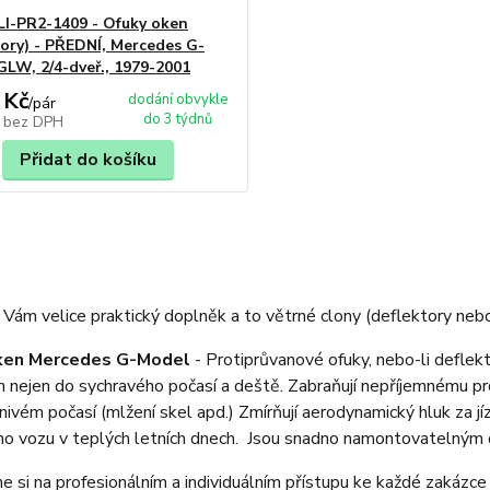
CLI-PR2-1409 - Ofuky oken
tory) - PŘEDNÍ, Mercedes G-
GLW, 2/4-dveř., 1979-2001
 Kč
dodání obvykle
/
pár
do 3 týdnů
č
bez DPH
Přidat do košíku
Vám velice praktický doplněk a to větrné clony (deflektory nebo
ken Mercedes G-Model
- Protiprůvanové ofuky, nebo-li deflek
nejen do sychravého počasí a deště. Zabraňují nepříjemnému pro
znivém počasí (mlžení skel apd.) Zmírňují aerodynamický hluk za j
o vozu v teplých letních dnech. Jsou snadno namontovatelným 
 si na profesionálním a individuálním přístupu ke každé zakázce 