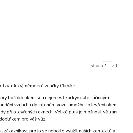
strana
z 1
 tzv. ofuky) německé značky ClimAir.
tory bočních oken jsou nejen estetickým, ale i účinným
udění vzduchu do interiéru vozu, umožňují otevření oken
ízdy při otevřených oknech. Veliké plus je možnost větrání
doplňkem pro váš vůz.
a zákazníkovi, proto se nebojte využít našich kontaktů a