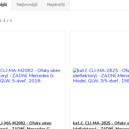
ější
Nejlevnější
Nejdražší
1-4 z 4
CLI-MA-M2082 - Ofuky oken
kat.č. CLI-MA-2825 - Ofuky 
tory) - ZADNÍ, Mercedes G-
(deflektory) - ZADNÍ, Merce