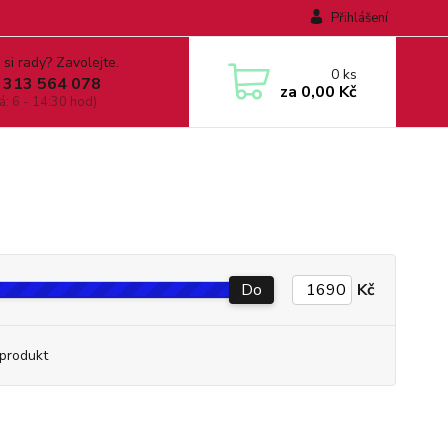
Přihlášení
 si rady? Zavolejte.
0
ks
 313 564 078
za
0,00 Kč
á: 6 - 14:30 hod)
Do
Kč
produkt