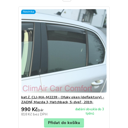
Novinka
kat.č. CLI-MA-M2239 - Ofuky oken (deflektory) -
ZADNÍ, Mazda 3, Hatchback, 5-dveř., 2019-
990 Kč
dodání obvykle do 3
/
pár
týdnů
818 Kč
bez DPH
Přidat do košíku