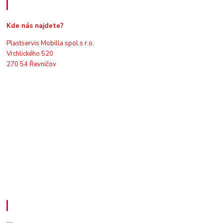
Kde nás najdete
Kde nás najdete?
Plastservis Mobilla spol.s r.o.
Vrchlického 520
270 54 Řevničov
Kontakty