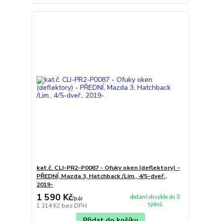
kat.č. CLI-PR2-P0087 - Ofuky oken (deflektory) -
PŘEDNÍ, Mazda 3, Hatchback /Lim., 4/5-dveř.,
2019-
1 590 Kč
dodání obvykle do 3
/
pár
týdnů
1 314 Kč
bez DPH
Přidat do košíku