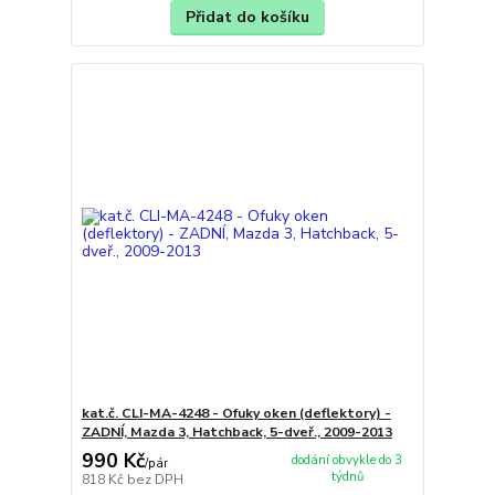
Přidat do košíku
kat.č. CLI-MA-4248 - Ofuky oken (deflektory) -
ZADNÍ, Mazda 3, Hatchback, 5-dveř., 2009-2013
990 Kč
dodání obvykle do 3
/
pár
týdnů
818 Kč
bez DPH