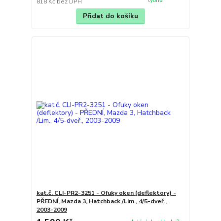
týdnů
818 Kč
bez DPH
Přidat do košíku
kat.č. CLI-PR2-3251 - Ofuky oken (deflektory) -
PŘEDNÍ, Mazda 3, Hatchback /Lim., 4/5-dveř.,
2003-2009