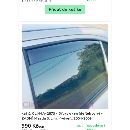
týdnů
1 314 Kč
bez DPH
Přidat do košíku
kat.č. CLI-MA-2873 - Ofuky oken (deflektory) -
ZADNÍ, Mazda 3, Lim., 4-dveř., 2004-2009
990 Kč
dodání obvykle do 3
/
pár