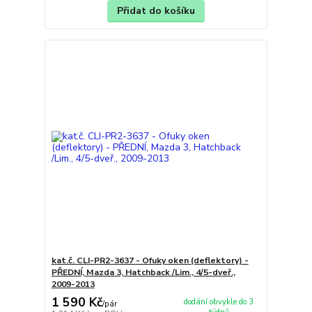
Přidat do košíku
kat.č. CLI-PR2-3637 - Ofuky oken (deflektory) -
PŘEDNÍ, Mazda 3, Hatchback /Lim., 4/5-dveř.,
2009-2013
1 590 Kč
dodání obvykle do 3
/
pár