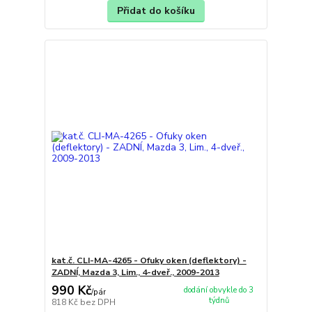
Přidat do košíku
kat.č. CLI-MA-4265 - Ofuky oken (deflektory) -
ZADNÍ, Mazda 3, Lim., 4-dveř., 2009-2013
990 Kč
dodání obvykle do 3
/
pár
týdnů
818 Kč
bez DPH