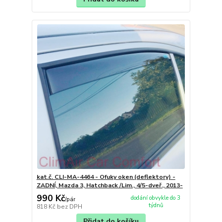
kat.č. CLI-MA-4464 - Ofuky oken (deflektory) -
ZADNÍ, Mazda 3, Hatchback /Lim., 4/5-dveř., 2013-
990 Kč
dodání obvykle do 3
/
pár
týdnů
818 Kč
bez DPH
Přidat do košíku