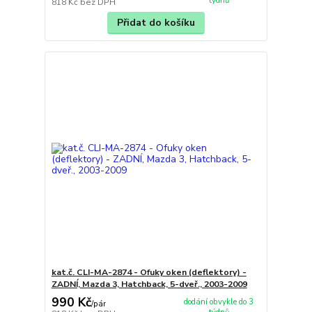
týdnů
818 Kč
bez DPH
Přidat do košíku
kat.č. CLI-MA-2874 - Ofuky oken (deflektory) -
ZADNÍ, Mazda 3, Hatchback, 5-dveř., 2003-2009
990 Kč
dodání obvykle do 3
/
pár