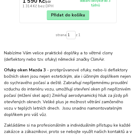
1 590 Kč
dodání obvykle do 3
/
pár
týdnů
1 314 Kč
bez DPH
Přidat do košíku
strana
z 1
Nabízíme Vám velice praktické doplňky a to větrné clony
(deflektory nebo tzv. ofuky) německé značky ClimAir.
Ofuky oken Mazda 3
- protiprůvanové ofuky, nebo-li deflektory
bočních oken jsou nejen estetickým, ale i účinným doplňkem nejen
do sychravého počasí a deště. Zabraňují nepříjemnému proudění
vzduchu do interiéru vozu, umožňují otevření oken při nepříznivém
počasí (mlžení skel apd.) Zmírňují aerodynamický hluk za jízdy při
otevřených oknech. Veliké plus je možnost větrání zamčeného
vozu v teplých letních dnech. Jsou snadno namontovatelným
doplňkem pro váš vůz.
Zakládáme si na profesionálním a individuálním přístupu ke každé
zakázce a zákazníkovi, proto se nebojte využít našich kontaktů a v