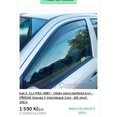
kat.č. CLI-PR2-3867 - Ofuky oken (deflektory) -
PŘEDNÍ, Mazda 3, Hatchback /Lim., 4/5-dveř.,
2013-
1 590 Kč
dodání obvykle do 3
/
pár
týdnů
1 314 Kč
bez DPH