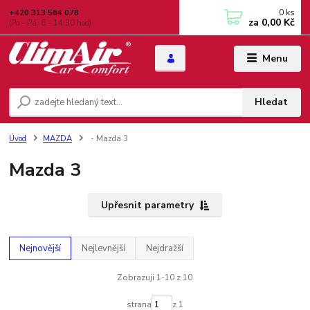
0
ks
+420 313 564 078
za
0,00 Kč
(Po - Pá: 6 - 14:30 hod)
Menu
Hledat
Úvod
MAZDA
- Mazda 3
Mazda 3
Upřesnit parametry
Nejnovější
Nejlevnější
Nejdražší
Zobrazuji 1-10 z 10
strana
z 1