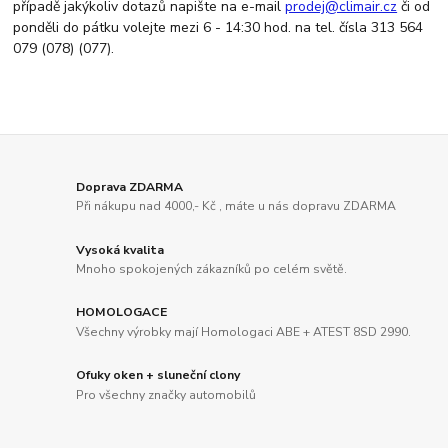
případě jakýkoliv dotazů napište na e-mail
prodej@climair.cz
či od
ponděli do pátku volejte mezi 6 - 14:30 hod. na tel. čísla 313 564
079 (078) (077).
Doprava ZDARMA
Při nákupu nad 4000,- Kč , máte u nás dopravu ZDARMA
Vysoká kvalita
Mnoho spokojených zákazníků po celém světě.
HOMOLOGACE
Všechny výrobky mají Homologaci ABE + ATEST 8SD 2990.
Ofuky oken + sluneční clony
Pro všechny značky automobilů