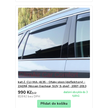
kat.č. CLI-MA-4135 - Ofuky oken (deflektory) -
ZADNÍ, Nissan Qashqai, SUV, 5-dveř., 2007-2013
990 Kč
dodání obvykle do 3
/
pár
týdnů
818 Kč
bez DPH
Přidat do košíku