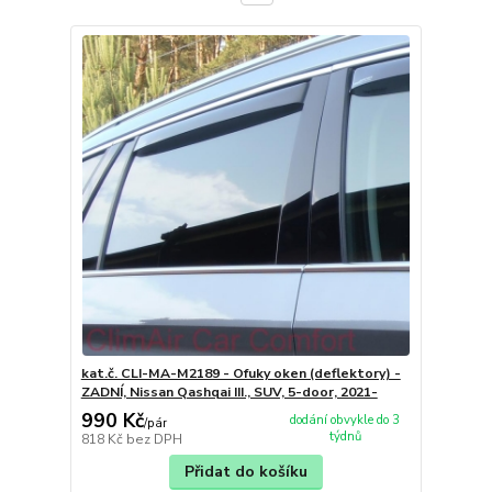
kat.č. CLI-MA-M2189 - Ofuky oken (deflektory) -
ZADNÍ, Nissan Qashqai III., SUV, 5-door, 2021-
990 Kč
dodání obvykle do 3
/
pár
týdnů
818 Kč
bez DPH
Přidat do košíku