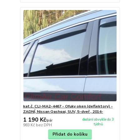
kat.č. CLI-MA2-4467 - Ofuky oken (deflektory) -
ZADNÍ, Nissan Qashqai, SUV, 5-dveř., 2014-
1 190 Kč
dodání obvykle do 3
/
pár
týdnů
983 Kč
bez DPH
Přidat do košíku