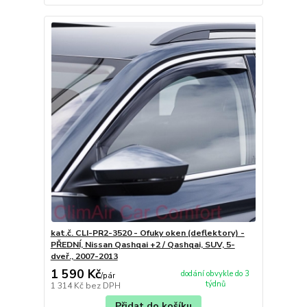
kat.č. CLI-PR2-3520 - Ofuky oken (deflektory) -
PŘEDNÍ, Nissan Qashqai +2 / Qashqai, SUV, 5-
dveř., 2007-2013
1 590 Kč
dodání obvykle do 3
/
pár
týdnů
1 314 Kč
bez DPH
Přidat do košíku