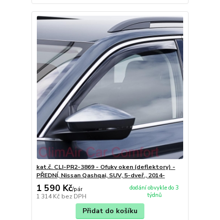
kat.č. CLI-PR2-3869 - Ofuky oken (deflektory) -
PŘEDNÍ, Nissan Qashqai, SUV, 5-dveř., 2014-
1 590 Kč
dodání obvykle do 3
/
pár
týdnů
1 314 Kč
bez DPH
Přidat do košíku