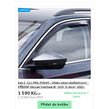
Novinka
kat.č. CLI-PR2-P0194 - Ofuky oken (deflektory) -
PŘEDNÍ, Nissan Qashqai III., SUV, 5-door, 2021-
1 590 Kč
dodání obvykle do 3
/
pár
týdnů
1 314 Kč
bez DPH
Přidat do košíku