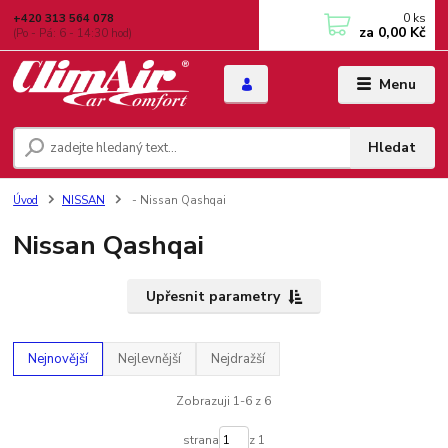
0
ks
+420 313 564 078
za
0,00 Kč
(Po - Pá: 6 - 14:30 hod)
Menu
Hledat
Úvod
NISSAN
- Nissan Qashqai
Nissan Qashqai
Upřesnit parametry
Nejnovější
Nejlevnější
Nejdražší
Zobrazuji 1-6 z 6
strana
z 1