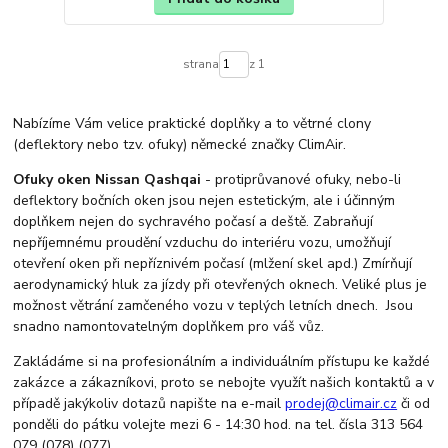
strana
z 1
Nabízíme Vám velice praktické doplňky a to větrné clony
(deflektory nebo tzv. ofuky) německé značky ClimAir.
Ofuky oken Nissan Qashqai
- protiprůvanové ofuky, nebo-li
deflektory bočních oken jsou nejen estetickým, ale i účinným
doplňkem nejen do sychravého počasí a deště. Zabraňují
nepříjemnému proudění vzduchu do interiéru vozu, umožňují
otevření oken při nepříznivém počasí (mlžení skel apd.) Zmírňují
aerodynamický hluk za jízdy při otevřených oknech. Veliké plus je
možnost větrání zamčeného vozu v teplých letních dnech. Jsou
snadno namontovatelným doplňkem pro váš vůz.
Zakládáme si na profesionálním a individuálním přístupu ke každé
zakázce a zákazníkovi, proto se nebojte využít našich kontaktů a v
případě jakýkoliv dotazů napište na e-mail
prodej@climair.cz
či od
ponděli do pátku volejte mezi 6 - 14:30 hod. na tel. čísla 313 564
079 (078) (077).