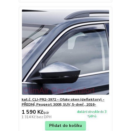
kat.č. CLI-PR2-3972 - Ofuky oken (deflektory) -
PŘEDNÍ, Peugeot 3008, SUV, 5-dveř., 2016-
1 590 Kč
dodání obvykle do 3
/
pár
týdnů
1 314 Kč
bez DPH
Přidat do košíku