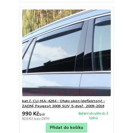
kat.č. CLI-MA-4264 - Ofuky oken (deflektory) -
ZADNÍ, Peugeot 3008, SUV, 5-dveř., 2009-2016
990 Kč
dodání obvykle do 3
/
pár
týdnů
818 Kč
bez DPH
Přidat do košíku