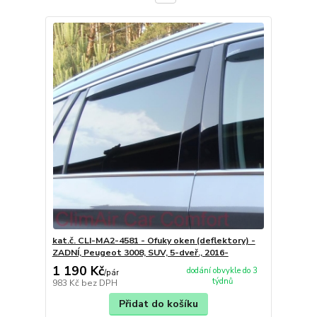
kat.č. CLI-MA2-4581 - Ofuky oken (deflektory) -
ZADNÍ, Peugeot 3008, SUV, 5-dveř., 2016-
1 190 Kč
dodání obvykle do 3
/
pár
týdnů
983 Kč
bez DPH
Přidat do košíku