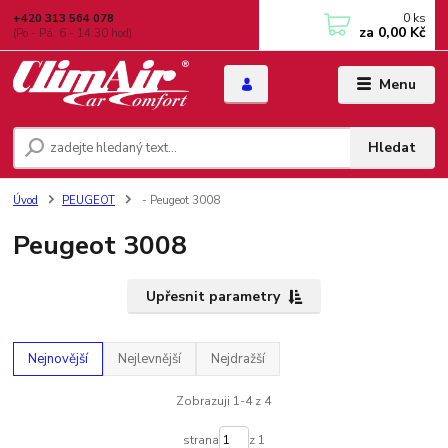
0
ks
+420 313 564 078
za
0,00 Kč
(Po - Pá: 6 - 14:30 hod)
Menu
Hledat
Úvod
PEUGEOT
- Peugeot 3008
Peugeot 3008
Upřesnit parametry
Nejnovější
Nejlevnější
Nejdražší
Zobrazuji 1-4 z 4
strana
z 1