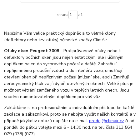
strana
z 1
Nabízíme Vám velice praktický doplněk a to větrné clony
(deflektory nebo tzv. ofuky) německé značky ClimAir.
Ofuky oken Peugeot 3008
- Protiprůvanové ofuky, nebo-li
deflektory bočních oken jsou nejen estetickým, ale i účinným
doplňkem nejen do sychravého počasí a deště. Zabraňují
nepříjemnému proudění vzduchu do interiéru vozu, umožňují
otevření oken při nepříznivém počasí (mlžení skel apd.) Zmírňují
aerodynamický hluk za jízdy při otevřených oknech. Veliké plus je
možnost větrání zamčeného vozu v teplých letních dnech. Jsou
snadno namontovatelným doplňkem pro váš vůz.
Zakládáme si na profesionálním a individuálním přístupu ke každé
zakázce a zákazníkovi, proto se nebojte využít našich kontaktů a v
případě jakýkoliv dotazů napište na e-mail
prodej@climair.cz
či od
ponděli do pátku volejte mezi 6 - 14:30 hod. na tel. čísla 313 564
079 (078) (077).