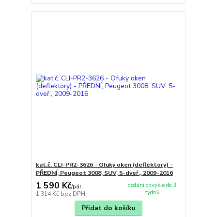
kat.č. CLI-PR2-3626 - Ofuky oken (deflektory) -
PŘEDNÍ, Peugeot 3008, SUV, 5-dveř., 2009-2016
1 590 Kč
dodání obvykle do 3
/
pár
týdnů
1 314 Kč
bez DPH
Přidat do košíku