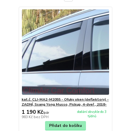
kat.č. CLI-MA2-M2055 - Ofuky oken (deflektory) -
ZADNÍ, Ssang Yong Musso, Pickup, 4-dveř., 2018-
1 190 Kč
dodání obvykle do 3
/
pár
týdnů
983 Kč
bez DPH
Přidat do košíku