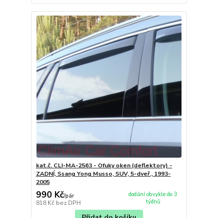
kat.č. CLI-MA-2563 - Ofuky oken (deflektory) -
ZADNÍ, Ssang Yong Musso, SUV, 5-dveř., 1993-
2005
990 Kč
dodání obvykle do 3
/
pár
týdnů
818 Kč
bez DPH
Přidat do košíku