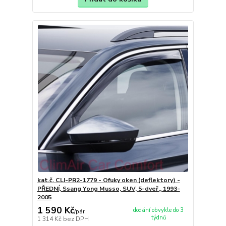
kat.č. CLI-PR2-1779 - Ofuky oken (deflektory) -
PŘEDNÍ, Ssang Yong Musso, SUV, 5-dveř., 1993-
2005
1 590 Kč
dodání obvykle do 3
/
pár
týdnů
1 314 Kč
bez DPH