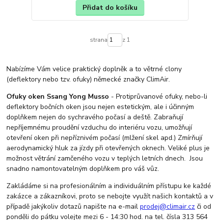
Přidat do košíku
strana
z 1
Nabízíme Vám velice praktický doplněk a to větrné clony
(deflektory nebo tzv. ofuky) německé značky ClimAir.
Ofuky oken Ssang Yong Musso
- Protiprůvanové ofuky, nebo-li
deflektory bočních oken jsou nejen estetickým, ale i účinným
doplňkem nejen do sychravého počasí a deště. Zabraňují
nepříjemnému proudění vzduchu do interiéru vozu, umožňují
otevření oken při nepříznivém počasí (mlžení skel apd.) Zmírňují
aerodynamický hluk za jízdy při otevřených oknech. Veliké plus je
možnost větrání zamčeného vozu v teplých letních dnech. Jsou
snadno namontovatelným doplňkem pro váš vůz.
Zakládáme si na profesionálním a individuálním přístupu ke každé
zakázce a zákazníkovi, proto se nebojte využít našich kontaktů a v
případě jakýkoliv dotazů napište na e-mail
prodej@climair.cz
či od
ponděli do pátku volejte mezi 6 - 14:30 hod. na tel. čísla 313 564