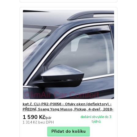
kat.č. CLI-PR2-P0056 - Ofuky oken (deflektory) -
PŘEDNÍ, Ssang Yong Musso, Pickup, 4-dveř., 2018-
1 590 Kč
dodání obvykle do 3
/
pár
týdnů
1 314 Kč
bez DPH
Přidat do košíku