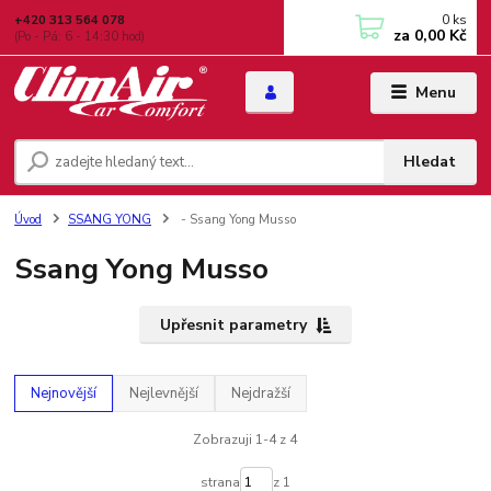
0
ks
+420 313 564 078
za
0,00 Kč
(Po - Pá: 6 - 14:30 hod)
Menu
Hledat
Úvod
SSANG YONG
- Ssang Yong Musso
Ssang Yong Musso
Upřesnit parametry
Nejnovější
Nejlevnější
Nejdražší
Zobrazuji 1-4 z 4
strana
z 1