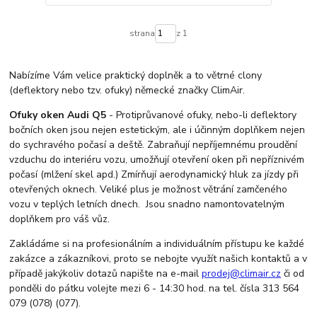
strana
z 1
Nabízíme Vám velice praktický doplněk a to větrné clony
(deflektory nebo tzv. ofuky) německé značky ClimAir.
Ofuky oken Audi Q5
- Protiprůvanové ofuky, nebo-li deflektory
bočních oken jsou nejen estetickým, ale i účinným doplňkem nejen
do sychravého počasí a deště. Zabraňují nepříjemnému proudění
vzduchu do interiéru vozu, umožňují otevření oken při nepříznivém
počasí (mlžení skel apd.) Zmírňují aerodynamický hluk za jízdy při
otevřených oknech. Veliké plus je možnost větrání zamčeného
vozu v teplých letních dnech. Jsou snadno namontovatelným
doplňkem pro váš vůz.
Zakládáme si na profesionálním a individuálním přístupu ke každé
zakázce a zákazníkovi, proto se nebojte využít našich kontaktů a v
případě jakýkoliv dotazů napište na e-mail
prodej@climair.cz
či od
ponděli do pátku volejte mezi 6 - 14:30 hod. na tel. čísla 313 564
079 (078) (077).