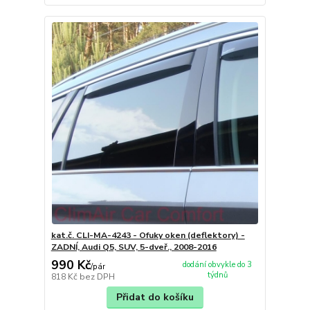
kat.č. CLI-MA-4243 - Ofuky oken (deflektory) -
ZADNÍ, Audi Q5, SUV, 5-dveř., 2008-2016
990 Kč
dodání obvykle do 3
/
pár
týdnů
818 Kč
bez DPH
Přidat do košíku