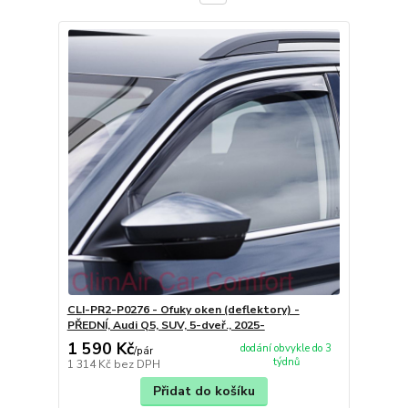
CLI-PR2-P0276 - Ofuky oken (deflektory) -
PŘEDNÍ, Audi Q5, SUV, 5-dveř., 2025-
1 590 Kč
dodání obvykle do 3
/
pár
týdnů
1 314 Kč
bez DPH
Přidat do košíku