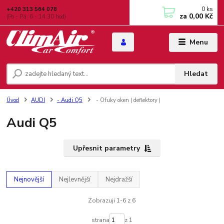
0
ks
+420 313 564 078
za
0,00 Kč
(Po - Pá: 6 - 14:30 hod)
Menu
Hledat
Úvod
AUDI
- Audi Q5
- Ofuky oken ( deflektory )
Audi Q5
Upřesnit parametry
Nejnovější
Nejlevnější
Nejdražší
Zobrazuji 1-6 z 6
strana
z 1