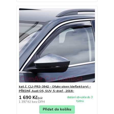
kat.č. CLI-PR3-3942 - Ofuky oken (deflektory) -
PŘEDNÍ, Audi Q5, SUV, 5-dveř., 2016-
1 690 Kč
dodání obvykle do 3
/
pár
týdnů
1 397 Kč
bez DPH
Přidat do košíku