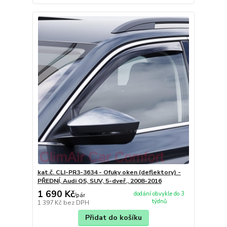
kat.č. CLI-PR3-3634 - Ofuky oken (deflektory) -
PŘEDNÍ, Audi Q5, SUV, 5-dveř., 2008-2016
1 690 Kč
dodání obvykle do 3
/
pár
týdnů
1 397 Kč
bez DPH
Přidat do košíku