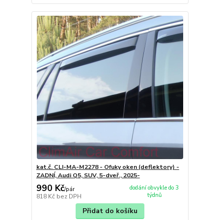
kat.č. CLI-MA-M2278 - Ofuky oken (deflektory) -
ZADNÍ, Audi Q5, SUV, 5-dveř., 2025-
990 Kč
dodání obvykle do 3
/
pár
týdnů
818 Kč
bez DPH
Přidat do košíku