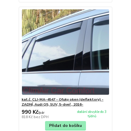
kat.č. CLI-MA-4547 - Ofuky oken (deflektory) -
ZADNÍ, Audi Q5, SUV, 5-dveř., 2016-
990 Kč
dodání obvykle do 3
/
pár
týdnů
818 Kč
bez DPH
Přidat do košíku