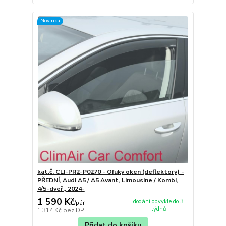
Novinka
kat.č. CLI-PR2-P0270 - Ofuky oken (deflektory) -
PŘEDNÍ, Audi A5 / A5 Avant, Limousine / Kombi,
4/5-dveř., 2024-
1 590 Kč
dodání obvykle do 3
/
pár
týdnů
1 314 Kč
bez DPH
Přidat do košíku