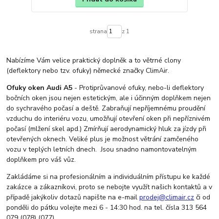
strana
z 1
Nabízíme Vám velice praktický doplněk a to větrné clony
(deflektory nebo tzv. ofuky) německé značky ClimAir.
Ofuky oken Audi A5
- Protiprůvanové ofuky, nebo-li deflektory
bočních oken jsou nejen estetickým, ale i účinným doplňkem nejen
do sychravého počasí a deště. Zabraňují nepříjemnému proudění
vzduchu do interiéru vozu, umožňují otevření oken při nepříznivém
počasí (mlžení skel apd.) Zmírňují aerodynamický hluk za jízdy při
otevřených oknech. Veliké plus je možnost větrání zamčeného
vozu v teplých letních dnech. Jsou snadno namontovatelným
doplňkem pro váš vůz.
Zakládáme si na profesionálním a individuálním přístupu ke každé
zakázce a zákazníkovi, proto se nebojte využít našich kontaktů a v
případě jakýkoliv dotazů napište na e-mail
prodej@climair.cz
či od
ponděli do pátku volejte mezi 6 - 14:30 hod. na tel. čísla 313 564
079 (078) (077).