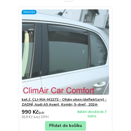
Novinka
kat.č. CLI-MA-M2272 - Ofuky oken (deflektory) -
ZADNÍ, Audi A5 Avant, Kombi, 5-dveř., 2024-
990 Kč
dodání obvykle do 3
/
pár
týdnů
818 Kč
bez DPH
Přidat do košíku