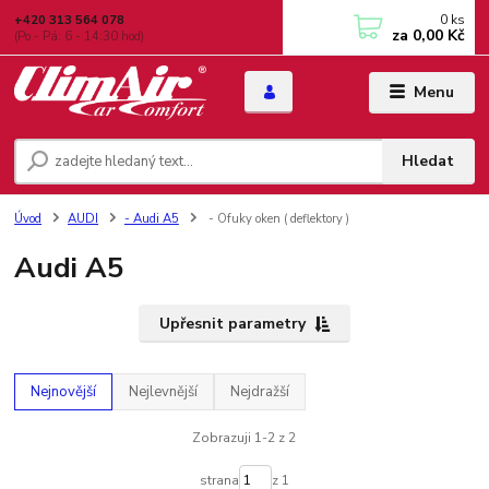
0
ks
+420 313 564 078
za
0,00 Kč
(Po - Pá: 6 - 14:30 hod)
Menu
Hledat
Úvod
AUDI
- Audi A5
- Ofuky oken ( deflektory )
Audi A5
Upřesnit parametry
Nejnovější
Nejlevnější
Nejdražší
Zobrazuji 1-2 z 2
strana
z 1