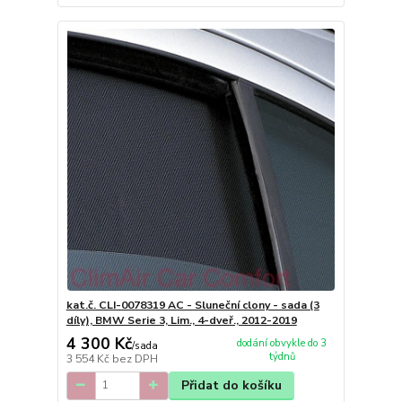
kat.č. CLI-0078319 AC - Sluneční clony - sada (3
díly), BMW Serie 3, Lim., 4-dveř., 2012-2019
4 300 Kč
dodání obvykle do 3
/
sada
týdnů
3 554 Kč
bez DPH
Přidat do košíku