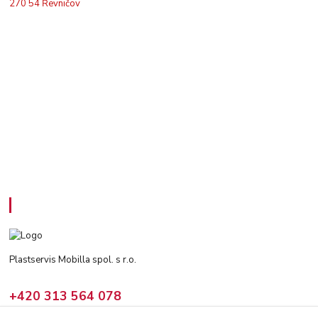
270 54 Řevničov
Kontakty
Plastservis Mobilla spol. s r.o.
+420 313 564 078
(Po - Pá: 6 - 14:30 hod)