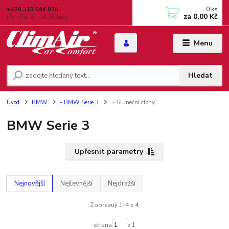
0
ks
+420 313 564 078
za
0,00 Kč
(Po - Pá: 6 - 14:30 hod)
Menu
Hledat
Úvod
BMW
- BMW Serie 3
- Sluneční clony
BMW Serie 3
Upřesnit parametry
Nejnovější
Nejlevnější
Nejdražší
Zobrazuji 1-4 z 4
strana
z 1