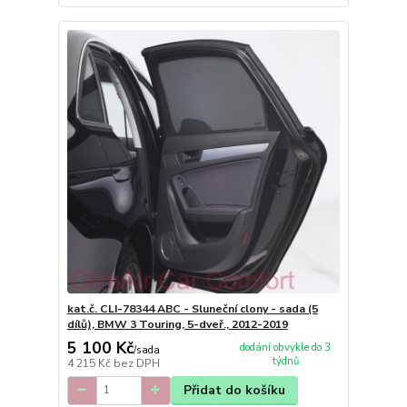
kat.č. CLI-78344 ABC - Sluneční clony - sada (5
dílů), BMW 3 Touring, 5-dveř., 2012-2019
5 100 Kč
dodání obvykle do 3
/
sada
týdnů
4 215 Kč
bez DPH
Přidat do košíku