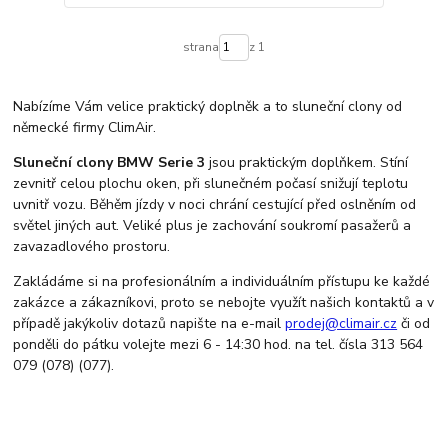
strana
z 1
Nabízíme Vám velice praktický doplněk a to sluneční clony od
německé firmy ClimAir.
Sluneční clony BMW Serie 3
jsou praktickým doplňkem. Stíní
zevnitř celou plochu oken, při slunečném počasí snižují teplotu
uvnitř vozu. Běhěm jízdy v noci chrání cestující před oslněním od
světel jiných aut. Veliké plus je zachování soukromí pasažerů a
zavazadlového prostoru.
Zakládáme si na profesionálním a individuálním přístupu ke každé
zakázce a zákazníkovi, proto se nebojte využít našich kontaktů a v
případě jakýkoliv dotazů napište na e-mail
prodej@climair.cz
či od
ponděli do pátku volejte mezi 6 - 14:30 hod. na tel. čísla 313 564
079 (078) (077).