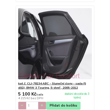
kat.č. CLI-78234 ABC - Sluneční clony - sada (5
dílů), BMW 3 Touring, 5-dveř., 2005-2012
5 100 Kč
dodání obvykle do 3
/
sada
týdnů
4 215 Kč
bez DPH
Přidat do košíku