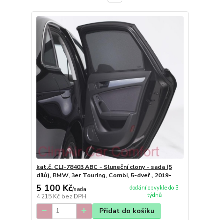
kat.č. CLI-78403 ABC - Sluneční clony - sada (5
dílů), BMW, 3er Touring, Combi, 5-dveř., 2019-
5 100 Kč
dodání obvykle do 3
/
sada
týdnů
4 215 Kč
bez DPH
Přidat do košíku