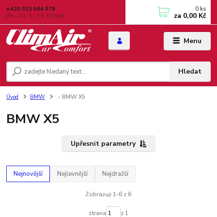
0
ks
+420 313 564 078
za
0,00 Kč
(Po - Pá: 6 - 14:30 hod)
Menu
Hledat
Úvod
BMW
- BMW X5
BMW X5
Upřesnit parametry
Nejnovější
Nejlevnější
Nejdražší
Zobrazuji 1-6 z 6
strana
z 1