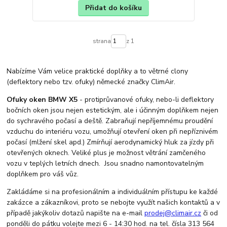
Přidat do košíku
strana
z 1
Nabízíme Vám velice praktické doplňky a to větrné clony
(deflektory nebo tzv. ofuky) německé značky ClimAir.
Ofuky oken BMW X5
- protiprůvanové ofuky, nebo-li deflektory
bočních oken jsou nejen estetickým, ale i účinným doplňkem nejen
do sychravého počasí a deště. Zabraňují nepříjemnému proudění
vzduchu do interiéru vozu, umožňují otevření oken při nepříznivém
počasí (mlžení skel apd.) Zmírňují aerodynamický hluk za jízdy při
otevřených oknech. Veliké plus je možnost větrání zamčeného
vozu v teplých letních dnech. Jsou snadno namontovatelným
doplňkem pro váš vůz.
Zakládáme si na profesionálním a individuálním přístupu ke každé
zakázce a zákazníkovi, proto se nebojte využít našich kontaktů a v
případě jakýkoliv dotazů napište na e-mail
prodej@climair.cz
či od
ponděli do pátku volejte mezi 6 - 14:30 hod. na tel. čísla 313 564