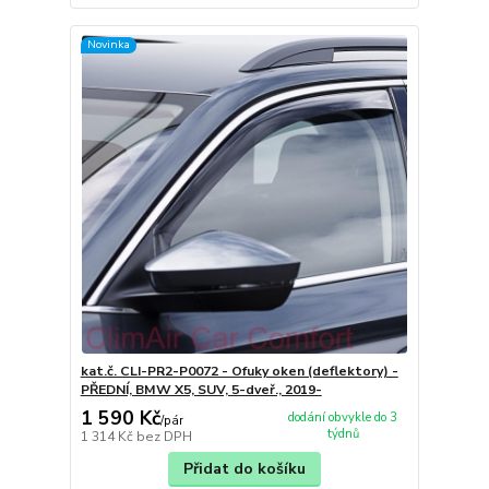
Novinka
kat.č. CLI-PR2-P0072 - Ofuky oken (deflektory) -
PŘEDNÍ, BMW X5, SUV, 5-dveř., 2019-
1 590 Kč
dodání obvykle do 3
/
pár
týdnů
1 314 Kč
bez DPH
Přidat do košíku