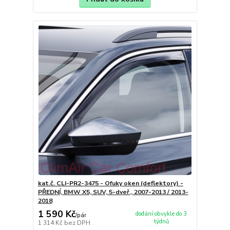
kat.č. CLI-PR2-3475 - Ofuky oken (deflektory) -
PŘEDNÍ, BMW X5, SUV, 5-dveř., 2007-2013 / 2013-
2018
1 590 Kč
dodání obvykle do 3
/
pár
týdnů
1 314 Kč
bez DPH