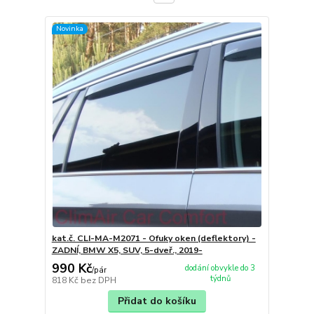
Novinka
kat.č. CLI-MA-M2071 - Ofuky oken (deflektory) -
ZADNÍ, BMW X5, SUV, 5-dveř., 2019-
990 Kč
dodání obvykle do 3
/
pár
týdnů
818 Kč
bez DPH
Přidat do košíku