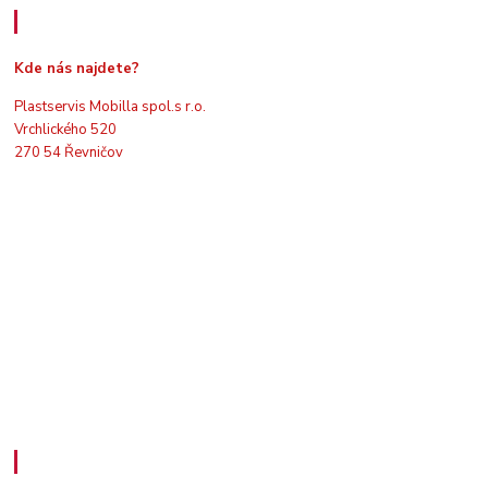
Kde nás najdete
Kde nás najdete?
Plastservis Mobilla spol.s r.o.
Vrchlického 520
270 54 Řevničov
Kontakty