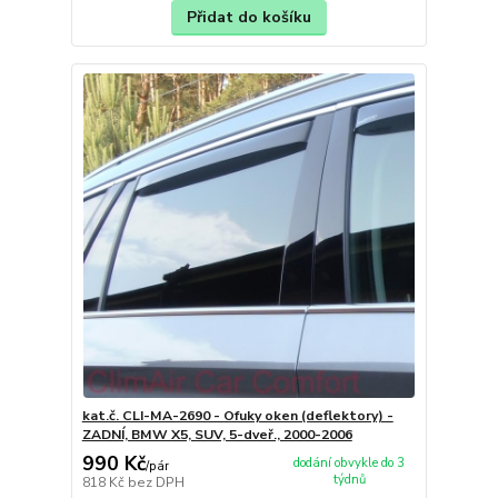
Přidat do košíku
kat.č. CLI-MA-2690 - Ofuky oken (deflektory) -
ZADNÍ, BMW X5, SUV, 5-dveř., 2000-2006
990 Kč
dodání obvykle do 3
/
pár
týdnů
818 Kč
bez DPH