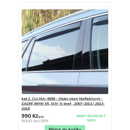
kat.č. CLI-MA-4098 - Ofuky oken (deflektory) -
ZADNÍ, BMW X5, SUV, 5-dveř., 2007-2013 / 2013-
2018
990 Kč
dodání obvykle do 3
/
pár
týdnů
818 Kč
bez DPH
Přidat do košíku