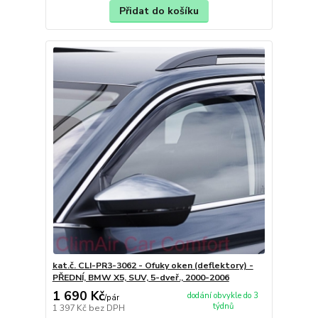
Přidat do košíku
kat.č. CLI-PR3-3062 - Ofuky oken (deflektory) -
PŘEDNÍ, BMW X5, SUV, 5-dveř., 2000-2006
1 690 Kč
dodání obvykle do 3
/
pár
týdnů
1 397 Kč
bez DPH