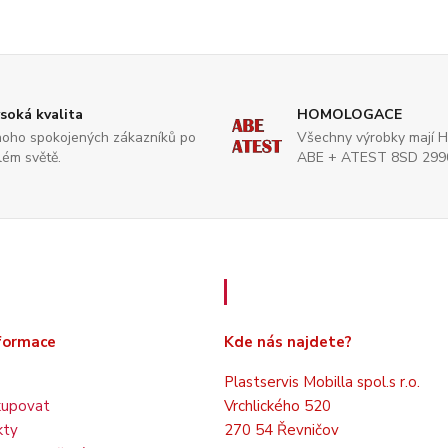
soká kvalita
HOMOLOGACE
oho spokojených zákazníků po
Všechny výrobky mají 
lém světě.
ABE + ATEST 8SD 299
é informace
Kde nás najdete
nformace
Kde nás najdete?
Plastservis Mobilla spol.s r.o.
kupovat
Vrchlického 520
kty
270 54 Řevničov