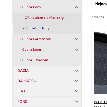
Nejnov
- Cupra Born
Zobrazuji 
- Ofuky oken ( deflektory )
- Sluneční clony
- Cupra Formentor
- Cupra Leon
- Cupra Tavascan
DACIA
DAIHATSU
FIAT
FORD
kat.č. C
sada (3 