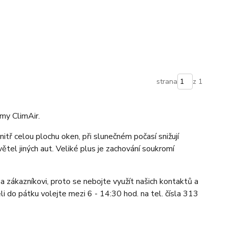
strana
z 1
my ClimAir.
itř celou plochu oken, při slunečném počasí snižují
větel jiných aut. Veliké plus je zachování soukromí
a zákazníkovi, proto se nebojte využít našich kontaktů a
li do pátku volejte mezi 6 - 14:30 hod. na tel. čísla 313