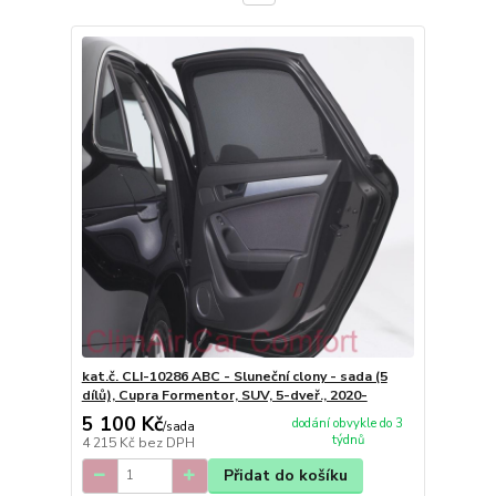
kat.č. CLI-10286 ABC - Sluneční clony - sada (5
dílů), Cupra Formentor, SUV, 5-dveř., 2020-
5 100 Kč
dodání obvykle do 3
/
sada
týdnů
4 215 Kč
bez DPH
Přidat do košíku