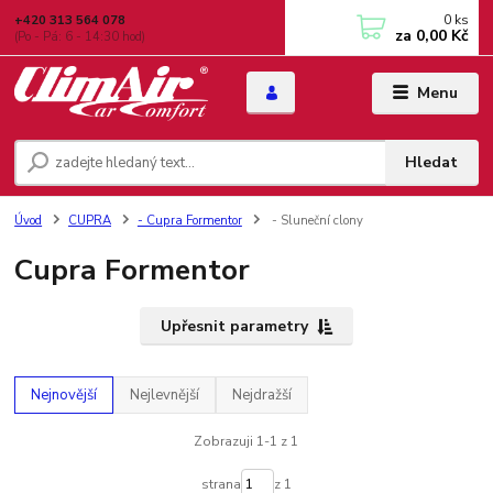
0
ks
+420 313 564 078
za
0,00 Kč
(Po - Pá: 6 - 14:30 hod)
Menu
Hledat
Úvod
CUPRA
- Cupra Formentor
- Sluneční clony
Cupra Formentor
Upřesnit parametry
Nejnovější
Nejlevnější
Nejdražší
Zobrazuji 1-1 z 1
strana
z 1