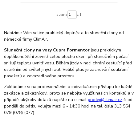
strana
z 1
Nabízíme Vám velice praktický doplněk a to sluneční clony od
německé firmy ClimAir.
Sluneční clony na vozy Cupra Formentor
jsou praktickým
doplňkem. Stíní zevnitř celou plochu oken, při slunečném počasí
snižují teplotu uvnitř vozu. Běhěm jízdy v noci chrání cestující před
oslněním od světel jiných aut. Veliké plus je zachování soukromí
pasažerů a zavazadlového prostoru.
Zakládáme si na profesionálním a individuálním přístupu ke každé
zakázce a zákazníkovi, proto se nebojte využít našich kontaktů a v
případě jakýkoliv dotazů napište na e-mail
prodej@climair.cz
či od
ponděli do pátku volejte mezi 6 - 14:30 hod. na tel. čísla 313 564
079 (078) (077).