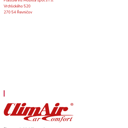
Plastservis Mobilla spol.s r.o.
Vrchlického 520
270 54 Řevničov
Kontakty