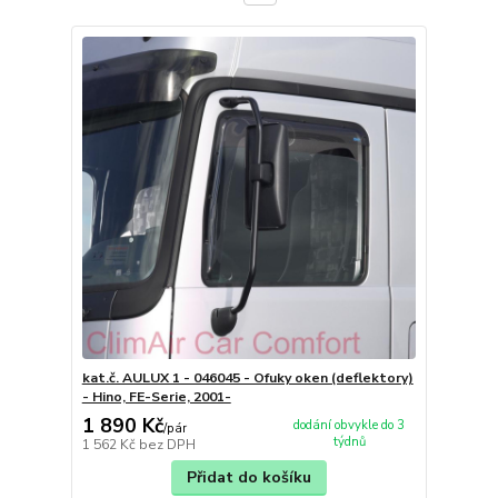
kat.č. AULUX 1 - 046045 - Ofuky oken (deflektory)
- Hino, FE-Serie, 2001-
1 890 Kč
dodání obvykle do 3
/
pár
týdnů
1 562 Kč
bez DPH
Přidat do košíku