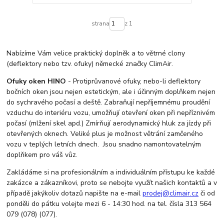
strana
z 1
Nabízíme Vám velice praktický doplněk a to větrné clony
(deflektory nebo tzv. ofuky) německé značky ClimAir.
Ofuky oken HINO
- Protiprůvanové ofuky, nebo-li deflektory
bočních oken jsou nejen estetickým, ale i účinným doplňkem nejen
do sychravého počasí a deště. Zabraňují nepříjemnému proudění
vzduchu do interiéru vozu, umožňují otevření oken při nepříznivém
počasí (mlžení skel apd.) Zmírňují aerodynamický hluk za jízdy při
otevřených oknech. Veliké plus je možnost větrání zamčeného
vozu v teplých letních dnech. Jsou snadno namontovatelným
doplňkem pro váš vůz.
Zakládáme si na profesionálním a individuálním přístupu ke každé
zakázce a zákazníkovi, proto se nebojte využít našich kontaktů a v
případě jakýkoliv dotazů napište na e-mail
prodej@climair.cz
či od
ponděli do pátku volejte mezi 6 - 14:30 hod. na tel. čísla 313 564
079 (078) (077).