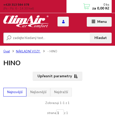
0
ks
+420 313 564 078
za
0,00 Kč
(Po - Pá: 6 - 14:30 hod)
Menu
Hledat
Úvod
NÁKLADNÍ VOZY
- HINO
HINO
Upřesnit parametry
Nejnovější
Nejlevnější
Nejdražší
Zobrazuji 1-1 z 1
strana
z 1