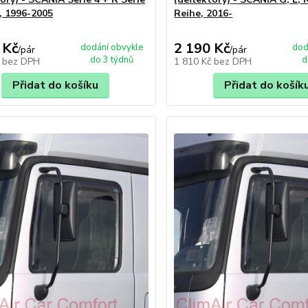
, 1996-2005
Reihe, 2016-
 Kč
2 190 Kč
dodání obvykle
dod
/
pár
/
pár
do 3 týdnů
d
č
bez DPH
1 810 Kč
bez DPH
Přidat do košíku
Přidat do košík