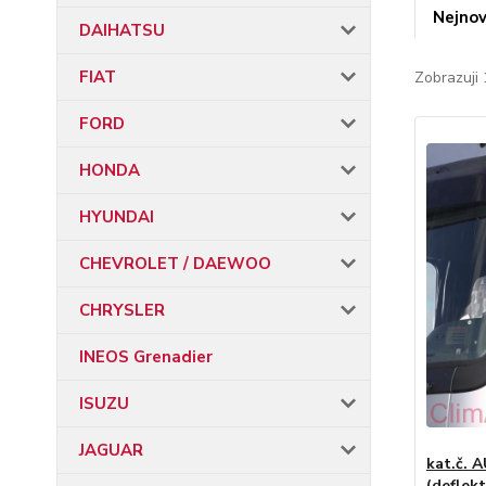
Nejnov
DAIHATSU
FIAT
Zobrazuji 
FORD
HONDA
HYUNDAI
CHEVROLET / DAEWOO
CHRYSLER
INEOS Grenadier
ISUZU
JAGUAR
kat.č. 
(deflekt