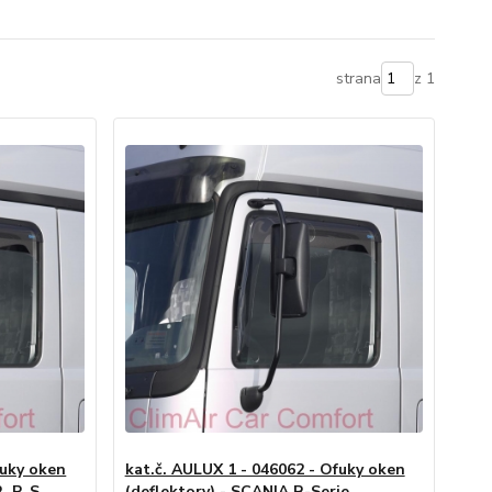
strana
z 1
fuky oken
kat.č. AULUX 1 - 046062 - Ofuky oken
, P, S
(deflektory) - SCANIA R-Serie,