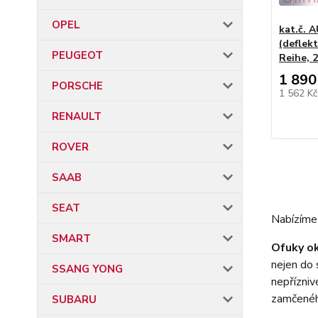
OPEL
kat.č. 
(deflek
PEUGEOT
Reihe, 
1 890
PORSCHE
1 562 K
RENAULT
ROVER
SAAB
SEAT
Nabízíme 
SMART
Ofuky o
nejen do 
SSANG YONG
nepřízniv
zamčenéh
SUBARU