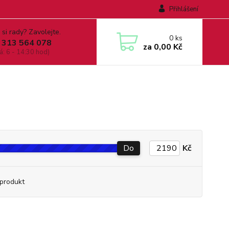
Přihlášení
 si rady? Zavolejte.
0
ks
 313 564 078
za
0,00 Kč
á: 6 - 14:30 hod)
Do
Kč
produkt