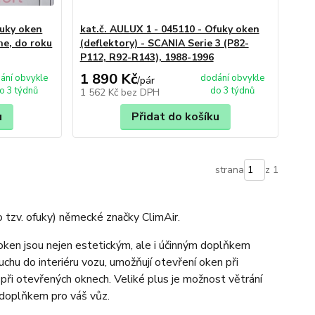
fuky oken
kat.č. AULUX 1 - 045110 - Ofuky oken
he, do roku
(deflektory) - SCANIA Serie 3 (P82-
P112, R92-R143), 1988-1996
1 890 Kč
ání obvykle
dodání obvykle
/
pár
o 3 týdnů
do 3 týdnů
1 562 Kč
bez DPH
u
Přidat do košíku
strana
z 1
 tzv. ofuky) německé značky ClimAir.
 oken jsou nejen estetickým, ale i účinným doplňkem
chu do interiéru vozu, umožňují otevření oken při
 při otevřených oknech. Veliké plus je možnost větrání
doplňkem pro váš vůz.