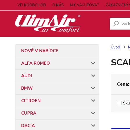
VELKOOBCHOD
O NÁS
JAK NAKUPOVAT
ZÁKAZNICKÝ 
Úvod
NOVĚ V NABÍDCE
SCA
ALFA ROMEO
AUDI
Cena:
BMW
CITROEN
Skl
CUPRA
DACIA