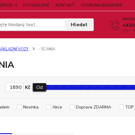
SERVIS
FOTOGALERIE
KONTAKT
OCHRANA SOUKROMÍ
Nevíte
Hledat
+420
(Po - P
NÁKLADNÍ VOZY
- SCANIA
NIA
Kč
Od
adem
Novinka
Akce
Doprava ZDARMA
TOP 