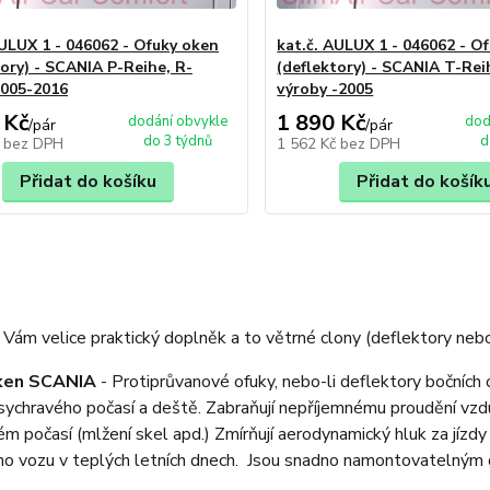
AULUX 1 - 046062 - Ofuky oken
kat.č. AULUX 1 - 046062 - O
tory) - SCANIA P-Reihe, R-
(deflektory) - SCANIA T-Rei
2005-2016
výroby -2005
 Kč
1 890 Kč
dodání obvykle
dod
/
pár
/
pár
do 3 týdnů
d
č
bez DPH
1 562 Kč
bez DPH
Přidat do košíku
Přidat do košík
Vám velice praktický doplněk a to větrné clony (deflektory nebo
ken SCANIA
- Protiprůvanové ofuky, nebo-li deflektory bočních
sychravého počasí a deště. Zabraňují nepříjemnému proudění vzdu
ém počasí (mlžení skel apd.) Zmírňují aerodynamický hluk za jízdy
o vozu v teplých letních dnech. Jsou snadno namontovatelným 