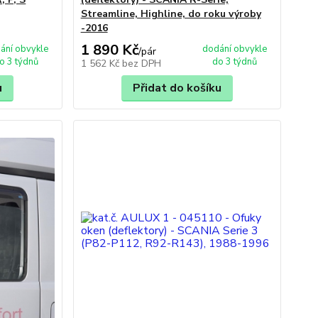
Streamline, Highline, do roku výroby
-2016
1 890 Kč
ání obvykle
dodání obvykle
/
pár
o 3 týdnů
do 3 týdnů
1 562 Kč
bez DPH
u
Přidat do košíku