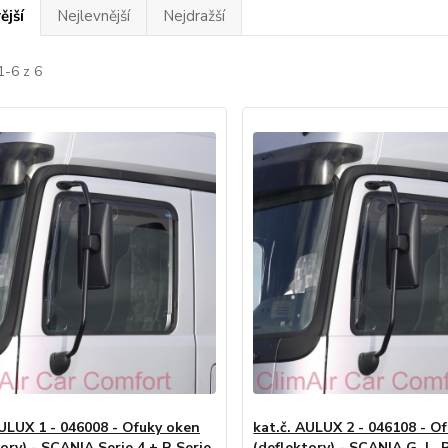
ější
Nejlevnější
Nejdražší
1-6 z 6
AULUX 1 - 046008 - Ofuky oken
kat.č. AULUX 2 - 046108 - O
ory) - SCANIA Serie 4 + R Serie
(deflektory) - SCANIA G, L, R