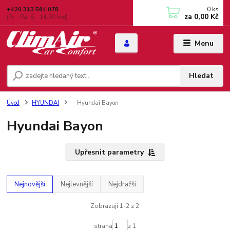
0
ks
+420 313 564 078
za
0,00 Kč
(Po - Pá: 6 - 14:30 hod)
Menu
Hledat
Úvod
HYUNDAI
- Hyundai Bayon
Hyundai Bayon
Upřesnit parametry
Nejnovější
Nejlevnější
Nejdražší
Zobrazuji 1-2 z 2
strana
z 1