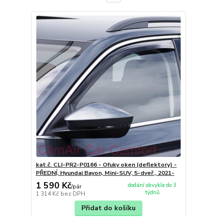
kat.č. CLI-PR2-P0166 - Ofuky oken (deflektory) -
PŘEDNÍ, Hyundai Bayon, Mini-SUV, 5-dveř., 2021-
1 590 Kč
dodání obvykle do 3
/
pár
týdnů
1 314 Kč
bez DPH
Přidat do košíku