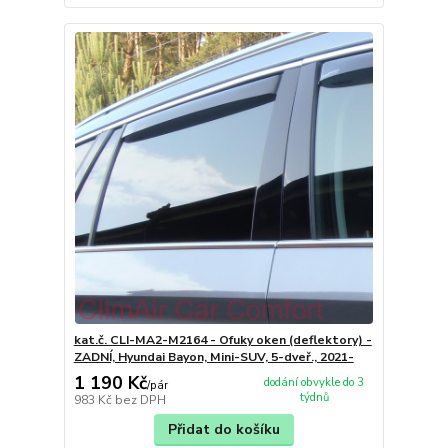
kat.č. CLI-MA2-M2164 - Ofuky oken (deflektory) -
ZADNÍ, Hyundai Bayon, Mini-SUV, 5-dveř., 2021-
1 190 Kč
dodání obvykle do 3
/
pár
týdnů
983 Kč
bez DPH
Přidat do košíku