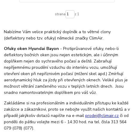
strana
z 1
Nabízíme Vám velice praktický doplněk a to větrné clony
(deflektory nebo tzv. ofuky) německé značky ClimAir.
Ofuky oken Hyundai Bayon
- Protiprůvanové ofuky, nebo-li
deflektory bočních oken jsou nejen estetickým, ale i účinným
doplňkem nejen do sychravého počasí a deště. Zabraňují
nepříjemnému proudění vzduchu do interiéru vozu, umožňují
otevření oken při nepříznivém počasí (mlžení skel apd.) Zmírňují
aerodynamický hluk za jízdy při otevřených oknech. Veliké plus je
možnost větrání zamčeného vozu v teplých letních dnech. Jsou
snadno namontovatelným doplňkem pro váš vůz.
Zakládáme si na profesionálním a individuálním přístupu ke každé
zakázce a zákazníkovi, proto se nebojte využít našich kontaktů a v
případě jakýkoliv dotazů napište na e-mail
prodej@climair.cz
či od
ponděli do pátku volejte mezi 6 - 14:30 hod. na tel. čísla 313 564
079 (078) (077).