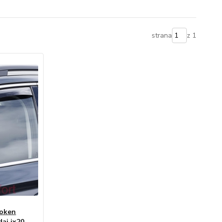
strana
z 1
 oken
ai ix20,