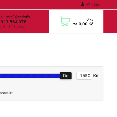
Přihlášení
 si rady? Zavolejte.
0
ks
 313 564 078
za
0,00 Kč
á: 6 - 14:30 hod)
Do
Kč
produkt