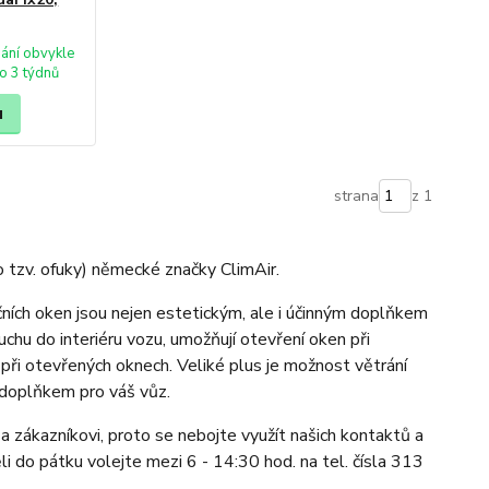
ání obvykle
o 3 týdnů
u
strana
z 1
 tzv. ofuky) německé značky ClimAir.
čních oken jsou nejen estetickým, ale i účinným doplňkem
chu do interiéru vozu, umožňují otevření oken při
 při otevřených oknech. Veliké plus je možnost větrání
doplňkem pro váš vůz.
a zákazníkovi, proto se nebojte využít našich kontaktů a
li do pátku volejte mezi 6 - 14:30 hod. na tel. čísla 313