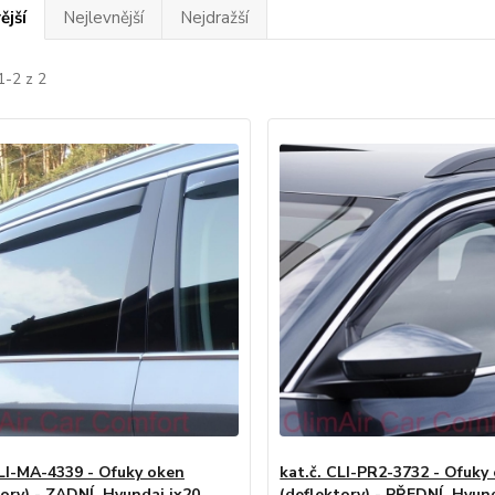
ější
Nejlevnější
Nejdražší
1-2 z 2
CLI-MA-4339 - Ofuky oken
kat.č. CLI-PR2-3732 - Ofuky
ory) - ZADNÍ, Hyundai ix20,
(deflektory) - PŘEDNÍ, Hyund