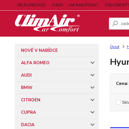
VELKOOBCHOD
O NÁS
JAK NAKUPOVAT
ZÁKAZNICKÝ 
Úvod
NOVĚ V NABÍDCE
Hyun
ALFA ROMEO
AUDI
Cena:
BMW
CITROEN
Skl
CUPRA
DACIA