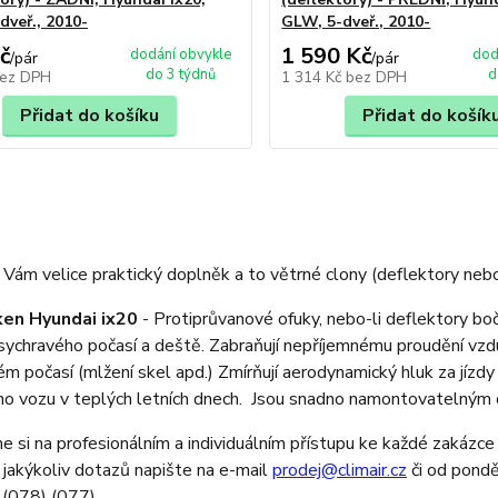
dveř., 2010-
GLW, 5-dveř., 2010-
č
1 590 Kč
dodání obvykle
dod
/
pár
/
pár
do 3 týdnů
d
ez DPH
1 314 Kč
bez DPH
Přidat do košíku
Přidat do košík
Vám velice praktický doplněk a to větrné clony (deflektory nebo
ken Hyundai ix20
- Protiprůvanové ofuky, nebo-li deflektory bo
sychravého počasí a deště. Zabraňují nepříjemnému proudění vzdu
ém počasí (mlžení skel apd.) Zmírňují aerodynamický hluk za jízdy
o vozu v teplých letních dnech. Jsou snadno namontovatelným 
 si na profesionálním a individuálním přístupu ke každé zakázce 
 jakýkoliv dotazů napište na e-mail
prodej@climair.cz
či od pondě
(078) (077).