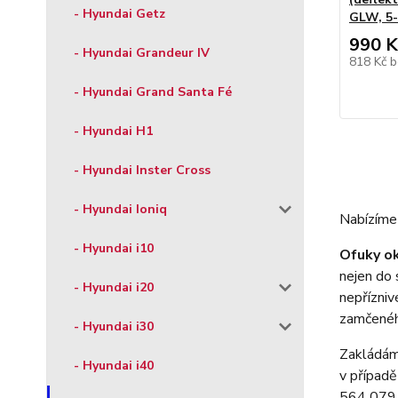
- Hyundai Getz
GLW, 5-
990 K
- Hyundai Grandeur IV
818 Kč
b
- Hyundai Grand Santa Fé
- Hyundai H1
- Hyundai Inster Cross
- Hyundai Ioniq
Nabízíme 
- Hyundai i10
Ofuky o
nejen do 
- Hyundai i20
nepřízniv
zamčenéh
- Hyundai i30
Zakládáme
- Hyundai i40
v případě
564 079 