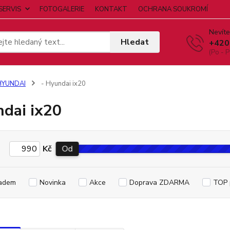
SERVIS
FOTOGALERIE
KONTAKT
OCHRANA SOUKROMÍ
Nevíte
Hledat
+420
(Po - P
HYUNDAI
- Hyundai ix20
dai ix20
Kč
Od
adem
Novinka
Akce
Doprava ZDARMA
TOP 