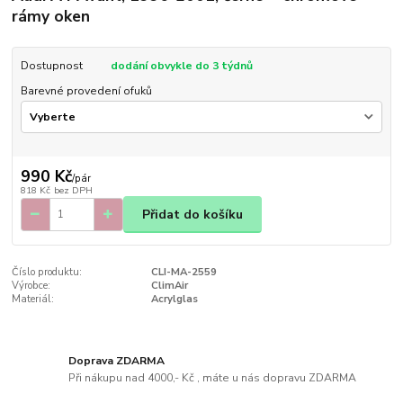
rámy oken
Dostupnost
dodání obvykle do 3 týdnů
Barevné provedení ofuků
990 Kč
/
pár
818 Kč
bez DPH
Přidat do košíku
Číslo produktu:
CLI-MA-2559
Výrobce:
ClimAir
Materiál:
Acrylglas
Doprava ZDARMA
Při nákupu nad 4000,- Kč , máte u nás dopravu ZDARMA