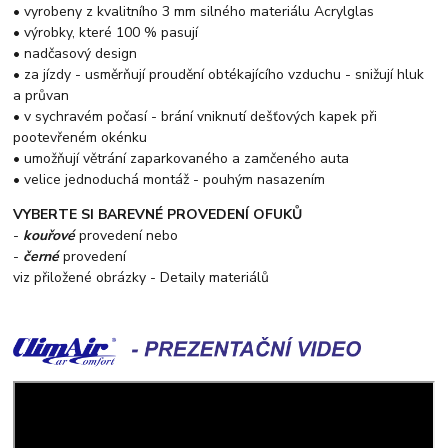
• vyrobeny z kvalitního 3 mm silného materiálu Acrylglas
• výrobky, které 100 % pasují
• nadčasový design
• za jízdy - usměrňují proudění obtékajícího vzduchu - snižují hluk
a průvan
• v sychravém počasí - brání vniknutí dešťových kapek při
pootevřeném okénku
• umožňují větrání zaparkovaného a zamčeného auta
• velice jednoduchá montáž - pouhým nasazením
VYBERTE SI BAREVNÉ PROVEDENÍ OFUKŮ
-
kouřové
provedení nebo
-
černé
provedení
viz přiložené obrázky - Detaily materiálů