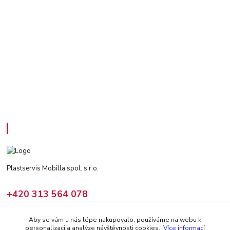
Kontakty
Plastservis Mobilla spol. s r.o.
+420 313 564 078
(Po - Pá: 6 - 14:30 hod)
Aby se vám u nás lépe nakupovalo, používáme na webu k
prodej@climair.cz
personalizaci a analýze návštěvnosti cookies.
Více informací