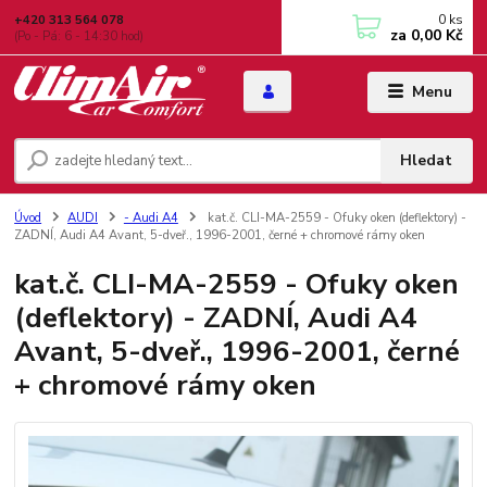
0
ks
+420 313 564 078
za
0,00 Kč
(Po - Pá: 6 - 14:30 hod)
Menu
Hledat
Úvod
AUDI
- Audi A4
kat.č. CLI-MA-2559 - Ofuky oken (deflektory) -
ZADNÍ, Audi A4 Avant, 5-dveř., 1996-2001, černé + chromové rámy oken
kat.č. CLI-MA-2559 - Ofuky oken
(deflektory) - ZADNÍ, Audi A4
Avant, 5-dveř., 1996-2001, černé
+ chromové rámy oken