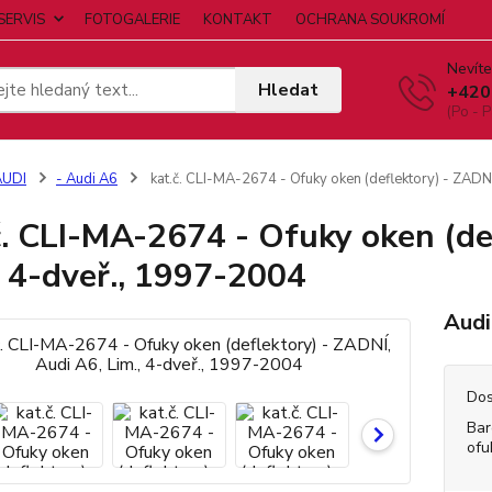
SERVIS
FOTOGALERIE
KONTAKT
OCHRANA SOUKROMÍ
Nevíte
Hledat
+420
(Po - P
AUDI
- Audi A6
kat.č. CLI-MA-2674 - Ofuky oken (deflektory) - ZADN
č. CLI-MA-2674 - Ofuky oken (de
, 4-dveř., 1997-2004
Audi
Dos
Bar
ofu