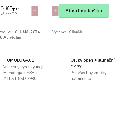
0 Kč
/
pár
Přidat do košíku
 Kč
bez DPH
roduktu:
CLI-MA-2674
Výrobce:
ClimAir
l:
Acrylglas
HOMOLOGACE
Ofuky oken + sluneční
clony
Všechny výrobky mají
Homologaci ABE +
Pro všechny značky
ATEST 8SD 2990.
automobilů