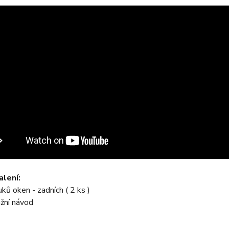
lení:
uků oken - zadních ( 2 ks )
žní návod