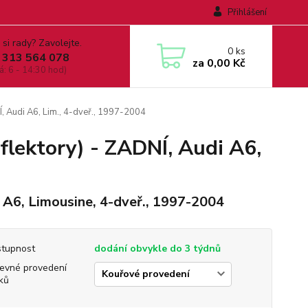
Přihlášení
 si rady? Zavolejte.
0
ks
 313 564 078
za
0,00 Kč
á: 6 - 14:30 hod)
Í, Audi A6, Lim., 4-dveř., 1997-2004
flektory) - ZADNÍ, Audi A6,
 A6, Limousine, 4-dveř., 1997-2004
tupnost
dodání obvykle do 3 týdnů
evné provedení
ků