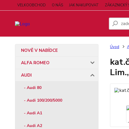
VELKOOBCHOD
O NÁS
JAK NAKUPOVAT
ZÁKAZNICKÝ 
Úvod
NOVĚ V NABÍDCE
kat.
ALFA ROMEO
Lim.
AUDI
- Audi 80
- Audi 100/200/5000
- Audi A1
- Audi A2