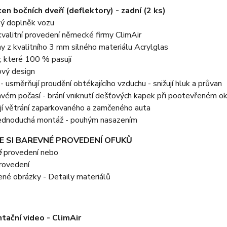
en bočních dveří (deflektory) - zadní (2 ks)
ký doplněk vozu
valitní provedení německé firmy ClimAir
y z kvalitního 3 mm silného materiálu Acrylglas
, které 100 % pasují
ový design
y - usměrňují proudění obtékajícího vzduchu - snižují hluk a průvan
avém počasí - brání vniknutí dešťových kapek při pootevřeném o
jí větrání zaparkovaného a zamčeného auta
 jednoduchá montáž - pouhým nasazením
E SI BAREVNÉ PROVEDENÍ OFUKŮ
é
provedení nebo
rovedení
žené obrázky - Detaily materiálů