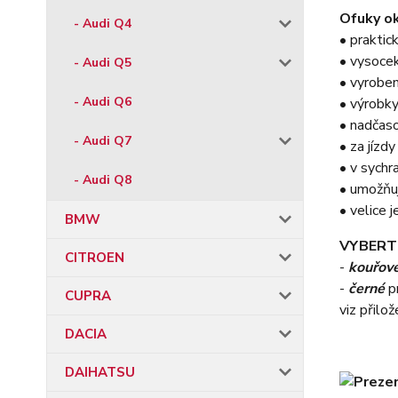
Ofuky ok
- Audi Q4
• praktic
• vysocek
- Audi Q5
• vyroben
- Audi Q6
• výrobky
• nadčas
- Audi Q7
• za jízd
• v sychr
- Audi Q8
• umožňu
• velice
BMW
VYBERT
CITROEN
-
kouřov
-
černé
p
CUPRA
viz přilo
DACIA
DAIHATSU