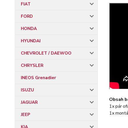
FIAT
FORD
HONDA
HYUNDAI
CHEVROLET / DAEWOO
CHRYSLER
INEOS Grenadier
ISUZU
Obsah ba
JAGUAR
1x pár of
1x montá
JEEP
KIA