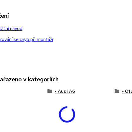
žení
ážní návod
ování se chyb při montáži
zařazeno v kategoriích
- Audi A6
- Of