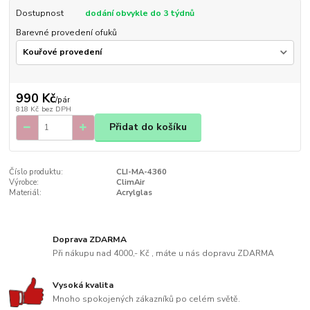
Dostupnost
dodání obvykle do 3 týdnů
Barevné provedení ofuků
990 Kč
/
pár
818 Kč
bez DPH
Přidat do košíku
Číslo produktu:
CLI-MA-4360
Výrobce:
ClimAir
Materiál:
Acrylglas
Doprava ZDARMA
Při nákupu nad 4000,- Kč , máte u nás dopravu ZDARMA
Vysoká kvalita
Mnoho spokojených zákazníků po celém světě.