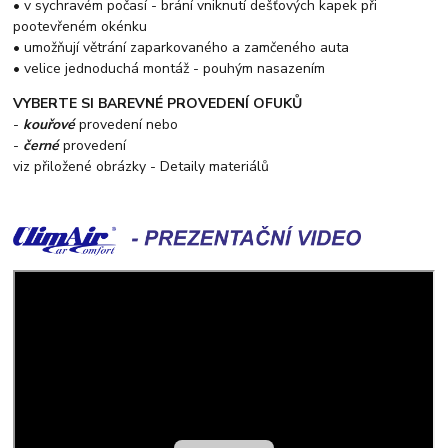
• v sychravém počasí - brání vniknutí dešťových kapek při
pootevřeném okénku
• umožňují větrání zaparkovaného a zamčeného auta
• velice jednoduchá montáž - pouhým nasazením
VYBERTE SI BAREVNÉ PROVEDENÍ OFUKŮ
-
kouřové
provedení nebo
-
černé
provedení
viz přiložené obrázky - Detaily materiálů