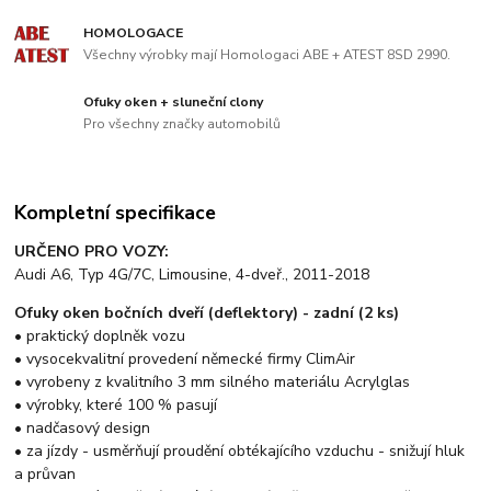
HOMOLOGACE
Všechny výrobky mají Homologaci ABE + ATEST 8SD 2990.
Ofuky oken + sluneční clony
Pro všechny značky automobilů
Kompletní specifikace
URČENO PRO VOZY:
Audi A6, Typ 4G/7C, Limousine, 4-dveř., 2011-2018
Ofuky oken bočních dveří (deflektory) - zadní (2 ks)
• praktický doplněk vozu
• vysocekvalitní provedení německé firmy ClimAir
• vyrobeny z kvalitního 3 mm silného materiálu Acrylglas
• výrobky, které 100 % pasují
• nadčasový design
• za jízdy - usměrňují proudění obtékajícího vzduchu - snižují hluk
a průvan