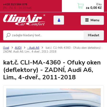
0
ks
+420 313 564 078
za
0,00 Kč
(Po - Pá: 6 - 14:30 hod)
Menu
Hledat
Úvod
AUDI
- Audi A6
kat.č. CLI-MA-4360 - Ofuky oken (deflektory) -
ZADNÍ, Audi A6, Lim., 4-dveř., 2011-2018
kat.č. CLI-MA-4360 - Ofuky oken
(deflektory) - ZADNÍ, Audi A6,
Lim., 4-dveř., 2011-2018