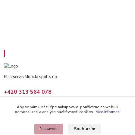
Kontakty
Plastservis Mobilla spol. s r.o.
+420 313 564 078
(Po - Pá: 6 - 14:30 hod)
Aby se vám u nás lépe nakupovalo, používáme na webu k
prodej@climair.cz
personalizaci a analýze návštěvnosti cookies.
Více informací
Souhlasím
Nastavení