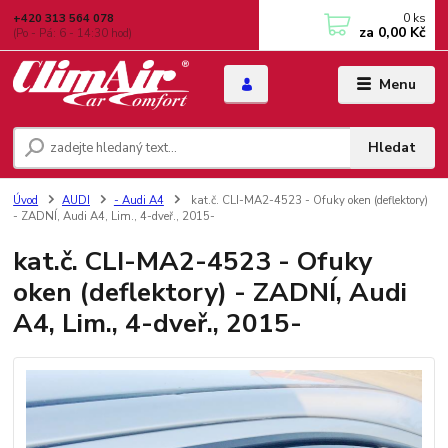
0
ks
+420 313 564 078
za
0,00 Kč
(Po - Pá: 6 - 14:30 hod)
Menu
Hledat
Úvod
AUDI
- Audi A4
kat.č. CLI-MA2-4523 - Ofuky oken (deflektory)
- ZADNÍ, Audi A4, Lim., 4-dveř., 2015-
kat.č. CLI-MA2-4523 - Ofuky
oken (deflektory) - ZADNÍ, Audi
A4, Lim., 4-dveř., 2015-