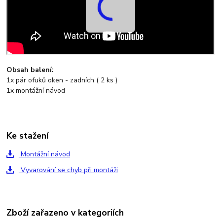
Obsah balení:
1x pár ofuků oken - zadních ( 2 ks )
1x montážní návod
Ke stažení
Montážní návod
Vyvarování se chyb při montáži
Zboží zařazeno v kategoriích