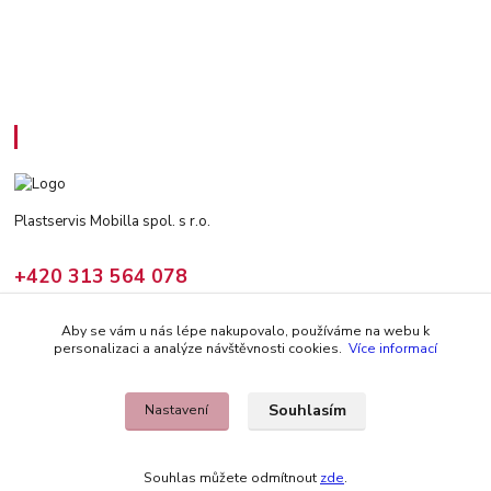
Kontakty
Plastservis Mobilla spol. s r.o.
+420 313 564 078
(Po - Pá: 6 - 14:30 hod)
Aby se vám u nás lépe nakupovalo, používáme na webu k
prodej@climair.cz
personalizaci a analýze návštěvnosti cookies.
Více informací
Souhlasím
Nastavení
Souhlas můžete odmítnout
zde
.