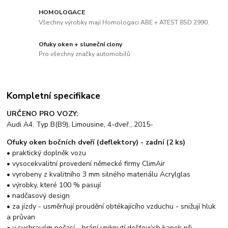
HOMOLOGACE
Všechny výrobky mají Homologaci ABE + ATEST 8SD 2990.
Ofuky oken + sluneční clony
Pro všechny značky automobilů
Kompletní specifikace
URČENO PRO VOZY:
Audi A4, Typ B(B9), Limousine, 4-dveř., 2015-
Ofuky oken bočních dveří (deflektory) - zadní (2 ks)
• praktický doplněk vozu
• vysocekvalitní provedení německé firmy ClimAir
• vyrobeny z kvalitního 3 mm silného materiálu Acrylglas
• výrobky, které 100 % pasují
• nadčasový design
• za jízdy - usměrňují proudění obtékajícího vzduchu - snižují hluk
a průvan
• v sychravém počasí - brání vniknutí dešťových kapek při