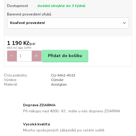
Dostupnost
dodání obvykle do 3 týdnů
Barevné provedení ofuků
1 190 Kč
/
pár
983 Kč
bez DPH
Přidat do košíku
Číslo produktu:
CLI-MA2-4523
Výrobce:
ClimAir
Materiál:
Acrylglas
Doprava ZDARMA
Při nákupu nad 4000,- Kč , máte u nás dopravu ZDARMA
Vysoká kvalita
Mnoho spokojených zákazníků po celém světě.