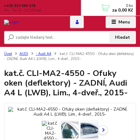
0
ks
+420 313 564 078
za
0,00 Kč
(Po - Pá: 6 - 14:30 hod)
Menu
Hledat
Úvod
AUDI
- Audi A4
kat.č. CLI-MA2-4550 - Ofuky oken (deflektory)
- ZADNÍ, Audi A4 L (LWB), Lim., 4-dveř., 2015-
kat.č. CLI-MA2-4550 - Ofuky
oken (deflektory) - ZADNÍ, Audi
A4 L (LWB), Lim., 4-dveř., 2015-