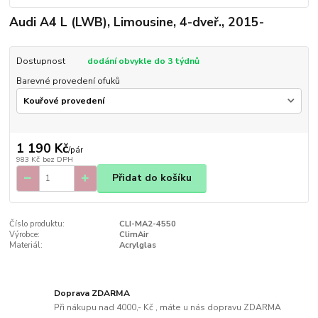
Audi A4 L (LWB), Limousine, 4-dveř., 2015-
Dostupnost
dodání obvykle do 3 týdnů
Barevné provedení ofuků
1 190 Kč
/
pár
983 Kč
bez DPH
Přidat do košíku
Číslo produktu:
CLI-MA2-4550
Výrobce:
ClimAir
Materiál:
Acrylglas
Doprava ZDARMA
Při nákupu nad 4000,- Kč , máte u nás dopravu ZDARMA