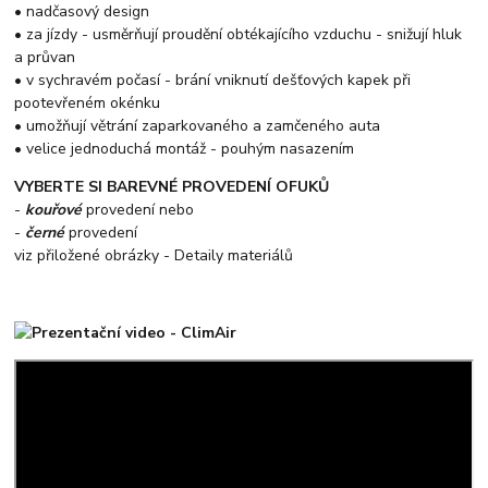
• nadčasový design
• za jízdy - usměrňují proudění obtékajícího vzduchu - snižují hluk
a průvan
• v sychravém počasí - brání vniknutí dešťových kapek při
pootevřeném okénku
• umožňují větrání zaparkovaného a zamčeného auta
• velice jednoduchá montáž - pouhým nasazením
VYBERTE SI BAREVNÉ PROVEDENÍ OFUKŮ
-
kouřové
provedení nebo
-
černé
provedení
viz přiložené obrázky - Detaily materiálů