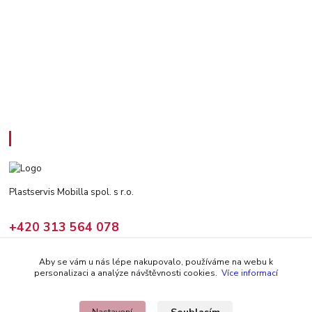
Kontakty
Plastservis Mobilla spol. s r.o.
+420 313 564 078
(Po - Pá: 6 - 14:30 hod)
Aby se vám u nás lépe nakupovalo, používáme na webu k
prodej@climair.cz
personalizaci a analýze návštěvnosti cookies.
Více informací