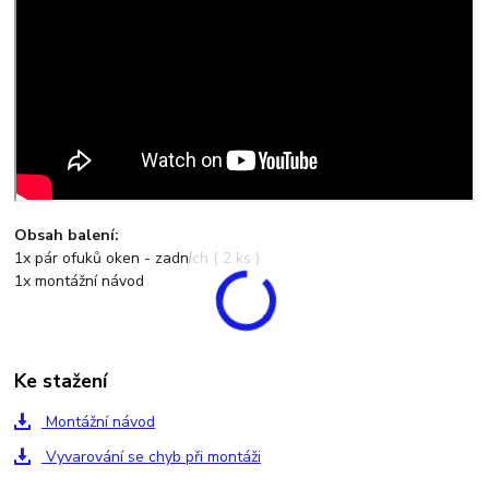
Obsah balení:
1x pár ofuků oken - zadních ( 2 ks )
1x montážní návod
Ke stažení
Montážní návod
Vyvarování se chyb při montáži