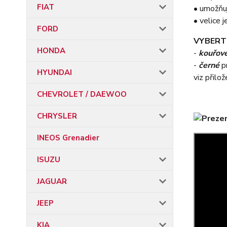
FIAT
• umožňu
• velice
FORD
VYBERT
HONDA
-
kouřov
-
černé
p
HYUNDAI
viz přilo
CHEVROLET / DAEWOO
CHRYSLER
INEOS Grenadier
ISUZU
JAGUAR
JEEP
KIA