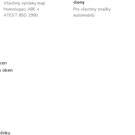
clony
Všechny výrobky mají
Homologaci ABE +
Pro všechny značky
ATEST 8SD 2990.
automobilů
ken
y oken
kénku