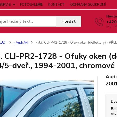
SERVIS
FOTOGALERIE
KONTAKT
OCHRANA SOUKROMÍ
Nevíte
Hledat
+420
(Po - P
AUDI
- Audi A4
kat.č. CLI-PR2-1728 - Ofuky oken (deflektory) - PŘ
č. CLI-PR2-1728 - Ofuky oken (d
4/5-dveř., 1994-2001, chromové
Audi
2001
Dos
Bar
ofu