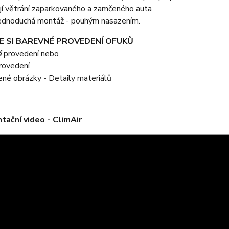
jí větrání zaparkovaného a zamčeného auta
 jednoduchá montáž - pouhým nasazením.
E SI BAREVNÉ PROVEDENÍ OFUKŮ
é
provedení nebo
rovedení
žené obrázky - Detaily materiálů