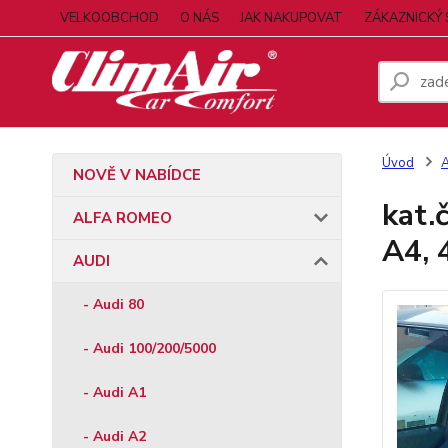
VELKOOBCHOD
O NÁS
JAK NAKUPOVAT
ZÁKAZNICKÝ 
Úvod
NOVĚ V NABÍDCE
kat.
ALFA ROMEO
A4, 
AUDI
- Audi 80
- Audi 100/200/5000
- Audi A1
- Audi A2