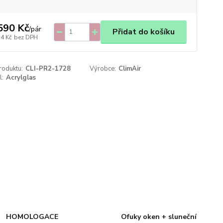
590 Kč
/
pár
Přidat do košíku
14 Kč
bez DPH
roduktu:
CLI-PR2-1728
Výrobce:
ClimAir
l:
Acrylglas
HOMOLOGACE
Ofuky oken + sluneční