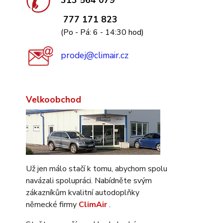
313 564 079
777 171 823
(Po - Pá: 6 - 14:30 hod)
prodej@climair.cz
Velkoobchod
Už jen málo stačí k tomu, abychom spolu
navázali spolupráci. Nabídněte svým
zákazníkům kvalitní autodoplňky
německé firmy
ClimAir
.