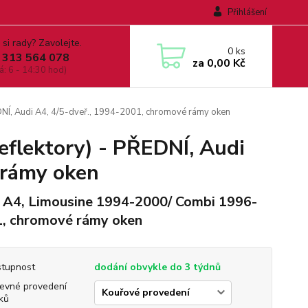
Přihlášení
 si rady? Zavolejte.
0
ks
 313 564 078
za
0,00 Kč
á: 6 - 14:30 hod)
EDNÍ, Audi A4, 4/5-dveř., 1994-2001, chromové rámy oken
eflektory) - PŘEDNÍ, Audi
 rámy oken
 A4, Limousine 1994-2000/ Combi 1996-
, chromové rámy oken
tupnost
dodání obvykle do 3 týdnů
evné provedení
ků