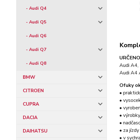
- Audi Q4
- Audi Q5
- Audi Q6
Komple
- Audi Q7
URČENO
- Audi Q8
Audi A4,
Audi A4 
BMW
Ofuky ok
CITROEN
• praktic
• vysocek
CUPRA
• vyroben
• výrobky
DACIA
• nadčas
• za jízd
DAIHATSU
• v sychr