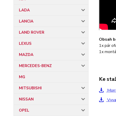
LADA
LANCIA
LAND ROVER
Obsah ba
LEXUS
1x pár of
1x montá
MAZDA
MERCEDES-BENZ
MG
Ke sta
MITSUBISHI
Mont
NISSAN
Vyvar
OPEL