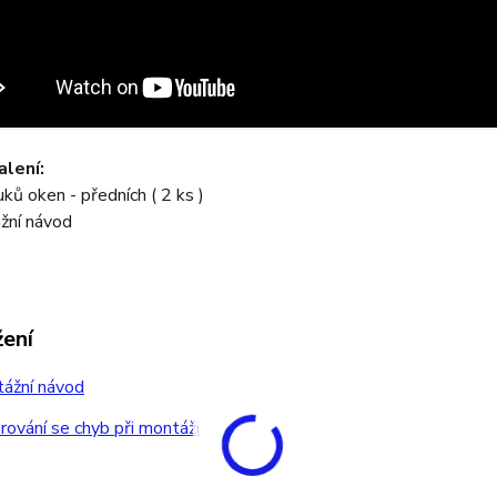
lení:
uků oken - předních ( 2 ks )
žní návod
žení
ážní návod
ování se chyb při montáži