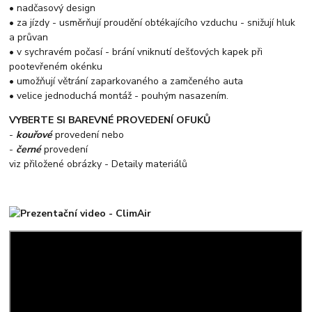
• nadčasový design
• za jízdy - usměrňují proudění obtékajícího vzduchu - snižují hluk
a průvan
• v sychravém počasí - brání vniknutí dešťových kapek při
pootevřeném okénku
• umožňují větrání zaparkovaného a zamčeného auta
• velice jednoduchá montáž - pouhým nasazením.
VYBERTE SI BAREVNÉ PROVEDENÍ OFUKŮ
-
kouřové
provedení nebo
-
černé
provedení
viz přiložené obrázky - Detaily materiálů