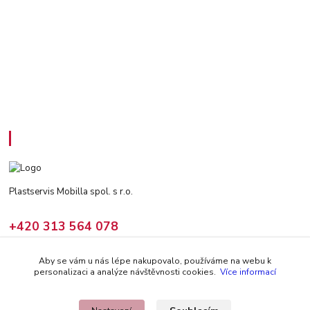
Kontakty
Plastservis Mobilla spol. s r.o.
+420 313 564 078
(Po - Pá: 6 - 14:30 hod)
Aby se vám u nás lépe nakupovalo, používáme na webu k
prodej@climair.cz
personalizaci a analýze návštěvnosti cookies.
Více informací