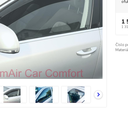
ofu
1 
1 3
Číslo p
Materiá