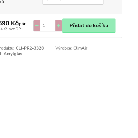
ků
590 Kč
/
pár
Přidat do košíku
14 Kč
bez DPH
roduktu:
CLI-PR2-3328
Výrobce:
ClimAir
l:
Acrylglas