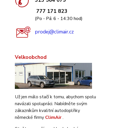
313 564 079
777 171 823
(Po - Pá: 6 - 14:30 hod)
prodej@climair.cz
Velkoobchod
Už jen málo stačí k tomu, abychom spolu
navázali spolupráci. Nabídněte svým
zákazníkům kvalitní autodoplňky
německé firmy
ClimAir
.