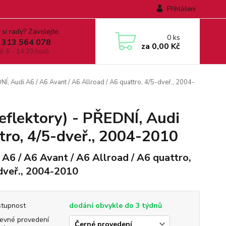
Přihlášení
 si rady? Zavolejte.
0
ks
 313 564 078
za
0,00 Kč
á: 6 - 14:30 hod)
NÍ, Audi A6 / A6 Avant / A6 Allroad / A6 quattro, 4/5-dveř., 2004-
eflektory) - PŘEDNÍ, Audi
tro, 4/5-dveř., 2004-2010
 A6 / A6 Avant / A6 Allroad / A6 quattro,
dveř., 2004-2010
tupnost
dodání obvykle do 3 týdnů
evné provedení