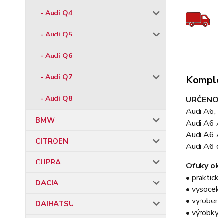
- Audi Q4
- Audi Q5
- Audi Q6
- Audi Q7
Komple
- Audi Q8
URČENO
Audi A6,
BMW
Audi A6 
Audi A6 
CITROEN
Audi A6 
CUPRA
Ofuky ok
• praktic
DACIA
• vysocek
• vyroben
DAIHATSU
• výrobky