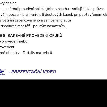
ový design
y - usměrňují proudění obtékajícího vzduchu - snižují hluk a průvan
avém počasí - brání vniknutí dešťových kapek při pootevřeném o
jí větrání zaparkovaného a zamčeného auta
 jednoduchá montáž - pouhým nasazením.
E SI BAREVNÉ PROVEDENÍ OFUKŮ
é
provedení nebo
rovedení
žené obrázky - Detaily materiálů