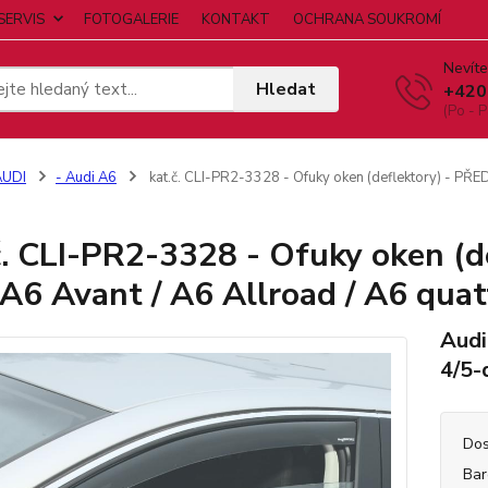
SERVIS
FOTOGALERIE
KONTAKT
OCHRANA SOUKROMÍ
Nevíte
Hledat
+420
(Po - P
AUDI
- Audi A6
kat.č. CLI-PR2-3328 - Ofuky oken (deflektory) - PŘED
č. CLI-PR2-3328 - Ofuky oken (d
 A6 Avant / A6 Allroad / A6 quat
Audi
4/5-
Dos
Bar