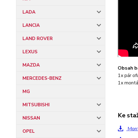
LADA
LANCIA
LAND ROVER
LEXUS
MAZDA
Obsah ba
1x pár of
MERCEDES-BENZ
1x montá
MG
MITSUBISHI
Ke sta
NISSAN
Mont
OPEL