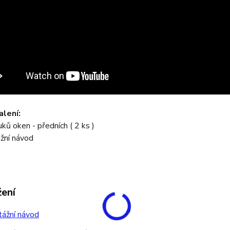
lení:
uků oken - předních ( 2 ks )
žní návod
žení
ážní návod