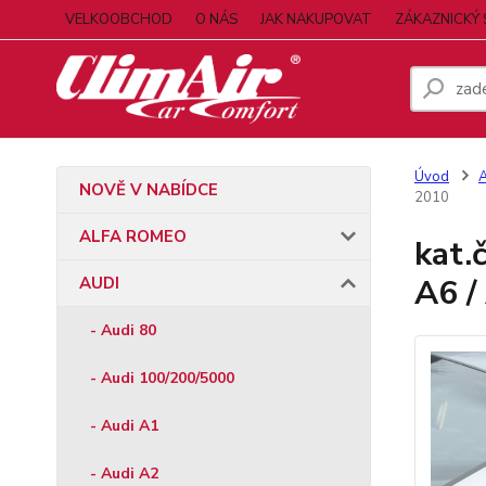
VELKOOBCHOD
O NÁS
JAK NAKUPOVAT
ZÁKAZNICKÝ 
Úvod
NOVĚ V NABÍDCE
2010
ALFA ROMEO
kat.
A6 /
AUDI
- Audi 80
- Audi 100/200/5000
- Audi A1
- Audi A2