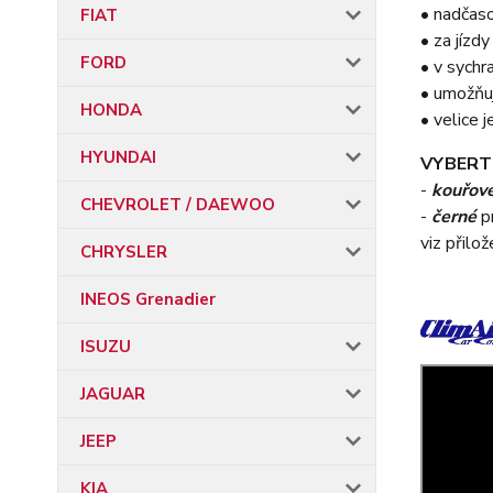
• nadčas
FIAT
• za jízd
FORD
• v sychr
• umožňu
HONDA
• velice
HYUNDAI
VYBERT
-
kouřov
CHEVROLET / DAEWOO
-
černé
p
viz přilo
CHRYSLER
INEOS Grenadier
ISUZU
JAGUAR
JEEP
KIA