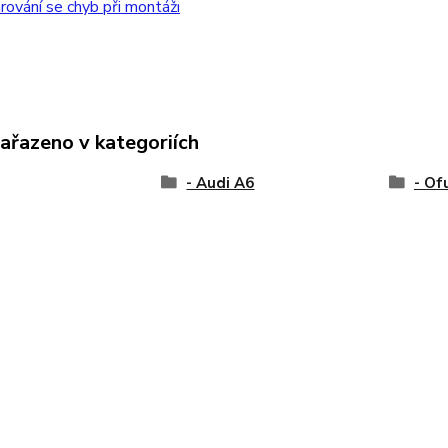
ování se chyb při montáži
zařazeno v kategoriích
- Audi A6
- Of