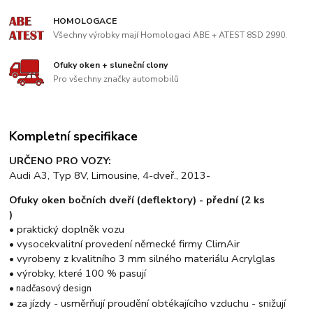
HOMOLOGACE
Všechny výrobky mají Homologaci ABE + ATEST 8SD 2990.
Ofuky oken + sluneční clony
Pro všechny značky automobilů
Kompletní specifikace
URČENO PRO VOZY:
Audi A3, Typ 8V, Limousine, 4-dveř., 2013-
Ofuky oken bočních dveří (deflektory) - přední (2 ks
)
• praktický doplněk vozu
• vysocekvalitní provedení německé firmy ClimAir
• vyrobeny z kvalitního 3 mm silného materiálu Acrylglas
• výrobky, které 100 % pasují
• nadčasový design
• za jízdy - usměrňují proudění obtékajícího vzduchu - snižují