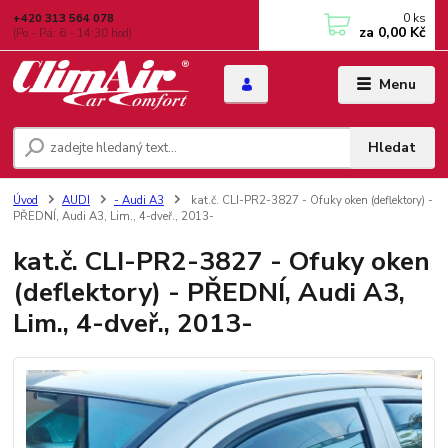
0
ks
+420 313 564 078
za
0,00 Kč
(Po - Pá: 6 - 14:30 hod)
Menu
Hledat
Úvod
AUDI
- Audi A3
kat.č. CLI-PR2-3827 - Ofuky oken (deflektory) -
PŘEDNÍ, Audi A3, Lim., 4-dveř., 2013-
kat.č. CLI-PR2-3827 - Ofuky oken
(deflektory) - PŘEDNÍ, Audi A3,
Lim., 4-dveř., 2013-