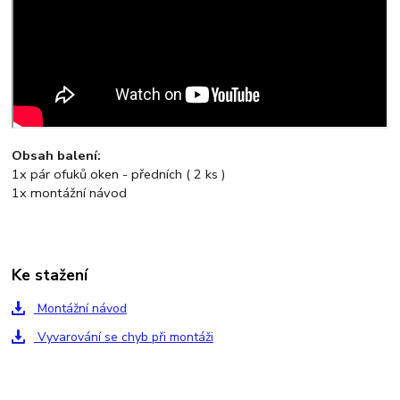
Obsah balení:
1x pár ofuků oken - předních ( 2 ks )
1x montážní návod
Ke stažení
Montážní návod
Vyvarování se chyb při montáži