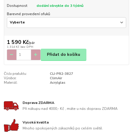
Dostupnost
dodání obvykle do 3 týdnů
Barevné provedení ofuků
1 590 Kč
/
pár
1 314 Kč
bez DPH
Přidat do košíku
Číslo produktu:
CLI-PR2-3827
Výrobce:
ClimAir
Materiál:
Acrylglas
Doprava ZDARMA
Při nákupu nad 4000,- Kč , máte u nás dopravu ZDARMA
Vysoká kvalita
Mnoho spokojených zákazníků po celém světě.