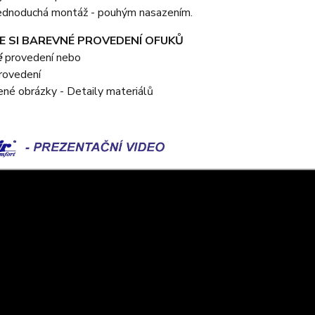
 jednoduchá montáž - pouhým nasazením.
E SI BAREVNÉ PROVEDENÍ OFUKŮ
é
provedení nebo
rovedení
žené obrázky - Detaily materiálů