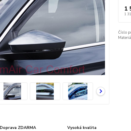
1 
1 3
Číslo p
Materiá
Doprava ZDARMA
Vysoká kvalita