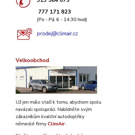
313 564 079
777 171 823
(Po - Pá: 6 - 14:30 hod)
prodej@climair.cz
Velkoobchod
Už jen málo stačí k tomu, abychom spolu
navázali spolupráci. Nabídněte svým
zákazníkům kvalitní autodoplňky
německé firmy
ClimAir
.