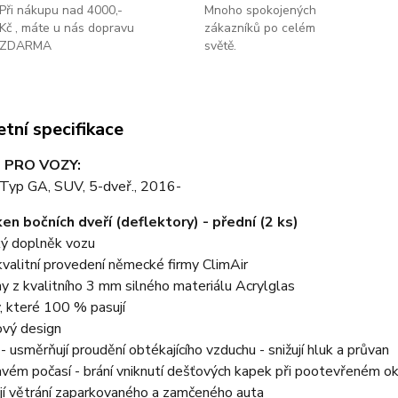
Při nákupu nad 4000,-
Mnoho spokojených
Kč , máte u nás dopravu
zákazníků po celém
ZDARMA
světě.
tní specifikace
 PRO VOZY:
 Typ GA, SUV, 5-dveř., 2016-
en bočních dveří (deflektory) - přední (2 ks)
ký doplněk vozu
valitní provedení německé firmy ClimAir
y z kvalitního 3 mm silného materiálu Acrylglas
, které 100 % pasují
ový design
y - usměrňují proudění obtékajícího vzduchu - snižují hluk a průvan
avém počasí - brání vniknutí dešťových kapek při pootevřeném o
jí větrání zaparkovaného a zamčeného auta