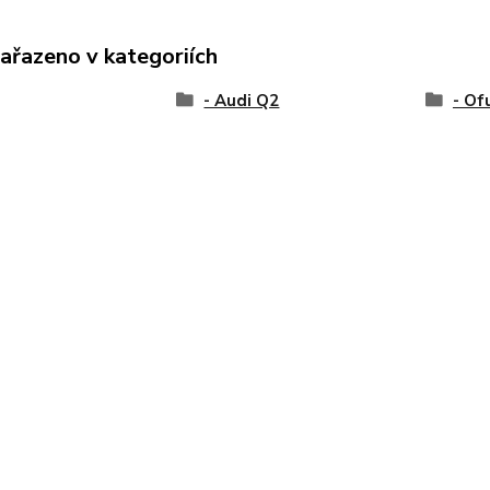
zařazeno v kategoriích
- Audi Q2
- Of