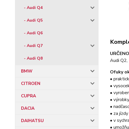
- Audi Q4
- Audi Q5
- Audi Q6
Komple
- Audi Q7
URČENO
- Audi Q8
Audi Q2,
BMW
Ofuky ok
• praktic
CITROEN
• vysocek
• vyroben
CUPRA
• výrobky
• nadčas
DACIA
• za jízd
• v sychr
DAIHATSU
• umožňu