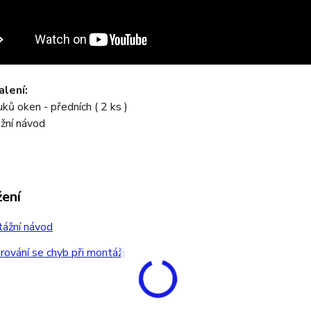
lení:
uků oken - předních ( 2 ks )
žní návod
žení
ážní návod
ování se chyb při montáži