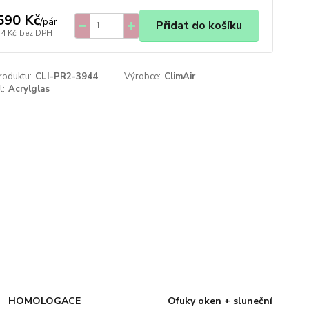
590 Kč
/
pár
Přidat do košíku
14 Kč
bez DPH
roduktu:
CLI-PR2-3944
Výrobce:
ClimAir
l:
Acrylglas
HOMOLOGACE
Ofuky oken + sluneční