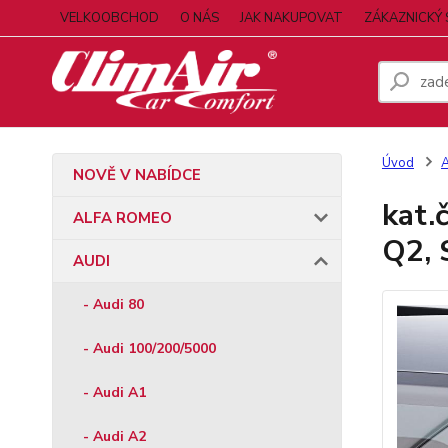
VELKOOBCHOD
O NÁS
JAK NAKUPOVAT
ZÁKAZNICKÝ 
Úvod
NOVĚ V NABÍDCE
kat.
ALFA ROMEO
Q2, 
AUDI
- Audi 80
- Audi 100/200/5000
- Audi A1
- Audi A2