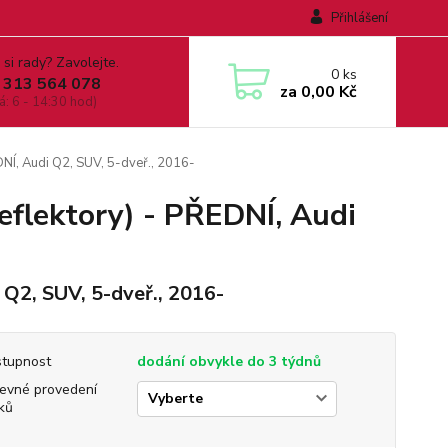
Přihlášení
 si rady? Zavolejte.
0
ks
 313 564 078
za
0,00 Kč
á: 6 - 14:30 hod)
DNÍ, Audi Q2, SUV, 5-dveř., 2016-
eflektory) - PŘEDNÍ, Audi
 Q2, SUV, 5-dveř., 2016-
tupnost
dodání obvykle do 3 týdnů
evné provedení
ků