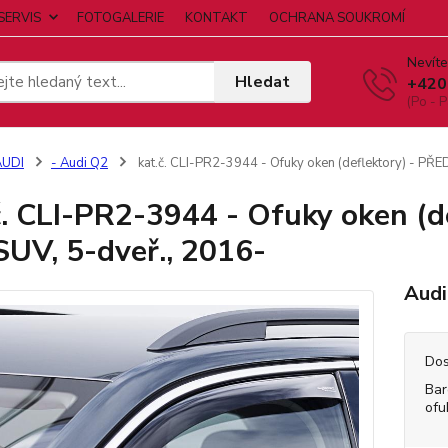
SERVIS
FOTOGALERIE
KONTAKT
OCHRANA SOUKROMÍ
Nevíte
Hledat
+420
(Po - P
AUDI
- Audi Q2
kat.č. CLI-PR2-3944 - Ofuky oken (deflektory) - PŘE
č. CLI-PR2-3944 - Ofuky oken (d
SUV, 5-dveř., 2016-
Audi
Dos
Bar
ofu