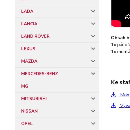
LADA
LANCIA
LAND ROVER
Obsah ba
1x pár of
LEXUS
1x montá
MAZDA
MERCEDES-BENZ
Ke sta
MG
Mont
MITSUBISHI
Vyvar
NISSAN
OPEL