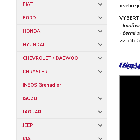
FIAT
• velice
FORD
VYBERT
-
kouřov
HONDA
-
černé
p
viz přilo
HYUNDAI
CHEVROLET / DAEWOO
CHRYSLER
INEOS Grenadier
ISUZU
JAGUAR
JEEP
KIA