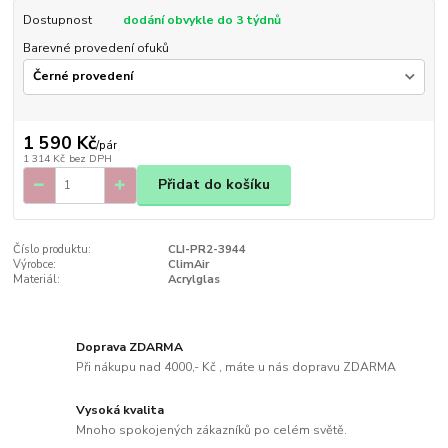
Dostupnost
dodání obvykle do 3 týdnů
Barevné provedení ofuků
1 590 Kč
/
pár
1 314 Kč
bez DPH
Přidat do košíku
Číslo produktu:
CLI-PR2-3944
Výrobce:
ClimAir
Materiál:
Acrylglas
Doprava ZDARMA
Při nákupu nad 4000,- Kč , máte u nás dopravu ZDARMA
Vysoká kvalita
Mnoho spokojených zákazníků po celém světě.