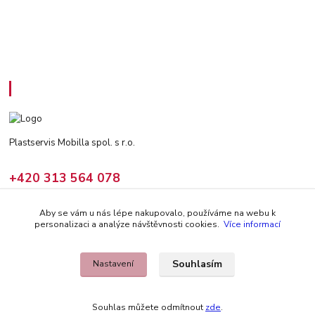
Kontakty
Plastservis Mobilla spol. s r.o.
+420 313 564 078
(Po - Pá: 6 - 14:30 hod)
Aby se vám u nás lépe nakupovalo, používáme na webu k
prodej@climair.cz
personalizaci a analýze návštěvnosti cookies.
Více informací
Souhlasím
Nastavení
Souhlas můžete odmítnout
zde
.