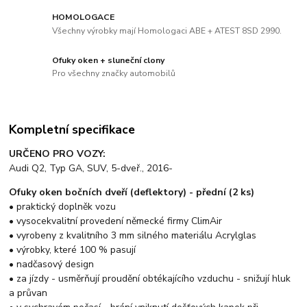
HOMOLOGACE
Všechny výrobky mají Homologaci ABE + ATEST 8SD 2990.
Ofuky oken + sluneční clony
Pro všechny značky automobilů
Kompletní specifikace
URČENO PRO VOZY:
Audi Q2, Typ GA, SUV, 5-dveř., 2016-
Ofuky oken bočních dveří (deflektory) - přední (2 ks)
• praktický doplněk vozu
• vysocekvalitní provedení německé firmy ClimAir
• vyrobeny z kvalitního 3 mm silného materiálu Acrylglas
• výrobky, které 100 % pasují
• nadčasový design
• za jízdy - usměrňují proudění obtékajícího vzduchu - snižují hluk
a průvan