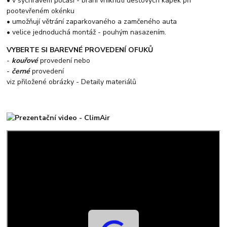
• v sychravém počasí - brání vniknutí dešťových kapek při
pootevřeném okénku
• umožňují větrání zaparkovaného a zamčeného auta
• velice jednoduchá montáž - pouhým nasazením.
VYBERTE SI BAREVNÉ PROVEDENÍ OFUKŮ
-
kouřové
provedení nebo
-
černé
provedení
viz přiložené obrázky - Detaily materiálů