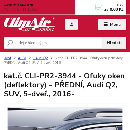
0
ks
+420 313 564 078
za
0,00 Kč
(Po - Pá: 6 - 14:30 hod)
Menu
Hledat
Úvod
AUDI
- Audi Q2
kat.č. CLI-PR2-3944 - Ofuky oken (deflektory) -
PŘEDNÍ, Audi Q2, SUV, 5-dveř., 2016-
kat.č. CLI-PR2-3944 - Ofuky oken
(deflektory) - PŘEDNÍ, Audi Q2,
SUV, 5-dveř., 2016-