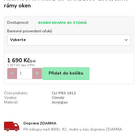
rámy oken
Dostupnost
dodání obvykle do 3 týdnů
Barevné provedení ofuků
1 690 Kč
/
pár
1 397 Kč
bez DPH
Přidat do košíku
Číslo produktu:
CLI-PR3-1812
Výrobce:
ClimAir
Materiál:
Acrylglas
Doprava ZDARMA
Při nákupu nad 4000,- Kč , máte u nás dopravu ZDARMA