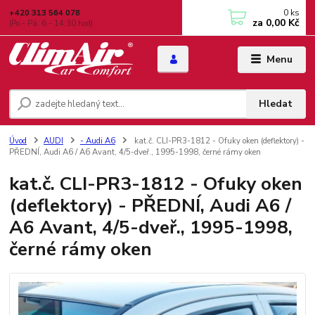
0
ks
+420 313 564 078
za
0,00 Kč
(Po - Pá: 6 - 14:30 hod)
Menu
Hledat
Úvod
AUDI
- Audi A6
kat.č. CLI-PR3-1812 - Ofuky oken (deflektory) -
PŘEDNÍ, Audi A6 / A6 Avant, 4/5-dveř., 1995-1998, černé rámy oken
kat.č. CLI-PR3-1812 - Ofuky oken
(deflektory) - PŘEDNÍ, Audi A6 /
A6 Avant, 4/5-dveř., 1995-1998,
černé rámy oken