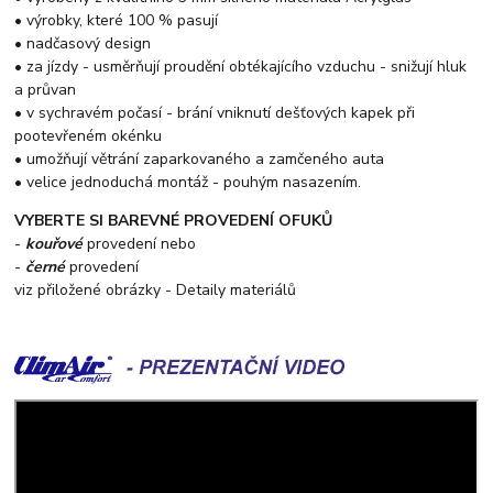
• výrobky, které 100 % pasují
• nadčasový design
• za jízdy - usměrňují proudění obtékajícího vzduchu - snižují hluk
a průvan
• v sychravém počasí - brání vniknutí dešťových kapek při
pootevřeném okénku
• umožňují větrání zaparkovaného a zamčeného auta
• velice jednoduchá montáž - pouhým nasazením.
VYBERTE SI BAREVNÉ PROVEDENÍ OFUKŮ
-
kouřové
provedení nebo
-
černé
provedení
viz přiložené obrázky - Detaily materiálů