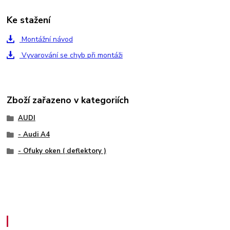
Ke stažení
Montážní návod
Vyvarování se chyb při montáži
Zboží zařazeno v kategoriích
AUDI
- Audi A4
- Ofuky oken ( deflektory )
Zákaznický servis