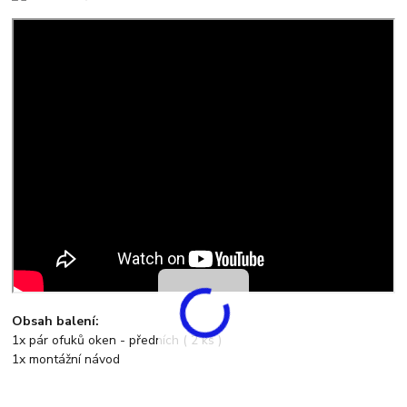
Obsah balení:
1x pár ofuků oken - předních ( 2 ks )
1x montážní návod