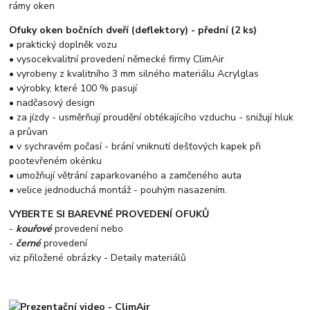
rámy oken
Ofuky oken bočních dveří (deflektory) - přední (2 ks)
• praktický doplněk vozu
• vysocekvalitní provedení německé firmy ClimAir
• vyrobeny z kvalitního 3 mm silného materiálu Acrylglas
• výrobky, které 100 % pasují
• nadčasový design
• za jízdy - usměrňují proudění obtékajícího vzduchu - snižují hluk
a průvan
• v sychravém počasí - brání vniknutí dešťových kapek při
pootevřeném okénku
• umožňují větrání zaparkovaného a zamčeného auta
• velice jednoduchá montáž - pouhým nasazením.
VYBERTE SI BAREVNÉ PROVEDENÍ OFUKŮ
-
kouřové
provedení nebo
-
černé
provedení
viz přiložené obrázky - Detaily materiálů