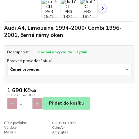
Audi A4, Limousine 1994-2000/ Combi 1996-
2001, černé rámy oken
Dostupnost
dodání obvykle do 3 týdnů
Barevné provedení ofuků
1 690 Kč
/
pár
1 397 Kč
bez DPH
Přidat do košíku
Číslo produktu:
CLI-PR3-1921
Výrobce:
ClimAir
Materiál:
Acrylglas