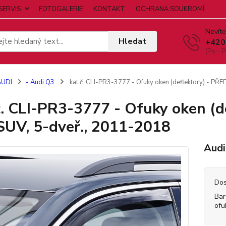
SERVIS
FOTOGALERIE
KONTAKT
OCHRANA SOUKROMÍ
Nevíte
Hledat
+420
(Po - P
AUDI
- Audi Q3
kat.č. CLI-PR3-3777 - Ofuky oken (deflektory) - PŘE
č. CLI-PR3-3777 - Ofuky oken (d
SUV, 5-dveř., 2011-2018
Audi
Dos
Bar
ofu