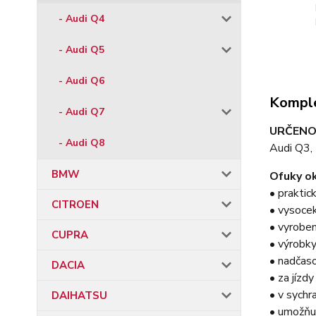
- Audi Q4
- Audi Q5
- Audi Q6
Komple
- Audi Q7
URČENO
- Audi Q8
Audi Q3,
BMW
Ofuky ok
• praktic
CITROEN
• vysocek
• vyroben
CUPRA
• výrobky
• nadčas
DACIA
• za jízd
• v sychr
DAIHATSU
• umožňu