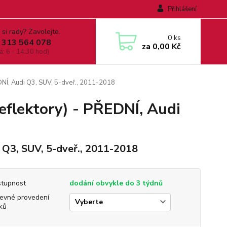
Přihlášení
 si rady? Zavolejte.
0
ks
 313 564 078
za
0,00 Kč
á: 6 - 14:30 hod)
DNÍ, Audi Q3, SUV, 5-dveř., 2011-2018
eflektory) - PŘEDNÍ, Audi
 Q3, SUV, 5-dveř., 2011-2018
tupnost
dodání obvykle do 3 týdnů
evné provedení
ků