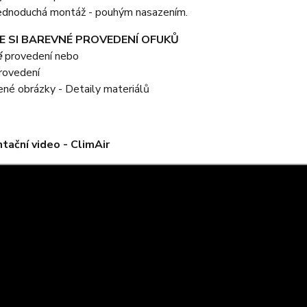
 jednoduchá montáž - pouhým nasazením.
E SI BAREVNÉ PROVEDENÍ OFUKŮ
é
provedení nebo
rovedení
žené obrázky - Detaily materiálů