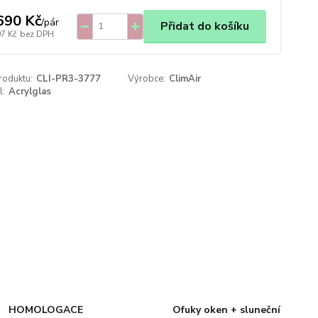
690 Kč
/
pár
Přidat do košíku
97 Kč
bez DPH
roduktu:
CLI-PR3-3777
Výrobce:
ClimAir
l:
Acrylglas
HOMOLOGACE
Ofuky oken + sluneční