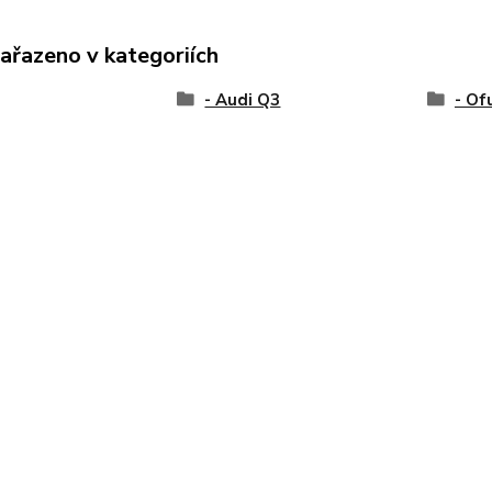
zařazeno v kategoriích
- Audi Q3
- Of