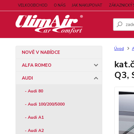
VELKOOBCHOD
O NÁS
JAK NAKUPOVAT
ZÁKAZNICKÝ 
Úvod
NOVĚ V NABÍDCE
kat.
ALFA ROMEO
Q3, 
AUDI
- Audi 80
- Audi 100/200/5000
- Audi A1
- Audi A2