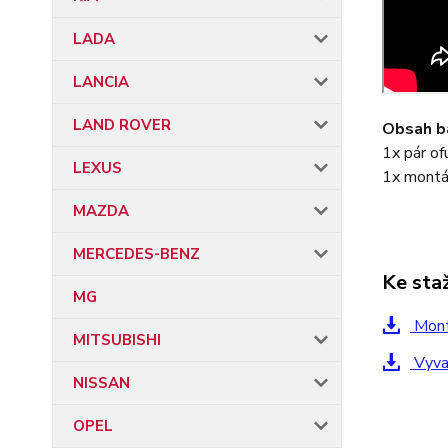
LADA
LANCIA
LAND ROVER
Obsah ba
1x pár of
LEXUS
1x montá
MAZDA
MERCEDES-BENZ
Ke sta
MG
Mont
MITSUBISHI
Vyvar
NISSAN
OPEL