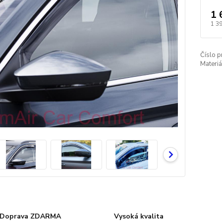
1 
1 3
Číslo p
Materiá
Doprava ZDARMA
Vysoká kvalita