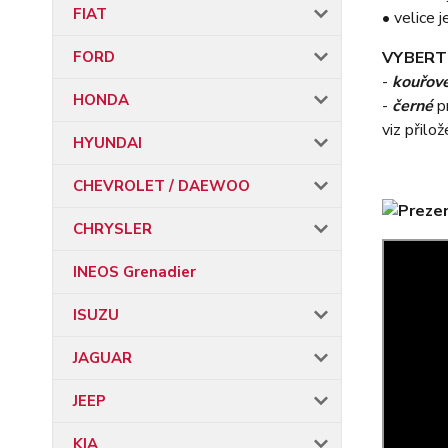
FIAT
• velice
FORD
VYBERT
-
kouřov
HONDA
-
černé
p
viz přilo
HYUNDAI
CHEVROLET / DAEWOO
CHRYSLER
INEOS Grenadier
ISUZU
JAGUAR
JEEP
KIA