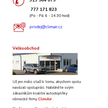
313 564 079
777 171 823
(Po - Pá: 6 - 14:30 hod)
prodej@climair.cz
Velkoobchod
Už jen málo stačí k tomu, abychom spolu
navázali spolupráci. Nabídněte svým
zákazníkům kvalitní autodoplňky
německé firmy
ClimAir
.