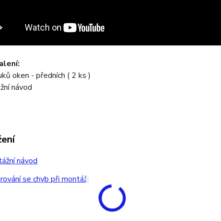
lení:
uků oken - předních ( 2 ks )
žní návod
žení
ážní návod
ování se chyb při montáži