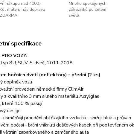
Při nákupu nad 4000,-
Mnoho spokojených
Kč , máte u nás dopravu
zákazníků po celém
ZDARMA
světě.
tní specifikace
 PRO VOZY:
 Typ 8U, SUV, 5-dveř., 2011-2018
en bočních dveří (deflektory) - přední (2 ks)
ký doplněk vozu
valitní provedení německé firmy ClimAir
y z kvalitního 3 mm silného materiálu Acrylglas
, které 100 % pasují
ový design
y - usměrňují proudění obtékajícího vzduchu - snižují hluk a průvan
avém počasí - brání vniknutí dešťových kapek při pootevřeném o
jí větrání zaparkovaného a zamčeného auta