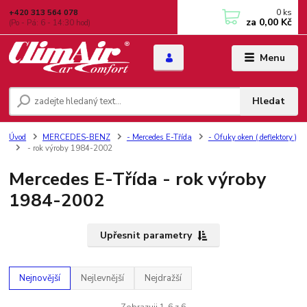
0
ks
+420 313 564 078
za
0,00 Kč
(Po - Pá: 6 - 14:30 hod)
Menu
Hledat
Úvod
MERCEDES-BENZ
- Mercedes E-Třída
- Ofuky oken ( deflektory )
- rok výroby 1984-2002
Mercedes E-Třída - rok výroby
1984-2002
Upřesnit parametry
Nejnovější
Nejlevnější
Nejdražší
Zobrazuji 1-6 z 6