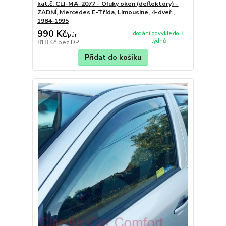
kat.č. CLI-MA-2077 - Ofuky oken (deflektory) -
ZADNÍ, Mercedes E-Třída, Limousine, 4-dveř.,
1984-1995
990 Kč
dodání obvykle do 3
/
pár
týdnů
818 Kč
bez DPH
Přidat do košíku