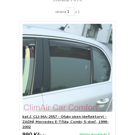
strana
z 1
kat.č. CLI-MA-2557 - Ofuky oken (deflektory) -
ZADNÍ, Mercedes E-Třída, Combi, 5-dveř., 1996-
2002
990 Kč
dodání obvykle do 3