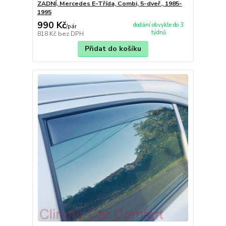
ZADNÍ, Mercedes E-Třída, Combi, 5-dveř., 1985-
1995
990 Kč
dodání obvykle do 3
/
pár
týdnů
818 Kč
bez DPH
Přidat do košíku