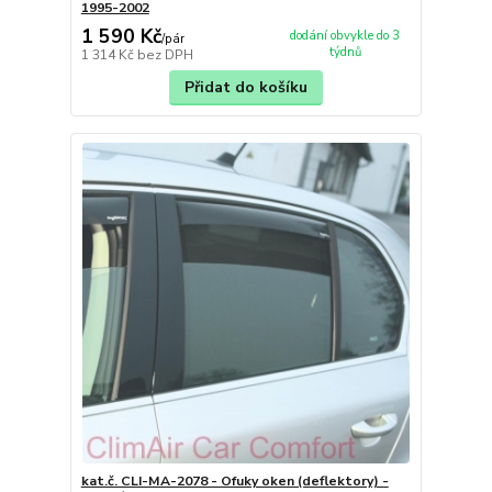
1995-2002
1 590 Kč
dodání obvykle do 3
/
pár
týdnů
1 314 Kč
bez DPH
Přidat do košíku
kat.č. CLI-MA-2078 - Ofuky oken (deflektory) -