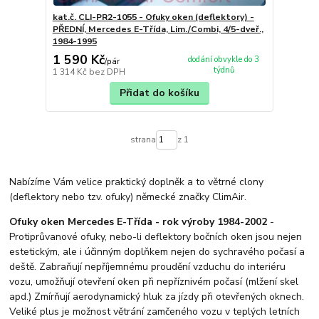
kat.č. CLI-PR2-1055 - Ofuky oken (deflektory) -
PŘEDNÍ, Mercedes E-Třída, Lim./Combi, 4/5-dveř.,
1984-1995
1 590 Kč
dodání obvykle do 3
/
pár
týdnů
1 314 Kč
bez DPH
Přidat do košíku
strana
z 1
Nabízíme Vám velice praktický doplněk a to větrné clony
(deflektory nebo tzv. ofuky) německé značky ClimAir.
Ofuky oken Mercedes E-Třída - rok výroby 1984-2002
-
Protiprůvanové ofuky, nebo-li deflektory bočních oken jsou nejen
estetickým, ale i účinným doplňkem nejen do sychravého počasí a
deště. Zabraňují nepříjemnému proudění vzduchu do interiéru
vozu, umožňují otevření oken při nepříznivém počasí (mlžení skel
apd.) Zmírňují aerodynamický hluk za jízdy při otevřených oknech.
Veliké plus je možnost větrání zamčeného vozu v teplých letních