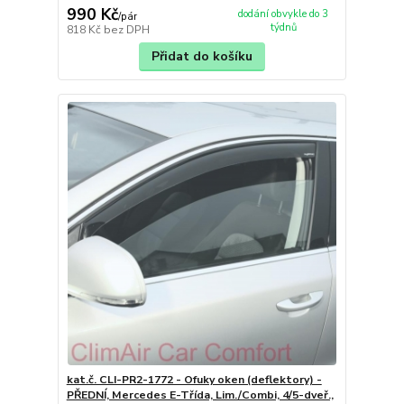
990 Kč
dodání obvykle do 3
/
pár
týdnů
818 Kč
bez DPH
Přidat do košíku
kat.č. CLI-PR2-1772 - Ofuky oken (deflektory) -
PŘEDNÍ, Mercedes E-Třída, Lim./Combi, 4/5-dveř.,