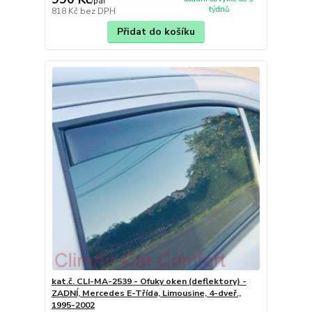
/
pár
týdnů
818 Kč
bez DPH
Přidat do košíku
kat.č. CLI-MA-2539 - Ofuky oken (deflektory) -
ZADNÍ, Mercedes E-Třída, Limousine, 4-dveř.,
1995-2002