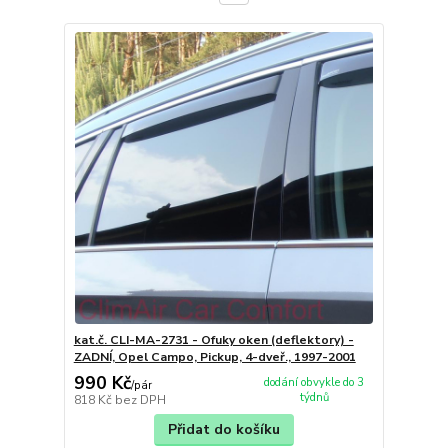
kat.č. CLI-MA-2731 - Ofuky oken (deflektory) -
ZADNÍ, Opel Campo, Pickup, 4-dveř., 1997-2001
990 Kč
dodání obvykle do 3
/
pár
týdnů
818 Kč
bez DPH
Přidat do košíku