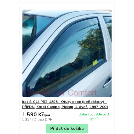
kat.č. CLI-PR2-1898 - Ofuky oken (deflektory) -
PŘEDNÍ, Opel Campo, Pickup, 4-dveř., 1997-2001
1 590 Kč
dodání obvykle do 3
/
pár
týdnů
1 314 Kč
bez DPH
Přidat do košíku