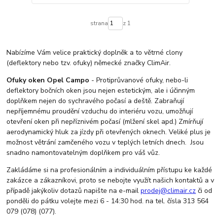
strana
z 1
Nabízíme Vám velice praktický doplněk a to větrné clony
(deflektory nebo tzv. ofuky) německé značky ClimAir.
Ofuky oken Opel Campo
- Protiprůvanové ofuky, nebo-li
deflektory bočních oken jsou nejen estetickým, ale i účinným
doplňkem nejen do sychravého počasí a deště. Zabraňují
nepříjemnému proudění vzduchu do interiéru vozu, umožňují
otevření oken při nepříznivém počasí (mlžení skel apd.) Zmírňují
aerodynamický hluk za jízdy při otevřených oknech. Veliké plus je
možnost větrání zamčeného vozu v teplých letních dnech. Jsou
snadno namontovatelným doplňkem pro váš vůz.
Zakládáme si na profesionálním a individuálním přístupu ke každé
zakázce a zákazníkovi, proto se nebojte využít našich kontaktů a v
případě jakýkoliv dotazů napište na e-mail
prodej@climair.cz
či od
ponděli do pátku volejte mezi 6 - 14:30 hod. na tel. čísla 313 564
079 (078) (077).