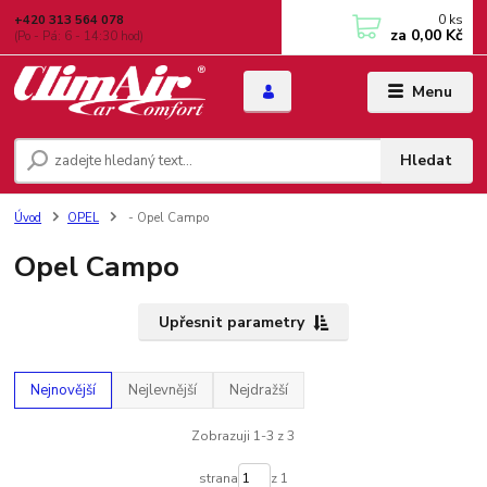
0
ks
+420 313 564 078
za
0,00 Kč
(Po - Pá: 6 - 14:30 hod)
Menu
Hledat
Úvod
OPEL
- Opel Campo
Opel Campo
Upřesnit parametry
Nejnovější
Nejlevnější
Nejdražší
Zobrazuji 1-3 z 3
strana
z 1