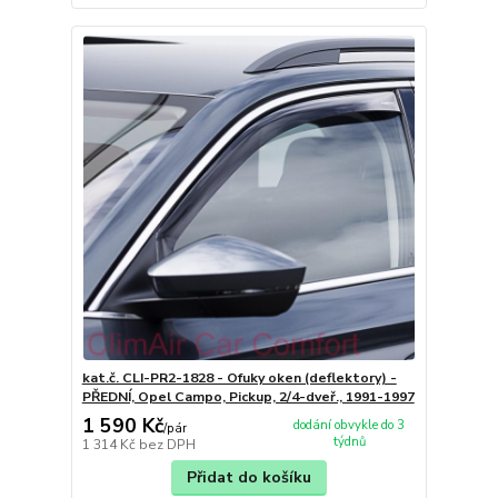
kat.č. CLI-PR2-1828 - Ofuky oken (deflektory) -
PŘEDNÍ, Opel Campo, Pickup, 2/4-dveř., 1991-1997
1 590 Kč
dodání obvykle do 3
/
pár
týdnů
1 314 Kč
bez DPH
Přidat do košíku