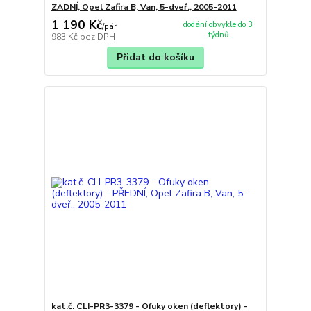
ZADNÍ, Opel Zafira B, Van, 5-dveř., 2005-2011
1 190 Kč
dodání obvykle do 3
/
pár
týdnů
983 Kč
bez DPH
Přidat do košíku
kat.č. CLI-PR3-3379 - Ofuky oken (deflektory) -