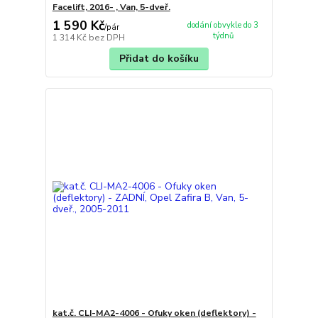
Facelift, 2016- , Van, 5-dveř.
1 590 Kč
dodání obvykle do 3
/
pár
týdnů
1 314 Kč
bez DPH
Přidat do košíku
kat.č. CLI-MA2-4006 - Ofuky oken (deflektory) -