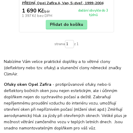
PŘEDNÍ, Opel Zafira A, Van, 5-dveř., 1999-2004
1 690 Kč
dodání obvykle do 3
/
pár
týdnů
1 397 Kč
bez DPH
Přidat do košíku
strana
z 1
Nabízíme Vám velice praktické doplňky a to větrné clony
(deflektory nebo tzv. ofuky) a slunenční clony německé značky
ClimAir.
Ofuky oken Opel Zafira
- protiprůvanové ofuky, nebo-li
deflektory bočních oken jsou nejen estetickým, ale i účinným
doplňkem nejen do sychravého počasí a deště. Zabraňují
nepříjemnému proudění vzduchu do interiéru vozu, umožňují
otevření oken při nepříznivém počasí (mlžení skel apd.) Zmírňují
aerodynamický hluk za jízdy při otevřených oknech. Veliké plus je
možnost větrání zamčeného vozu v teplých letních dnech. Jsou
snadno namontovatelným doplňkem pro váš vůz.