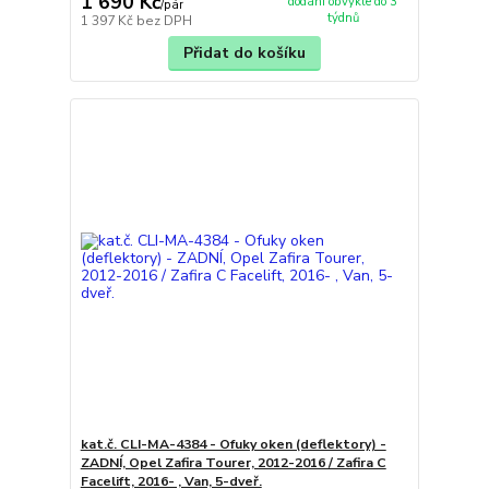
1 690 Kč
dodání obvykle do 3
/
pár
týdnů
1 397 Kč
bez DPH
Přidat do košíku
kat.č. CLI-MA-4384 - Ofuky oken (deflektory) -
ZADNÍ, Opel Zafira Tourer, 2012-2016 / Zafira C
Facelift, 2016- , Van, 5-dveř.