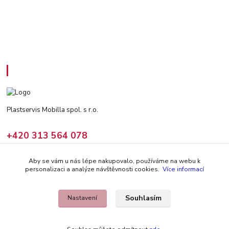
Kontakty
Plastservis Mobilla spol. s r.o.
+420 313 564 078
(Po - Pá: 6 - 14:30 hod)
Aby se vám u nás lépe nakupovalo, používáme na webu k
prodej@climair.cz
personalizaci a analýze návštěvnosti cookies.
Více informací
Souhlasím
Nastavení