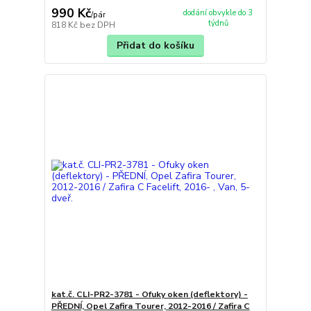
990 Kč
dodání obvykle do 3
/
pár
týdnů
818 Kč
bez DPH
Přidat do košíku
kat.č. CLI-PR2-3781 - Ofuky oken (deflektory) -
PŘEDNÍ, Opel Zafira Tourer, 2012-2016 / Zafira C