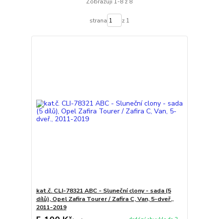
Zobrazuji 1-8 z 8
strana
z 1
kat.č. CLI-78321 ABC - Sluneční clony - sada (5
dílů), Opel Zafira Tourer / Zafira C, Van, 5-dveř.,
2011-2019