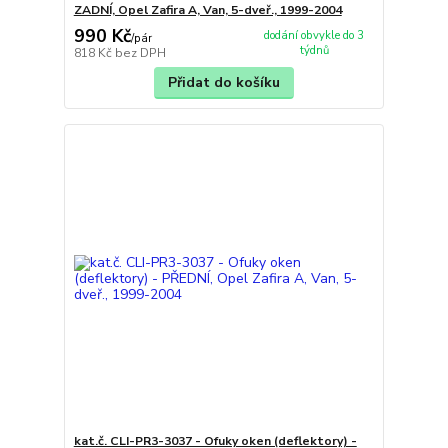
ZADNÍ, Opel Zafira A, Van, 5-dveř., 1999-2004
990 Kč
dodání obvykle do 3
/
pár
týdnů
818 Kč
bez DPH
Přidat do košíku
kat.č. CLI-PR3-3037 - Ofuky oken (deflektory) -