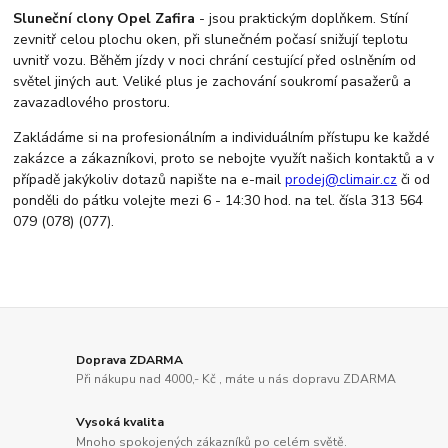
Sluneční clony Opel Zafira
- jsou praktickým doplňkem. Stíní
zevnitř celou plochu oken, při slunečném počasí snižují teplotu
uvnitř vozu. Běhěm jízdy v noci chrání cestující před oslněním od
světel jiných aut. Veliké plus je zachování soukromí pasažerů a
zavazadlového prostoru.
Zakládáme si na profesionálním a individuálním přístupu ke každé
zakázce a zákazníkovi, proto se nebojte využít našich kontaktů a v
případě jakýkoliv dotazů napište na e-mail
prodej@climair.cz
či od
ponděli do pátku volejte mezi 6 - 14:30 hod. na tel. čísla 313 564
079 (078) (077).
Doprava ZDARMA
Při nákupu nad 4000,- Kč , máte u nás dopravu ZDARMA
Vysoká kvalita
Mnoho spokojených zákazníků po celém světě.