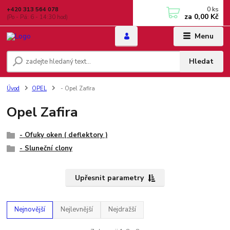
0
ks
+420 313 564 078
za
0,00 Kč
(Po - Pá: 6 - 14:30 hod)
Menu
Hledat
Úvod
OPEL
- Opel Zafira
Opel Zafira
- Ofuky oken ( deflektory )
- Sluneční clony
Upřesnit parametry
Nejnovější
Nejlevnější
Nejdražší