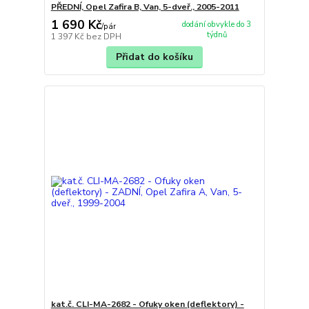
PŘEDNÍ, Opel Zafira B, Van, 5-dveř., 2005-2011
1 690 Kč
dodání obvykle do 3
/
pár
týdnů
1 397 Kč
bez DPH
Přidat do košíku
kat.č. CLI-MA-2682 - Ofuky oken (deflektory) -