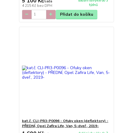
5 100 Kč
dodání obvykle do 3
/
sada
týdnů
4 215 Kč
bez DPH
Přidat do košíku
kat.č. CLI-PR3-P0096 - Ofuky oken (deflektory) -
PŘEDNÍ, Opel Zafira Life, Van, 5-dveř., 2019-