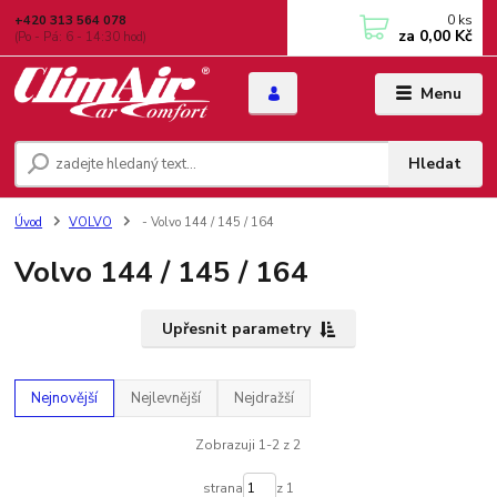
0
ks
+420 313 564 078
za
0,00 Kč
(Po - Pá: 6 - 14:30 hod)
Menu
Hledat
Úvod
VOLVO
- Volvo 144 / 145 / 164
Volvo 144 / 145 / 164
Upřesnit parametry
Nejnovější
Nejlevnější
Nejdražší
Zobrazuji 1-2 z 2
strana
z 1