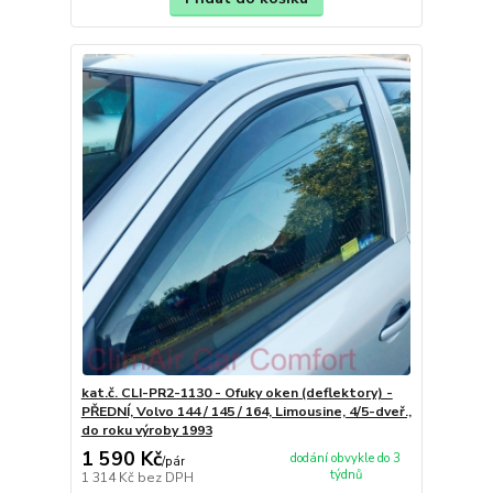
kat.č. CLI-PR2-1130 - Ofuky oken (deflektory) -
PŘEDNÍ, Volvo 144 / 145 / 164, Limousine, 4/5-dveř.,
do roku výroby 1993
1 590 Kč
dodání obvykle do 3
/
pár
týdnů
1 314 Kč
bez DPH