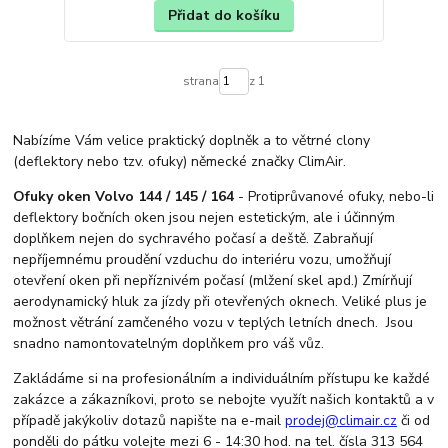
Přidat do košíku
strana
z 1
Nabízíme Vám velice praktický doplněk a to větrné clony
(deflektory nebo tzv. ofuky) německé značky ClimAir.
Ofuky oken Volvo 144 / 145 / 164
- Protiprůvanové ofuky, nebo-li
deflektory bočních oken jsou nejen estetickým, ale i účinným
doplňkem nejen do sychravého počasí a deště. Zabraňují
nepříjemnému proudění vzduchu do interiéru vozu, umožňují
otevření oken při nepříznivém počasí (mlžení skel apd.) Zmírňují
aerodynamický hluk za jízdy při otevřených oknech. Veliké plus je
možnost větrání zamčeného vozu v teplých letních dnech. Jsou
snadno namontovatelným doplňkem pro váš vůz.
Zakládáme si na profesionálním a individuálním přístupu ke každé
zakázce a zákazníkovi, proto se nebojte využít našich kontaktů a v
případě jakýkoliv dotazů napište na e-mail
prodej@climair.cz
či od
ponděli do pátku volejte mezi 6 - 14:30 hod. na tel. čísla 313 564