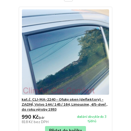
kat.č. CLI-MA-2240 - Ofuky oken (deflektory) -
ZADNÍ, Volvo 144 / 145 / 164, Limousine, 4/5-dveř.,
do roku výroby 1993
990 Kč
dodání obvykle do 3
/
pár
týdnů
818 Kč
bez DPH
Přidat do košíku