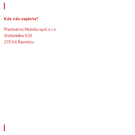
Kde nás najdete
Kde nás najdete?
Plastservis Mobilla spol.s r.o.
Vrchlického 520
270 54 Řevničov
Kontakty