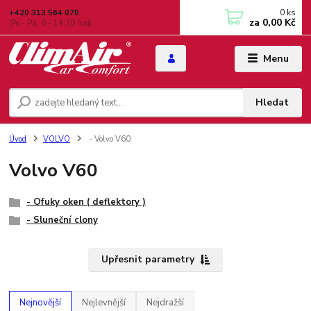
0
ks
+420 313 564 078
za
0,00 Kč
(Po - Pá: 6 - 14:30 hod)
Menu
Hledat
Úvod
VOLVO
- Volvo V60
Volvo V60
- Ofuky oken ( deflektory )
- Sluneční clony
Upřesnit parametry
Nejnovější
Nejlevnější
Nejdražší