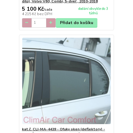
dílů), Volvo V60, Combi, 5-dveř., 2010-2018
5 100 Kč
dodání obvykle do 3
/
sada
týdnů
4 215 Kč
bez DPH
Přidat do košíku
kat.č. CLI-MA-4439 - Ofuky oken (deflektory) -