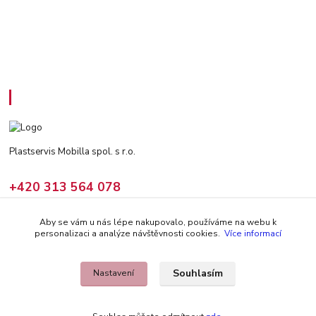
Kontakty
Plastservis Mobilla spol. s r.o.
+420 313 564 078
(Po - Pá: 6 - 14:30 hod)
Aby se vám u nás lépe nakupovalo, používáme na webu k
prodej@climair.cz
personalizaci a analýze návštěvnosti cookies.
Více informací
Souhlasím
Nastavení