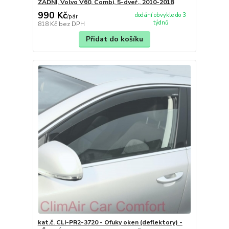
ZADNÍ, Volvo V60, Combi, 5-dveř., 2010-2018
990 Kč
dodání obvykle do 3
/
pár
týdnů
818 Kč
bez DPH
Přidat do košíku
kat.č. CLI-PR2-3720 - Ofuky oken (deflektory) -