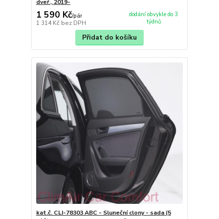
dveř., 2019-
1 590 Kč
dodání obvykle do 3
/
pár
týdnů
1 314 Kč
bez DPH
Přidat do košíku
kat.č. CLI-78303 ABC - Sluneční clony - sada (5