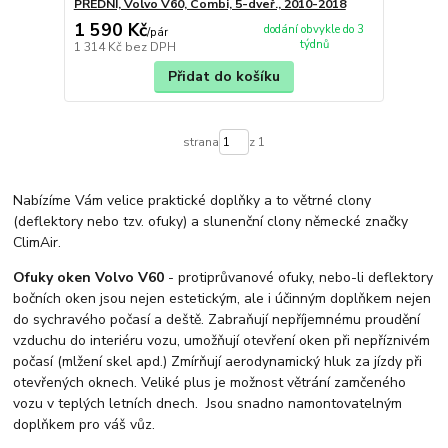
PŘEDNÍ, Volvo V60, Combi, 5-dveř., 2010-2018
1 590 Kč
dodání obvykle do 3
/
pár
týdnů
1 314 Kč
bez DPH
Přidat do košíku
strana
z 1
Nabízíme Vám velice praktické doplňky a to větrné clony
(deflektory nebo tzv. ofuky) a slunenční clony německé značky
ClimAir.
Ofuky oken Volvo V60
- protiprůvanové ofuky, nebo-li deflektory
bočních oken jsou nejen estetickým, ale i účinným doplňkem nejen
do sychravého počasí a deště. Zabraňují nepříjemnému proudění
vzduchu do interiéru vozu, umožňují otevření oken při nepříznivém
počasí (mlžení skel apd.) Zmírňují aerodynamický hluk za jízdy při
otevřených oknech. Veliké plus je možnost větrání zamčeného
vozu v teplých letních dnech. Jsou snadno namontovatelným
doplňkem pro váš vůz.