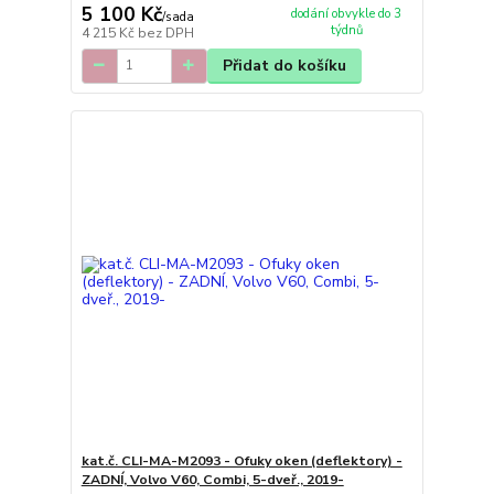
5 100 Kč
dodání obvykle do 3
/
sada
týdnů
4 215 Kč
bez DPH
Přidat do košíku
kat.č. CLI-MA-M2093 - Ofuky oken (deflektory) -
ZADNÍ, Volvo V60, Combi, 5-dveř., 2019-