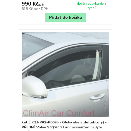
990 Kč
dodání obvykle do 3
/
pár
týdnů
818 Kč
bez DPH
Přidat do košíku
kat.č. CLI-PR2-P0095 - Ofuky oken (deflektory) -
PŘEDNÍ, Volvo S60/V60, Limousine/Combi, 4/5-