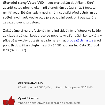
Sluneční clony Volvo V60
- jsou praktickým doplňkem. Stíní
zevnitř celou plochu oken, při slunečném počasí snižují teplotu
uvnitř vozu. Běhěm jízdy v noci chrání cestující před oslněním od
světel jiných aut. Veliké plus je zachování soukromí pasažerů a
zavazadlového prostoru.
Zakládáme si na profesionálním a individuálním přístupu ke každé
zakázce a zákazníkovi, proto se nebojte využít našich kontaktů a v
případě jakýkoliv dotazů napište na e-mail
prodej@climair.cz
či od
ponděli do pátku volejte mezi 6 - 14:30 hod. na tel. čísla 313 564
079 (078) (077).
Doprava ZDARMA
Při nákupu nad 4000,- Kč , máte u nás dopravu ZDARMA
Vysoká kvalita
Mnoho spokojených zákazníků po celém světě.