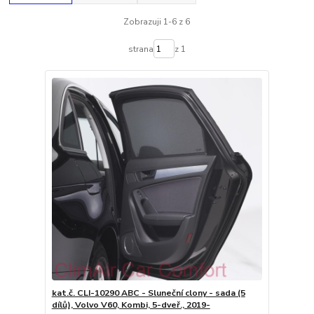
Zobrazuji 1-6 z 6
strana
z 1
kat.č. CLI-10290 ABC - Sluneční clony - sada (5
dílů), Volvo V60, Kombi, 5-dveř., 2019-