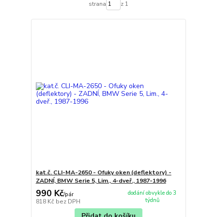
strana
z 1
kat.č. CLI-MA-2650 - Ofuky oken (deflektory) -
ZADNÍ, BMW Serie 5, Lim., 4-dveř., 1987-1996
990 Kč
dodání obvykle do 3
/
pár
týdnů
818 Kč
bez DPH
Přidat do košíku