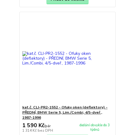
kat.č. CLI-PR2-1552 - Ofuky oken (deflektory) -
PŘEDNÍ, BMW Serie 5, Lim./Combi, 4/5-dveř.,
1987-1996
1 590 Kč
dodání obvykle do 3
/
pár
týdnů
1 314 Kč
bez DPH