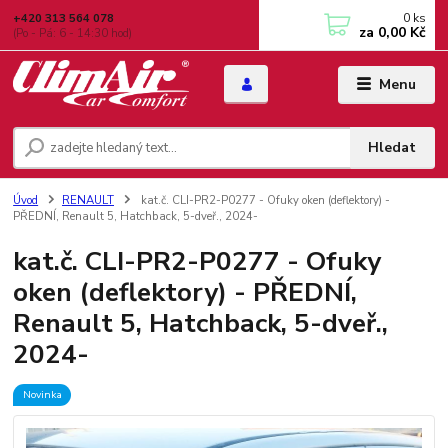
0
ks
+420 313 564 078
za
0,00 Kč
(Po - Pá: 6 - 14:30 hod)
Menu
Hledat
Úvod
RENAULT
kat.č. CLI-PR2-P0277 - Ofuky oken (deflektory) -
PŘEDNÍ, Renault 5, Hatchback, 5-dveř., 2024-
kat.č. CLI-PR2-P0277 - Ofuky
oken (deflektory) - PŘEDNÍ,
Renault 5, Hatchback, 5-dveř.,
2024-
Novinka