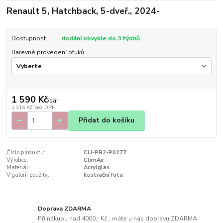
Renault 5, Hatchback, 5-dveř., 2024-
Dostupnost
dodání obvykle do 3 týdnů
Barevné provedení ofuků
1 590 Kč
/
pár
1 314 Kč
bez DPH
Přidat do košíku
Číslo produktu:
CLI-PR2-P0277
Výrobce:
ClimAir
Materiál:
Acrylglas
V galerii použity:
Ilustrační fota
Doprava ZDARMA
Při nákupu nad 4000,- Kč , máte u nás dopravu ZDARMA