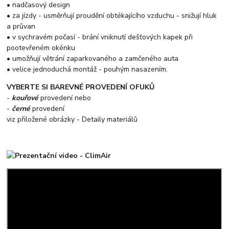
• nadčasový design
• za jízdy - usměrňují proudění obtékajícího vzduchu - snižují hluk
a průvan
• v sychravém počasí - brání vniknutí dešťových kapek při
pootevřeném okénku
• umožňují větrání zaparkovaného a zamčeného auta
• velice jednoduchá montáž - pouhým nasazením.
VYBERTE SI BAREVNÉ PROVEDENÍ OFUKŮ
-
kouřové
provedení nebo
-
černé
provedení
viz přiložené obrázky - Detaily materiálů