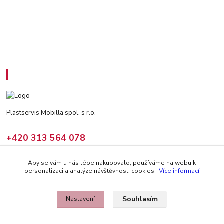
Kontakty
Plastservis Mobilla spol. s r.o.
+420 313 564 078
(Po - Pá: 6 - 14:30 hod)
Aby se vám u nás lépe nakupovalo, používáme na webu k
prodej@climair.cz
personalizaci a analýze návštěvnosti cookies.
Více informací
Souhlasím
Nastavení