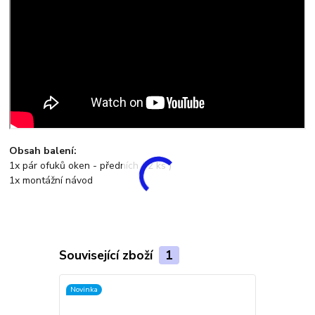
Obsah balení:
1x pár ofuků oken - předních ( 2 ks )
1x montážní návod
Související zboží
1
Novinka