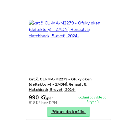
kat.č. CLI-MA-M2279 - Ofuky oken
(deflektory) - ZADNÍ, Renault 5,
Hatchback, 5-dveř., 2024-
990 Kč
dodání obvykle do
/
pár
3 týdnů
818 Kč
bez DPH
Přidat do košíku