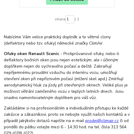
strana
z 1
Nabízíme Vám velice praktický doplněk a to větrné clony
(deflektory nebo tzv. ofuky) německé značky ClimAir.
Ofuky oken Renault Scenic
- Protiprůvanové ofuky, nebo-li
deflektory bočních oken jsou nejen estetickým, ale i účinným
doplňkem nejen do sychravého počasí a deště. Zabraňují
nepříjemnému proudění vzduchu do interiéru vozu, umožňují
otevření oken při nepříznivém počasí (mlžení skel apd.) Zmírňují
aerodynamický hluk za jízdy při otevřených oknech. Veliké plus je
možnost větrání zamčeného vozu v teplých letních dnech. Jsou
snadno namontovatelným doplňkem pro váš vůz.
Zakládáme si na profesionálním a individuálním přístupu ke každé
zakázce a zákazníkovi, proto se nebojte využít našich kontaktů a v
případě jakýkoliv dotazů napište na e-mail
prodej@climair.cz
či od
ponděli do pátku volejte mezi 6 - 14:30 hod. na tel. čísla 313 564
079 (078) (077).