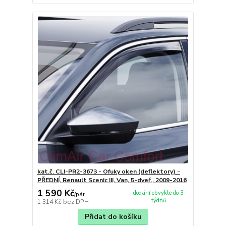
kat.č. CLI-PR2-3673 - Ofuky oken (deflektory) -
PŘEDNÍ, Renault Scenic III, Van, 5-dveř., 2009-2016
1 590 Kč
dodání obvykle do 3
/
pár
týdnů
1 314 Kč
bez DPH
Přidat do košíku