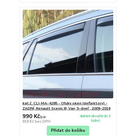
kat.č. CLI-MA-4285 - Ofuky oken (deflektory) -
ZADNÍ, Renault Scenic III, Van, 5-dveř., 2009-2016
990 Kč
dodání obvykle do 3
/
pár
týdnů
818 Kč
bez DPH
Přidat do košíku