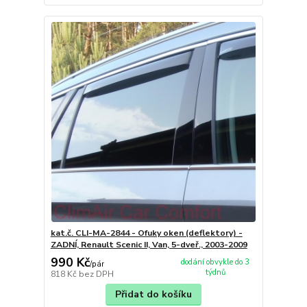
kat.č. CLI-MA-2844 - Ofuky oken (deflektory) -
ZADNÍ, Renault Scenic II, Van, 5-dveř., 2003-2009
990 Kč
dodání obvykle do 3
/
pár
týdnů
818 Kč
bez DPH
Přidat do košíku