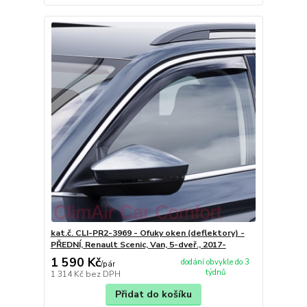
kat.č. CLI-PR2-3969 - Ofuky oken (deflektory) -
PŘEDNÍ, Renault Scenic, Van, 5-dveř., 2017-
1 590 Kč
dodání obvykle do 3
/
pár
týdnů
1 314 Kč
bez DPH
Přidat do košíku