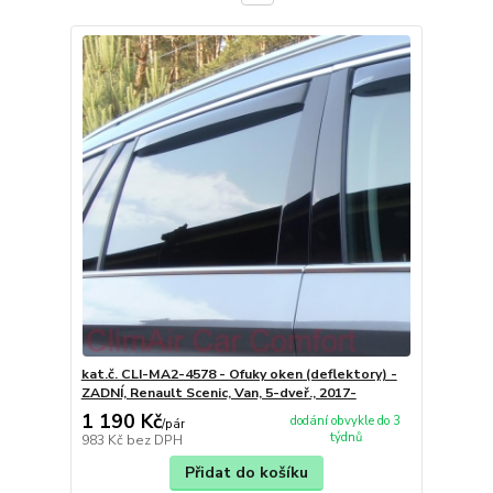
kat.č. CLI-MA2-4578 - Ofuky oken (deflektory) -
ZADNÍ, Renault Scenic, Van, 5-dveř., 2017-
1 190 Kč
dodání obvykle do 3
/
pár
týdnů
983 Kč
bez DPH
Přidat do košíku