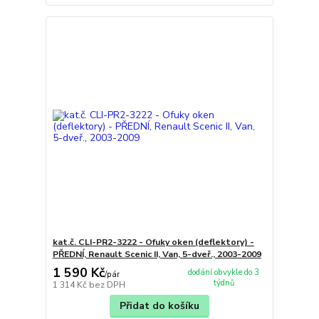
kat.č. CLI-PR2-3222 - Ofuky oken (deflektory) -
PŘEDNÍ, Renault Scenic II, Van, 5-dveř., 2003-2009
1 590 Kč
dodání obvykle do 3
/
pár
týdnů
1 314 Kč
bez DPH
Přidat do košíku