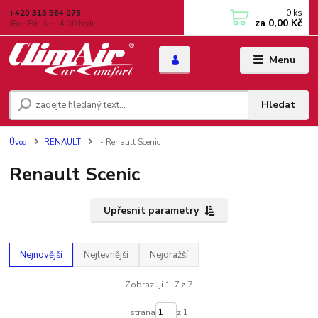
0
ks
+420 313 564 078
za
0,00 Kč
(Po - Pá: 6 - 14:30 hod)
Menu
Hledat
Úvod
RENAULT
- Renault Scenic
Renault Scenic
Upřesnit parametry
Nejnovější
Nejlevnější
Nejdražší
Zobrazuji 1-7 z 7
strana
z 1