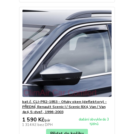
kat.č. CLI-PR2-1853 - Ofuky oken (deflektory) -
PŘEDNÍ, Renault Scenic I / Scenic RX4, Van / Van
4x4, 5-dveř., 1996-2003
1 590 Kč
dodání obvykle do 3
/
pár
týdnů
1 314 Kč
bez DPH
Přidat do košíku