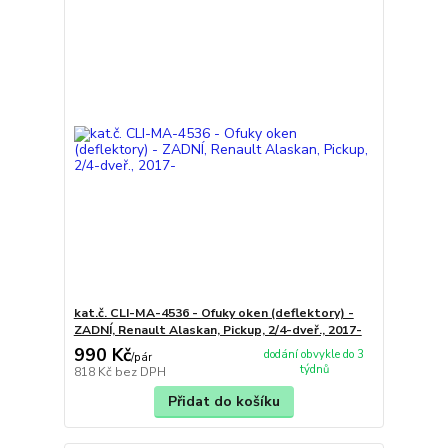
kat.č. CLI-MA-4536 - Ofuky oken (deflektory) -
ZADNÍ, Renault Alaskan, Pickup, 2/4-dveř., 2017-
990 Kč
dodání obvykle do 3
/
pár
týdnů
818 Kč
bez DPH
Přidat do košíku