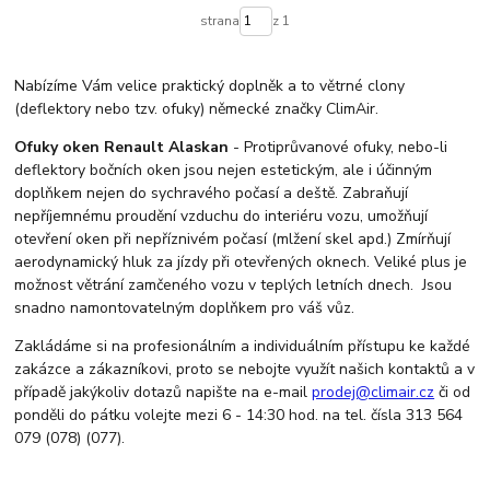
strana
z 1
Nabízíme Vám velice praktický doplněk a to větrné clony
(deflektory nebo tzv. ofuky) německé značky ClimAir.
Ofuky oken Renault Alaskan
- Protiprůvanové ofuky, nebo-li
deflektory bočních oken jsou nejen estetickým, ale i účinným
doplňkem nejen do sychravého počasí a deště. Zabraňují
nepříjemnému proudění vzduchu do interiéru vozu, umožňují
otevření oken při nepříznivém počasí (mlžení skel apd.) Zmírňují
aerodynamický hluk za jízdy při otevřených oknech. Veliké plus je
možnost větrání zamčeného vozu v teplých letních dnech. Jsou
snadno namontovatelným doplňkem pro váš vůz.
Zakládáme si na profesionálním a individuálním přístupu ke každé
zakázce a zákazníkovi, proto se nebojte využít našich kontaktů a v
případě jakýkoliv dotazů napište na e-mail
prodej@climair.cz
či od
ponděli do pátku volejte mezi 6 - 14:30 hod. na tel. čísla 313 564
079 (078) (077).