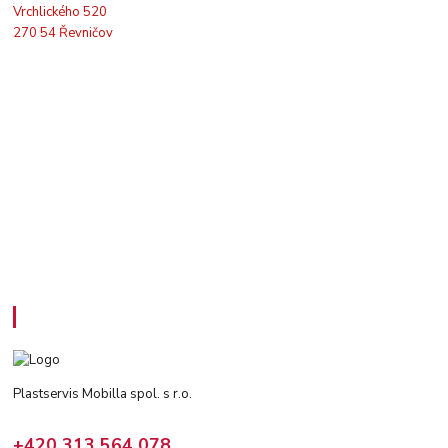
Vrchlického 520
270 54 Řevničov
Kontakty
Plastservis Mobilla spol. s r.o.
+420 313 564 078