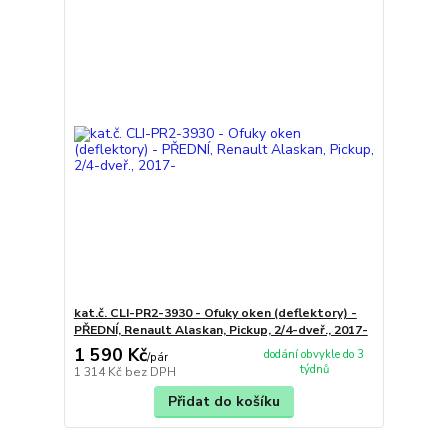
kat.č. CLI-PR2-3930 - Ofuky oken (deflektory) -
PŘEDNÍ, Renault Alaskan, Pickup, 2/4-dveř., 2017-
1 590 Kč
dodání obvykle do 3
/
pár
týdnů
1 314 Kč
bez DPH
Přidat do košíku